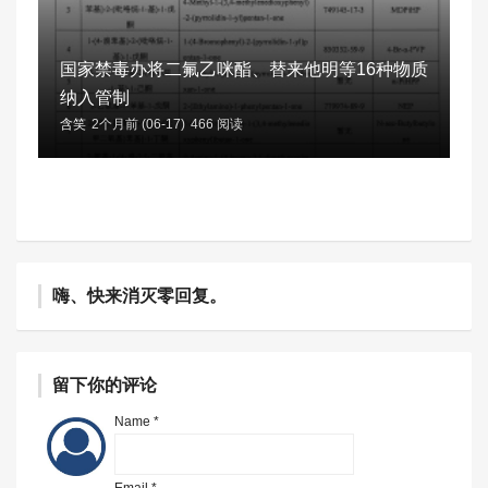
国家禁毒办将二氟乙咪酯、替来他明等16种物质
纳入管制
含笑
2个月前 (06-17)
466 阅读
嗨、快来消灭零回复。
留下你的评论
Name *