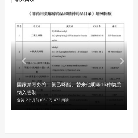
国家禁毒办将二氟乙咪酯、替来他明等16种物质
纳入管制
含笑
2个月前 (06-17)
472 阅读