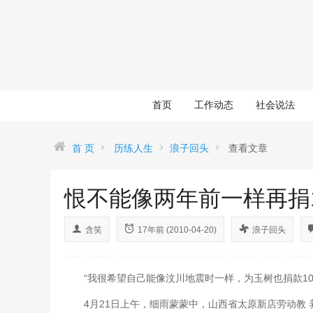
首页
工作动态
社会说法
首 页
历练人生
浪子回头
查看文章
恨不能像两年前一样再捐
含笑
17年前 (2010-04-20)
浪子回头
“我很希望自己能像汶川地震时一样，为玉树也捐款10万
4月21日上午，细雨蒙蒙中，山西省太原新店劳动教 