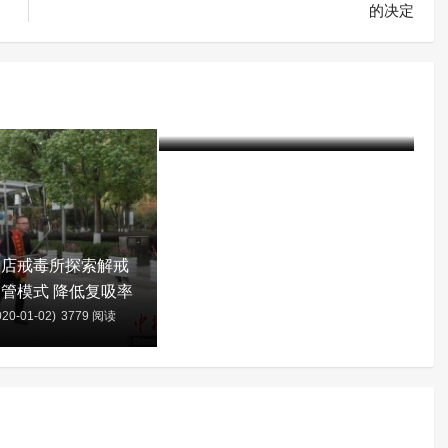
的决定
“禁毒奇人”孟进生走海南省府
城戒毒所教育矫治课堂
含笑
7年前 (2019-03-18)
4723 阅读
新店戒毒所探索解戒
管模式 降低复吸率
20-01-02)
3779 阅读
含