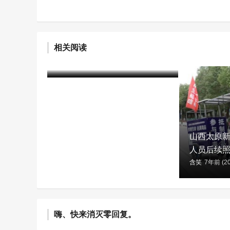
戒毒所民警耐心帮教 小伙戒毒
相关阅读
成功开起网店
含笑
5年前 (2021-04-14)
2290 阅读
山西太原
人员后续照
含笑
7年前 (20
嗨、快来消灭零回复。