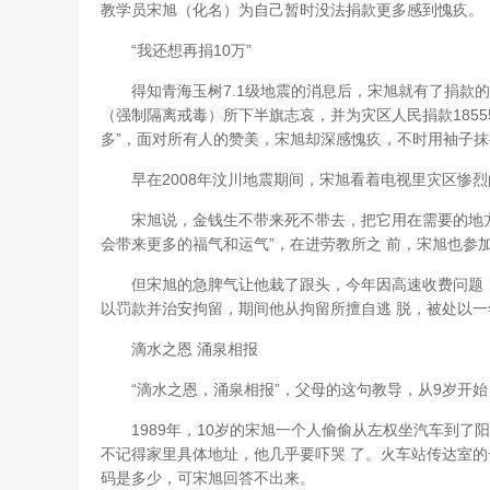
教学员宋旭（化名）为自己暂时没法捐款更多感到愧疚。
“我还想再捐10万”
得知青海玉树7.1级地震的消息后，宋旭就有了捐款的
（强制隔离戒毒）所下半旗志哀，并为灾区人民捐款18555
多”，面对所有人的赞美，宋旭却深感愧疚，不时用袖子
早在2008年汶川地震期间，宋旭看着电视里灾区惨烈
宋旭说，金钱生不带来死不带去，把它用在需要的地方
会带来更多的福气和运气”，在进劳教所之 前，宋旭也参
但宋旭的急脾气让他栽了跟头，今年因高速收费问题，
以罚款并治安拘留，期间他从拘留所擅自逃 脱，被处以
滴水之恩 涌泉相报
“滴水之恩，涌泉相报”，父母的这句教导，从9岁开始
1989年，10岁的宋旭一个人偷偷从左权坐汽车到了
不记得家里具体地址，他几乎要吓哭 了。火车站传达室
码是多少，可宋旭回答不出来。