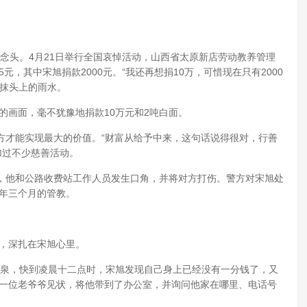
念头。4月21日举行全国哀悼活动，山西省太原新店劳动教养管理
元，其中宋旭捐款2000元。“我还再想捐10万，可惜现在只有2000
抹抹头上的雨水。
的画面，毫不犹豫地捐款10万元和2吨白面。
才能实现最大的价值。“财富从给予中来，这句话说得很对，行善
加过不少慈善活动。
他和公路收费站工作人员发生口角，并将对方打伤。警方对宋旭处
一年三个月的管教。
，深扎在宋旭心里。
阳泉，快到凌晨十二点时，宋旭发现自己身上已经没有一分钱了，又
的一位老爷爷见状，将他带到了办公室，并询问他家在哪里、电话号