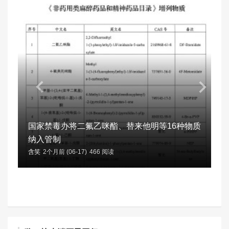
国家禁毒办将二氟乙咪酯、替来他明等16种物质
纳入管制
含笑
2个月前 (06-17)
466 阅读