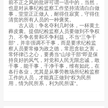
前不正之风的批评可谓一语中的，当然，
也是对从事纪检监察工作坚持清清白白做
事，堂堂正正做人，耐得住寂寞，守得住
清贫的所有人员的一种褒奖。
古人说：争名夺利几时休，一杯黄土
葬皮囊。提倡纪检监察人员要做到不争权
力、不争名誉和不争利益，不当“三争干
部”，并非强调不干事，而是要求纪检监
察人员要常修为政之德，常思贪欲之害，
常怀律己之心，要勇当“山珍干部”即是保
持良好的风气，对党和人民无限忠诚，敢
干事，能干事，干净干事，维有如此，在
各行各业，尤其是从事劳教场所纪检监察
工作的人员，才能真正做到“权为民所
用，情为民所系，利为民所谋”。