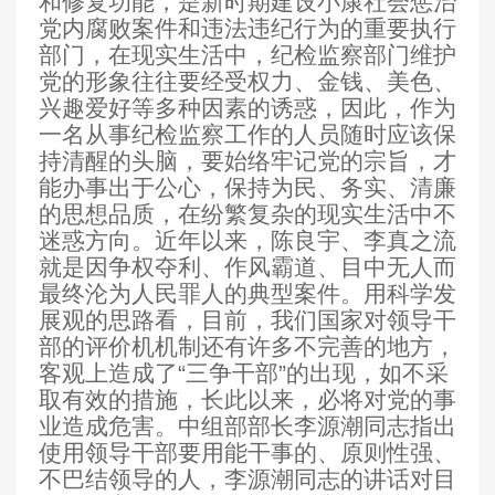
和修复功能，是新时期建设小康社会惩治
党内腐败案件和违法违纪行为的重要执行
部门，在现实生活中，纪检监察部门维护
党的形象往往要经受权力、金钱、美色、
兴趣爱好等多种因素的诱惑，因此，作为
一名从事纪检监察工作的人员随时应该保
持清醒的头脑，要始络牢记党的宗旨，才
能办事出于公心，保持为民、务实、清廉
的思想品质，在纷繁复杂的现实生活中不
迷惑方向。近年以来，陈良宇、李真
之流
就是因争权夺利、作风霸道、目中无人而
最终沦为人民罪人的典型案件。用科学发
展观的思路看，目前，我们国家对领导干
部的评价机机制还有许多不完善的地方，
客观上造成了“三争干部”的出现，如不采
取有效的措施，长此以来，必将对党的事
业造成危害。中组部部长李源潮同志指出
使用领导干部要用能干事的、原则性强、
不巴结领导的人，李源潮同志的讲话对目