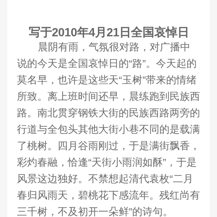
写于2010年4月21日全国哀悼日
晨阴有雨，气氛很对路，对广播中
说的今天是全国哀悼日的“路”。今天起的
莫名早，也许是这些天“玉树”带来的情绪
所致。离上班时间还早，晨练跑到民族西
路。南北贯穿钢铁大街的民族西路两旁的
行道与全包头其他大街小巷不同的是载满
了桃树。四月谷雨刚过，于是满街飘香，
彩灼春融，恰逢“天街小雨润如酥”，于是
风景这边独好。不禁想起清代袁枚“二月
春归风雨天，碧桃花下感流年。残红尚有
三千树，不及初开一朵鲜”的诗句。