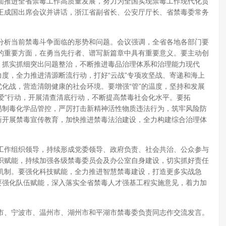
面推进全省禁毒工作高质量发展，努力为全国实现禁毒工作现代化贡
王成国出席会议并讲话，浙江省副省长、公安厅厅长、省禁毒委常务
分析当前禁毒斗争面临的形势和问题。会议强调，全省各地各部门要
的重要方面，在勇当先行者、谱写新篇章中具有重要意义。要主动创
，抓实抓细突出问题整治，不断推进毒品治理体系和治理能力现代
力度，全力推进清源断流行动，打好“云战”专项攻坚战、寄递和海上
优化战，营造清朗健康的社会环境。要增强“管”的温度，坚持和发展
关爱”行动，开展清查清底行动，不断提高禁毒社会化水平。要拓
易制毒化学品管控，严厉打击新精神活性物质违法行为，筑牢风险防
新开展禁毒宣传教育，加快推进禁毒法治建设，全力构建综合治理体
工作组织领导，持续形成党委领导、政府负责、社会共治、公众参与
织赋能，持续加强各级禁毒委员会及办公室自身建设，切实抓好责任
机制。要强化科技赋能，全力推进智慧禁毒建设，打造更多实战急
要强化队伍赋能，深入落实全省禁毒人才强基工程实施意见，着力加
市、宁波市、温州市、湖州市和平湖市禁毒委负责同志作交流发言。