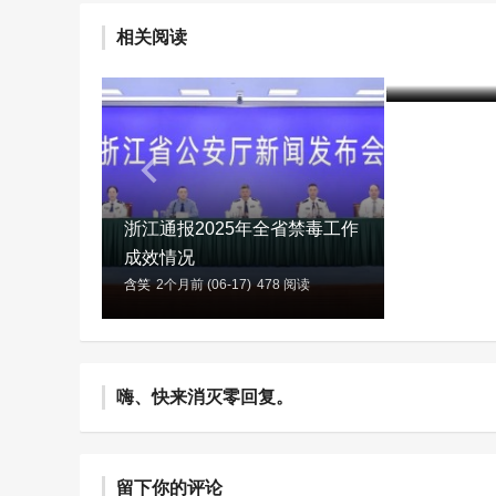
《浙江省
相关阅读
质临时管
含笑
3个月前 (
浙江通报2025年全省禁毒工作
成效情况
含笑
2个月前 (06-17)
478 阅读
嗨、快来消灭零回复。
留下你的评论