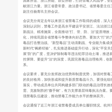
国家所需、浙江所能、群众所盼，打好禁毒人民战争，全
献浙江力量。浙江省委常委、政法委书记、省禁毒委主任
副主任杨青玖主持会议。
会议充分肯定去年以来浙江省禁毒工作取得的成绩，深入
深刻认识到，禁毒工作是高水平建设平安浙江、法治浙江
新战法、精准施策，全面推动“打、管、防、治”提质增效
化，持续巩固全省禁毒斗争整体向好态势。要加大“打”的
毒品打击整治战、“新型毒品”主动清剿战、专业能力集成
新时代“枫桥经验”，扎实推进基础提升行动，深化“平安
展“防”的广度，坚决铲除制毒等违法犯罪活动土壤，推进
控屏障。要提升“治”的深度，巩固完善毒品治理格局，创
系。
会议要求，要充分发挥政治优势和制度优势，加强对禁毒
的良好格局，加快形成和提升新质禁毒战斗力。要强化组
落实，带动成员单位共同构建多部门联动的毒品治理长效
需、克敌制胜的“撒手锏”，有力支撑基层缉毒执法办案。
强禁毒队伍建设，推动禁毒工作能力水平的整体跃升。
会议通报了近三年浙江省禁毒委成员单位履职情况。杭州