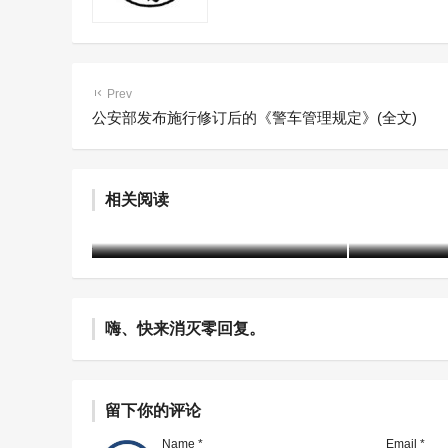
Prev
公安部发布施行修订后的《警车管理规定》(全文)
包头市戒毒所护航疫情“心”防
包头市强
相关阅读
线
植基础、
含笑
4年前 (2022-03-05)
2898 阅读
含笑
4年前 (20
嗨、快来消灭零回复。
留下你的评论
Name *
Email *