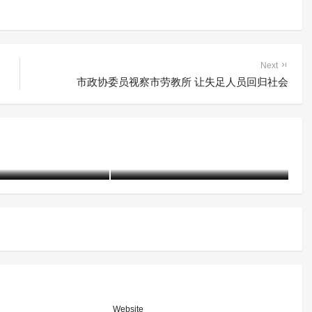
Next
市政协委员视察市劳教所 让失足人员回归社会
戒所心理矫治工作厚
用心理团辅为戒毒人员开具一
以知促行、学以致用
副安心睡眠的处方
22-03-05)
2847 阅读
含笑
8年前 (2019-03-11)
7315 阅读
张
Website