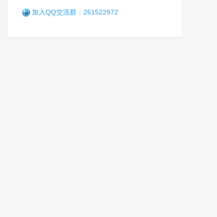
加入QQ交流群：261522972
福海教育矫治局对戒毒人员开
展公民意识和“五个认同”专项
课堂化教育
凯
8年前 (2018-11-10)
5251 阅读