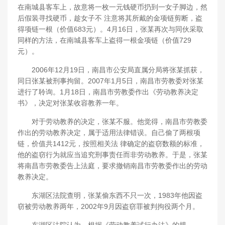
在南城县客车上，故意将一枚一元钱硬币扔到一女子脚边，然
后假装寻找硬币，趁女子不 注意将其所戴的金项链剪断，盗
得项链一根（价值683元）。4月16日，张某再次与同伙采取
同样的方法，在南城县客车上盗得一根金项链（价值729
元）。
2006年12月19日，南昌市公安局直属分局将张某抓获，
同日张某被刑事拘留。2007年1月5日，南昌市劳教委对张某
进行了聆询。1月18日，南昌市劳教委作出《劳动教养决定
书》，决定对张某收容教养一年。
对于劳动教养的决定，张某不服。他觉得，南昌市劳教委
作出的劳动教养决定，属于适用法律错误。自己偷了两根项
链，价值共1412元，按照相关法 律确定的盗窃数额的标准，
他的盗窃行为就应当追究刑事责任而非劳动教养。于是，张某
将南昌市劳教委告上法庭，要求撤销南昌市劳教委作出的劳动
教养决定。
东湖区法院查明，张某偷东西不只一次，1983年他因盗
窃被劳动教养两年，2002年9月因盗窃罪被判拘役两个月。