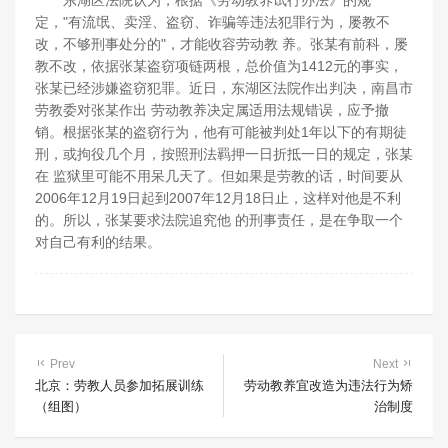
东湖区法院认为，根据《劳动教养试行办法》的规
定，"有流氓、卖淫、盗窃、诈骗等违法犯罪行为，屡教不
改，不够刑事处分的"，才能收容劳动教 养。张某有前科，屡
教不改，依据张某盗窃项链两根，总价值为1412元的事实，
张某已经涉嫌盗窃犯罪。近日，东湖区法院作出判决，南昌市
劳教委对张某作出 劳动教养决定属适用法规错误，应予撤
销。根据张某的盗窃行为，他有可能被判处1年以下的有期徒
刑，或拘役几个月，按照刑法羁押一日折抵一日的规定，张某
在 监狱里可能不用呆几天了。但如果是劳教的话，时间要从
2006年12月19日起到2007年12月18日止，这样对他是不利
的。所以，张某要求法院追究他 的刑事责任，是在争取一个
对自己有利的结果。
Prev
Next
北京：劳教人员参加拓展训练
劳动教养宜改造为违法行为矫
（组图）
治制度