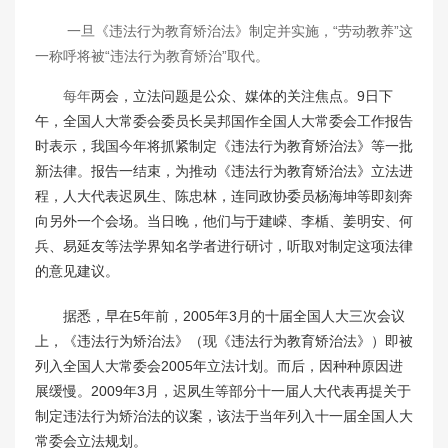
一旦《违法行为教育矫治法》制定并实施，“劳动教养”这
一称呼将被“违法行为教育矫治”取代。
每年
两会，立法问题是公众、媒体的关注焦点。9日下
午，全国人大常委会委员长吴邦国作全国人大常委会工作报告
时表示，我国今年将抓紧制定《违法行为教育矫治法》等一批
新法律。报告一结束，为推动《违法行为教育矫治法》立法进
程，人大代表迟夙生、陈忠林，连同政协委员杨海坤等即刻奔
向另外一个会场。当日晚，他们与于建嵘、李楯、姜明安、何
兵、易延友等法学界知名学者进行研讨，听取对制定这项法律
的意见建议。
据悉，早在5年前，2005年3月的十届全国人大三次会议
上，《违法行为矫治法》（现《违法行为教育矫治法》）即被
列入全国人大常委会2005年立法计划。而后，因种种原因进
展缓慢。2009年3月，迟夙生等部分十一届人大代表再提关于
制定违法行为矫治法的议案，该法于当年列入十一届全国人大
常委会立法规划。