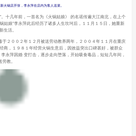
萍的新火锅店开张，李永萍在店内为客人送菜。
。十几年前，一首名为《火锅姑娘》 的名谣传遍大江南北，在上个
锅姑娘"李永萍此后经历了诸多人生坎坷后，１１月１５日，她重新
新生活。
于２００２年１２月被送劳动教养两年，２００４年１１月在重庆
直经商，１９８１年经营火锅生意后，因效益突出口碑甚好，被群众
，李永萍因婚 变打击，逐步走向堕落，开始吸食毒品，短短几年间，
送劳教。