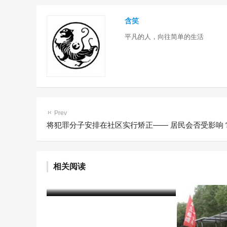
含笑
平凡的人，向往简单的生活
Prev
将犯罪分子安排在社区实行矫正—— 居民会否受影响
戒毒所民警耐心帮教 小伙戒毒
相关阅读
成功开起网店
含笑
5年前 (2021-04-14)
2298 阅读