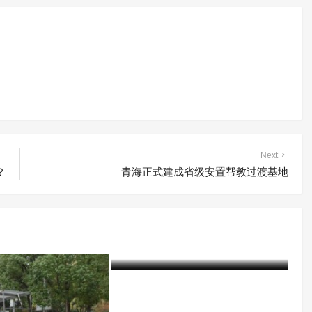
Next
？
青海正式建成省级安置帮教过渡基地
“禁毒奇人”孟进生走海南省府
城戒毒所教育矫治课堂
含笑
8年前 (2019-03-18)
4729 阅读