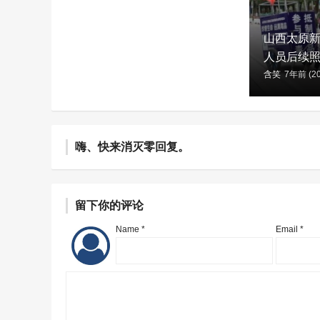
山西太原
人员后续照
含笑
7年前 (20
嗨、快来消灭零回复。
留下你的评论
Name *
Email *