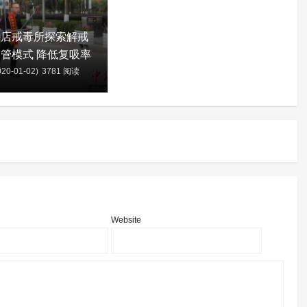
新店戒毒所探索解戒
管模式 降低复吸率
20-01-02)
3781 阅读
含
Website