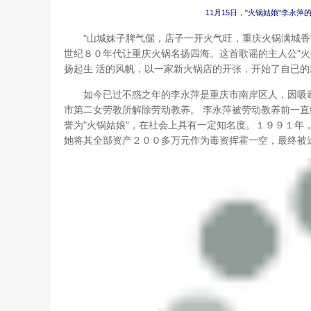
11月15日，"火锅姑娘"李永
"山城妹子脾气倔，店子一开火气旺，重庆火锅满城香"
世纪８０年代让重庆火锅名扬四海。这首歌谣的主人公"火
扬起生 活的风帆，以一家新火锅店的开张，开始了自已的
如今已过不惑之年的李永萍是重庆市南岸区人，因吸毒
市第二女劳教所解除劳动教养。 李永萍被劳动教养前一
誉为"火锅姑娘"，在社会上具有一定知名度。１９９１年
她将其全部资产２００多万元作为毒资挥霍一空，最终被