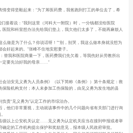
表情变得坚毅起来：“为了筹医药费，我爸跑到打工的单位去了，希
我们接着说：“我到这里（河科大一附院）时，一分钱都没给医院
，医院和科室想办法先给我们垫上，我欠他们太多了，不能再麻烦人
你这么做是为了什么？你说话呀！”“别，别哭，我这么做本身就没想为
都会好起来的。”张峰不住地安慰妻子。
忙：替我和医院商量一下，医药费我们先欠着，等我伤好从劳教所出
一定要先治好我的母亲……”
社会治安见义勇为人员条例》（以下简称《条例》）第十条规定：救
伤保险机构支付；本人未参加工伤保险的，由见义勇为发生地的县
负责“见义勇为”认定工作的市综治办。
后，他们非常重视，主动就该事件中的几个问题向省有关部门进行询
题。
县级以上公安机关认定……见义勇为认定机关应当在接到申报或者举
府确定的工作机构提出保护和奖励意见，报本级人民政府审批。