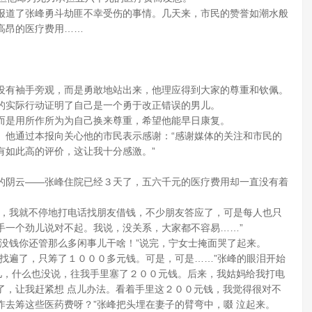
报道了张峰勇斗劫匪不幸受伤的事情。几天来，市民的赞誉如潮水般
高昂的医疗费用……
没有袖手旁观，而是勇敢地站出来，他理应得到大家的尊重和钦佩。
的实际行动证明了自己是一个勇于改正错误的男儿。
而是用所作所为为自己换来尊重，希望他能早日康复。
。他通过本报向关心他的市民表示感谢：“感谢媒体的关注和市民的
有如此高的评价，这让我十分感激。”
的阴云——张峰住院已经３天了，五六千元的医疗费用却一直没有着
起，我就不停地打电话找朋友借钱，不少朋友答应了，可是每人也只
手一个劲儿说对不起。我说，没关系，大家都不容易……”
没钱你还管那么多闲事儿干啥！”说完，宁女士掩面哭了起来。
找遍了，只筹了１０００多元钱。可是，可是……”张峰的眼泪开始
儿，什么也没说，往我手里塞了２００元钱。后来，我姑妈给我打电
了，让我赶紧想 点儿办法。看着手里这２００元钱，我觉得很对不
去筹这些医药费呀？”张峰把头埋在妻子的臂弯中，啜 泣起来。