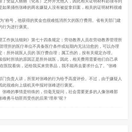
除了受益人丽丽（化名）之外并无他人，因此相关证明材料必须等到
是如果捅伤张峰的两名嫌疑人没有被捉拿归案，相关的证明材料很难
为”称号，他获得的奖金也很难抵消所欠的医疗费用。省有关部门建
的行为进行褒奖。
理工作执法细则》第七十四条规定：劳动教养人员在劳动教养管理所
养管理所的医疗单位不具备医疗条件或短期内无法治愈的，可以办理
定：所外就医人员的 医疗费自理；属工伤的，按有关规定办理。
续假时所填的原因正是所外就医，因此，相关费用需要他们自己承
在医院看病，还给我买来营养品，我不能再去要求什么了。”张峰
部门负责人讲，所里对张峰的行为给予高度评价。不过，由于嫌疑人
因此很难向上级机关申报对张峰进行褒奖。
。张峰的事情是特殊的，但毫无疑问，社会需要更多的人像张峰那
峰勇斗劫匪而受伤的后果“埋单”呢？