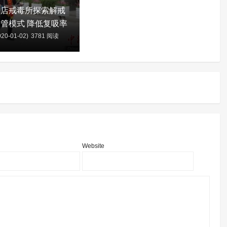
新店戒毒所探索解戒
管模式 降低复吸率
20-01-02)
3781 阅读
含
Website