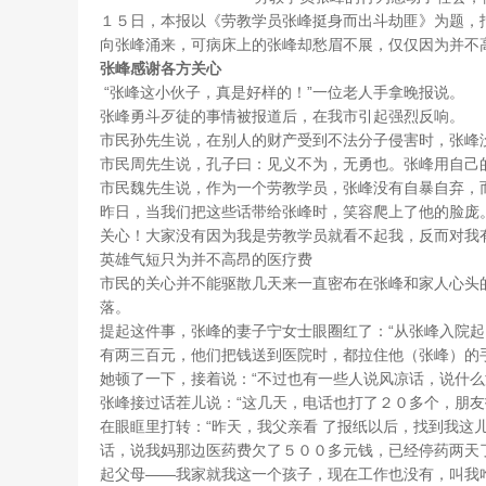
１５日，本报以《劳教学员张峰挺身而出斗劫匪》为题，
向张峰涌来，可病床上的张峰却愁眉不展，仅仅因为并不
张峰感谢各方关心
“张峰这小伙子，真是好样的！”一位老人手拿晚报说。
张峰勇斗歹徒的事情被报道后，在我市引起强烈反响。
市民孙先生说，在别人的财产受到不法分子侵害时，张峰
市民周先生说，孔子曰：见义不为，无勇也。张峰用自己
市民魏先生说，作为一个劳教学员，张峰没有自暴自弃，
昨日，当我们把这些话带给张峰时，笑容爬上了他的脸庞
关心！大家没有因为我是劳教学员就看不起我，反而对我
英雄气短只为并不高昂的医疗费
市民的关心并不能驱散几天来一直密布在张峰和家人心头
落。
提起这件事，张峰的妻子宁女士眼圈红了：“从张峰入院
有两三百元，他们把钱送到医院时，都拉住他（张峰）的
她顿了一下，接着说：“不过也有一些人说风凉话，说什么
张峰接过话茬儿说：“这几天，电话也打了２０多个，朋友
在眼眶里打转：“昨天，我父亲看 了报纸以后，找到我这
话，说我妈那边医药费欠了５００多元钱，已经停药两天
起父母——我家就我这一个孩子，现在工作也没有，叫我咋