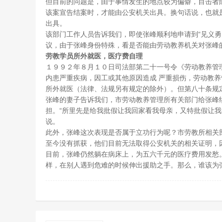
但目前的问题是，由于事情发生的地点较为偏僻，目击者
该案宣告结案时，才能由公安机关出具。换句话说，也就
出具。
该部门工作人员告诉我们，即使张峰顺利地申请到“见义勇
议，由于张峰身份特殊，看是否能由劳动教养机关对张峰
劳教学员所外就医，医疗费自理
１９９２年８月１０日司法部第二十一号令《劳动教养管
内患严重疾病，因工或其他原因造成 严重损伤，劳动教
所外就医（法律、法规另有规定的除外）。但第八十条规
张峰的妻子告诉我们，市劳动教养管理所有关部门给张峰
担。“所里先是给我批假让我回家看我母亲，又特批假让我
说。
此外，张峰这次表现是否属于立功行为呢？市劳教所相关
至今没有抓获，他们目前无法取得公安机关的相关证明，
目前，张峰仍然躺在病床上，为五六千元的医疗费用发愁
样，在别人遇到危难的时候伸出援助之手。那么，谁该为张