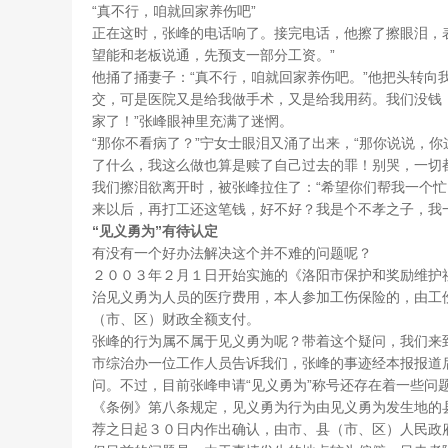
“真不行，咱就回家养伤吧”
正在这时，张峰的电话响了。接完电话，他擦了擦眼泪，
望能和老板说通，先预支一部分工资。”
他捅了捅妻子：“真不行，咱就回家养伤吧。”他把头转向
交，可是医院又是给我做手术，又是给我用药。我们没钱
家了！”张峰眼神里充满了迷惘。
“那你不看病了？”宁女士眼泪又涌了出来，“那你说说，
了什么，我这么做也算是赎了自己过去的罪！别哭，一切
我们擦泪欲离开时，被张峰拉住了：“希望你们帮我一个
来以后，再打工还这笔钱，好不好？我是个不孝之子，我
“见义勇为”有待认定
有没有一个好办法解决这个并不难的问题呢？
２００３年２月１日开始实施的《洛阳市保护和奖励维护
治见义勇为人员的医疗费用，本人参加工伤保险的，由工
（市、区）财政全额支付。
张峰的行为属不属于见义勇为呢？带着这个疑问，我们来到
市综治办一位工作人员告诉我们，张峰的事迹经本报报道
问。不过，目前张峰申请“见义勇为”称号还存在着一些问
《条例》第八条规定，见义勇为行为由见义勇为发生地的
荐之日起３０日内作出确认，由市、县（市、区）人民政