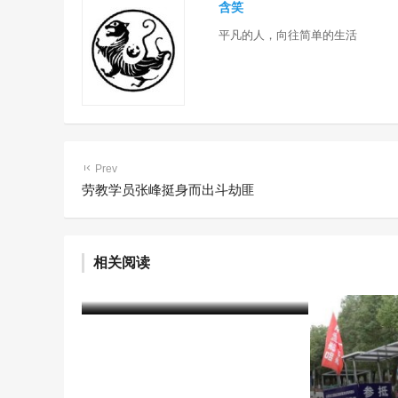
含笑
平凡的人，向往简单的生活
Prev
劳教学员张峰挺身而出斗劫匪
戒毒所民警耐心帮教 小伙戒毒
相关阅读
成功开起网店
含笑
5年前 (2021-04-14)
2298 阅读