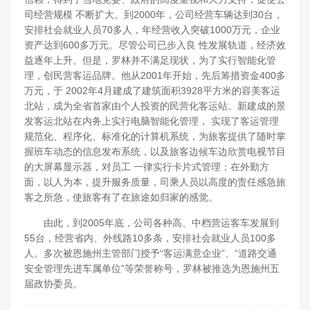
司经营规模 不断扩大。到2000年，公司经营车辆达到30台，
安排社会就业人员70多人，年经营收入突破1000万元，企业
资产达到600多万元。尽管公司已步入良 性发展轨道，经济效
益逐年上升。但是，罗林并不满足现状，为了实行智能化管
理，创民营客运品牌。他从2001年开始，先后筹措资金400多
万元，于 2002年4月建成了建筑面积3928平方米的容美客运
北站，成为全省首家由个人投资的民营化客运站。新建成的景
发客运北站在内务上实行电脑智能化管理， 实现了客运管理
规范化、程序化、标准化的计算机系统，为旅客提供了随时掌
握班车动态的信息发布系统，以及旅客边候车边欣赏电视节目
的大屏幕显示器，对员工 一律实行卡片式管理；在外勤方
面，以人为本，提升服务质量，司乘人员以高度的责任感急旅
客之所急，使旅客有了在旅途如归家的感觉。
由此，到2005年底，公司各种高、中档营运客车发展到
55台，经营省内、外线路10多条，安排社会就业人员100多
人。多次被恩施州主管部门授予“客运满意企业”、“道路交通
安全管理先进车属单位”等荣誉称号，罗林被推选为恩施州五
届政协委员。