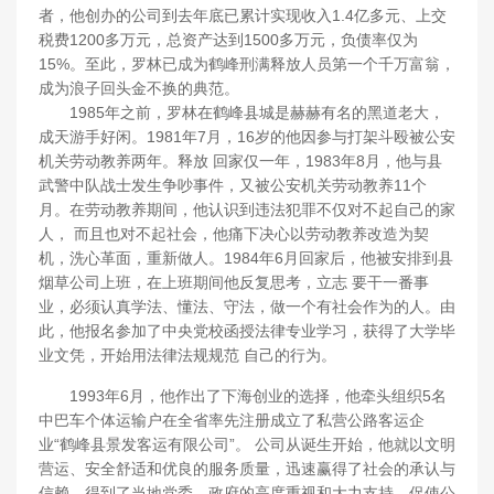
者，他创办的公司到去年底已累计实现收入1.4亿多元、上交
税费1200多万元，总资产达到1500多万元，负债率仅为
15%。至此，罗林已成为鹤峰刑满释放人员第一个千万富翁，
成为浪子回头金不换的典范。
1985年之前，罗林在鹤峰县城是赫赫有名的黑道老大，
成天游手好闲。1981年7月，16岁的他因参与打架斗殴被公安
机关劳动教养两年。释放 回家仅一年，1983年8月，他与县
武警中队战士发生争吵事件，又被公安机关劳动教养11个
月。在劳动教养期间，他认识到违法犯罪不仅对不起自己的家
人， 而且也对不起社会，他痛下决心以劳动教养改造为契
机，洗心革面，重新做人。1984年6月回家后，他被安排到县
烟草公司上班，在上班期间他反复思考，立志 要干一番事
业，必须认真学法、懂法、守法，做一个有社会作为的人。由
此，他报名参加了中央党校函授法律专业学习，获得了大学毕
业文凭，开始用法律法规规范 自己的行为。
1993年6月，他作出了下海创业的选择，他牵头组织5名
中巴车个体运输户在全省率先注册成立了私营公路客运企
业“鹤峰县景发客运有限公司”。 公司从诞生开始，他就以文明
营运、安全舒适和优良的服务质量，迅速赢得了社会的承认与
信赖，得到了当地党委、政府的高度重视和大力支持，促使公