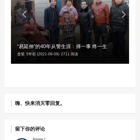
“易延伸”的40年从警生涯：择一事 终一生
含笑
5年前 (2021-08-09)
2711 阅读
嗨、快来消灭零回复。
留下你的评论
Name *