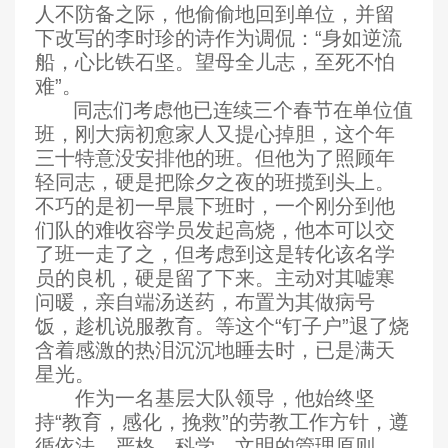
人不防备之际，他偷偷地回到单位，并留
下改写的李时珍的诗作为调侃：“身如逆流
船，心比铁石坚。望母全儿志，至死不怕
难”。
同志们考虑他已连续三个春节在单位值
班，刚大病初愈家人又提心掉胆，这个年
三十特意没安排他的班。但他为了照顾年
轻同志，硬是把除夕之夜的班揽到头上。
不巧的是初一早晨下班时，一个刚分到他
们队的难收容学员发起高烧，他本可以交
了班一走了之，但考虑到这是转化该名学
员的良机，硬是留了下来。主动对其嘘寒
问暖，亲自端汤送药，布置为其做病号
饭，趁机说服教育。等这个“钉子户”退了烧
含着感激的热泪沉沉地睡去时，已是满天
星光。
作为一名基层大队领导，他始终坚
持“教育，感化，挽救”的劳教工作方针，遵
循依法，严格，科学，文明的管理原则，