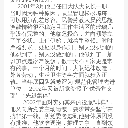
2001
年3月他出任四大队大队长一职。
当时因为种种原因，队里管理松松垮垮，
可以用脏乱差形容。民警劳教人员的思想
涣散情绪很不稳定且工作生活区的玻璃几
乎没有完整的。他临危授命，并向领导立
了军令状。上任伊始，就着手整顿。时时
严格要求，处处以身作则，别人没想到的
他想到了，别人没做到的，他做到了。加
班加点是家常便饭，数十天不回家更是常
有的事。一个月的时间，大队纪律改造，
外务劳动，生活卫生等各方面就步入正
轨。当年底四队就被评为“规范化管理先进
单位”。2002年又被所党委授予“优秀党支
部”
、“
先进集体”。
2003
年面对突如其来的役魔“非典”，
他又向所党委主动请缨，要求带头坚守在
抗非第一线。所党委考虑到他身体原因没
有批准。他软磨硬泡，据理力争，直到领