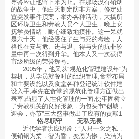
导答应让他留下来为止。在那场没有硝烟
的战争中，他白天制定防非方案，修定处
置突发事件预案，举办各种活动，大搞所
区环境卫生和劳教人员个人卫生，晚上安
抚学员情绪，耐心细致地摸排。这一呆就
是六十天，他经受住了生与死的考验，人
格也在安与危
、
进与退
、
得与失的抗非较
量中再一次得到升华。他本人又一次获得
市级所级的荣誉称号。
2005
年，他又以“规范化管理建设年”为
契机，从学员就餐时的组织管理,食堂布局
和主要设施以及食堂各种登记统计软件建
设入手,率先在食堂的规范化管理方面做出
表率,凸显了人性化管理的一面,使牢固树立
了劳教机关的良好形象，为包头市“创城，
迎会，办节”三大盛事做出了应有的贡献1
恪尽职守
无私无畏
近代学者洪应明说：“人只一念之私，
便销钢为柔，智为昏，变恩为惨，染洁为