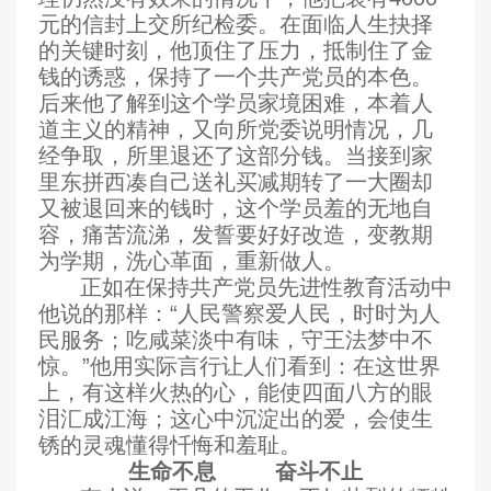
元的信封上交所纪检委。在面临人生抉择
的关键时刻，他顶住了压力，抵制住了金
钱的诱惑，保持了一个共产党员的本色。
后来他了解到这个学员家境困难，本着人
道主义的精神，又向所党委说明情况，几
经争取，所里退还了这部分钱。当接到家
里东拼西凑自己送礼买减期转了一大圈却
又被退回来的钱时，这个学员羞的无地自
容，痛苦流涕，发誓要好好改造，变教期
为学期，洗心革面，重新做人。
正如在保持共产党员先进性教育活动中
他说的那样：“人民警察爱人民，时时为人
民服务；吃咸菜淡中有味，守王法梦中不
惊。”他用实际言行让人们看到：在这世界
上，有这样火热的心，能使四面八方的眼
泪汇成江海；这心中沉淀出的爱，会使生
锈的灵魂懂得忏悔和羞耻。
生命不息
奋斗不止