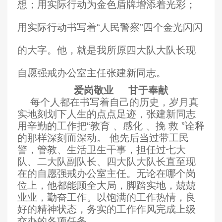
想；用实际行动为金色盾牌增添着光彩；
用实际行动书写着“人民警察”四个金光闪闪
的大字。他，就是我所原四大队大队长现
自愿强戒办公室主任张建新同志。
爱岗敬业
甘于奉献
每个人都在书写着自己的历史，岁月真
实地刻划下人生的点点足迹，张建新同志
用辛勤的工作把“教育
、
感化
、
挽 救 ”诠释
的那样深刻而深动。 他先后当过带工民
警，管教
、
生活卫生干事，担任过七大
队
、
二大队副队长、四大队大队长直至现
在的自愿强戒办公室主任。无论在哪个岗
位上，他都能顾全大局，脚踏实地，兢兢
业业，勤奋工作。以饱满的工作热情，良
好的精神状态，务实的工作作风完成上级
交办的各项任务。