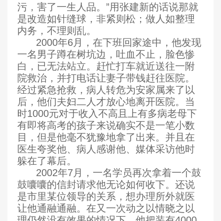
污，害了一生人品。”用张建新的话说那就
是改造如针缝球，非紧则松；做人如整理
内务，不理则乱。
2000
年6月，在下班回家途中，他发现
一名男子蹲在树坑边，吐血不止，脸色惨
白，已无法站立。赶忙打车就近送往一附
院救治，并打电话让妻子带钱赶往医院。
经过紧急抢救，病人转危为安家属来了以
后，他们夫妇二人才放心地离开医院。当
时1000元对于收入不高且上有多病老母下
有即将高考的孩子来说确实不是一笔小数
目，但是他毫不犹豫地拿了出来。并且在
医生夸奖他
、
病人感谢他
、
媒体采访他时
躲在了幕后。
2002
年7月，一名学员再次拿着一个鼓
鼓囔囔的信封请求他无论如何收下。还说
是市里某位领导的关系，想办理所外就医
让他通融通融。在又一次动之以情晓之以
理仍然没有效果的情况下，他把装有4000