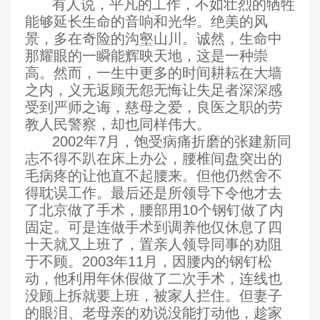
有人说，平凡的工作，不如壮烈的牺牲
能够延长生命的音响和光华。绝美的风
景，多在奇险的沟壑山川。诚然，生命中
那耀眼的一瞬能辉映天地，这是一种崇
高。然而，一生中更多的时间耕耘在大墙
之内，义无返顾无怨无悔让失足者深深感
受到严师之诲，慈母之爱，良医之职的劳
教人民警察，却也同样伟大。
2002
年7月，饱受病痛折磨的张建新同
志不得不趴在床上办公，腰椎间盘突出的
毛病疼的让他直不起腰来。但他仍然舍不
得耽误工作。最后还是所领导下令他才去
了北京做了手术，腰部用10个钢钉做了内
固定。可是连做手术到调养他仅休息了四
十天就又上班了，置亲人领导同事的劝阻
于不顾。2003年11月，因腰内的钢钉松
动，他利用年休假做了二次手术，连线也
没顾上拆就要上班，被家人拦住。但妻子
的眼泪
、
老母亲的劝说没能打动他，趁家