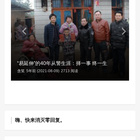
“易延伸”的40年从警生涯：择一事 终一生
含笑
5年前 (2021-08-09)
2713 阅读
嗨、快来消灭零回复。