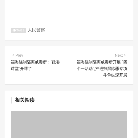
人民警察
TAGS
Prev
Next
福海强制隔离戒毒所：“政委
福海强制隔离戒毒所开展 “四
讲堂”开课了
个一活动”,推进扫黑除恶专项
斗争纵深开展
相关阅读