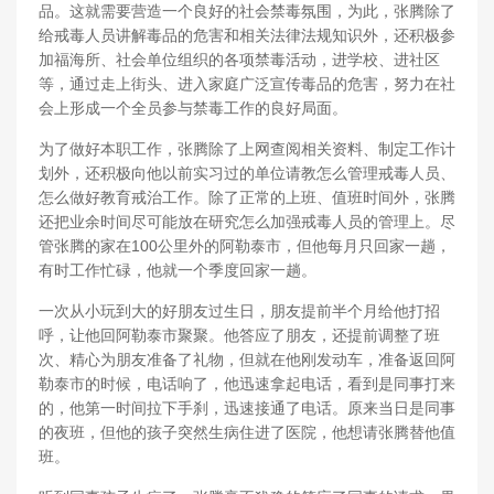
品。这就需要营造一个良好的社会禁毒氛围，为此，张腾除了
给戒毒人员讲解毒品的危害和相关法律法规知识外，还积极参
加福海所、社会单位组织的各项禁毒活动，进学校、进社区
等，通过走上街头、进入家庭广泛宣传毒品的危害，努力在社
会上形成一个全员参与禁毒工作的良好局面。
为了做好本职工作，张腾除了上网查阅相关资料、制定工作计
划外，还积极向他以前实习过的单位请教怎么管理戒毒人员、
怎么做好教育戒治工作。除了正常的上班、值班时间外，张腾
还把业余时间尽可能放在研究怎么加强戒毒人员的管理上。尽
管张腾的家在100公里外的阿勒泰市，但他每月只回家一趟，
有时工作忙碌，他就一个季度回家一趟。
一次从小玩到大的好朋友过生日，朋友提前半个月给他打招
呼，让他回阿勒泰市聚聚。他答应了朋友，还提前调整了班
次、精心为朋友准备了礼物，但就在他刚发动车，准备返回阿
勒泰市的时候，电话响了，他迅速拿起电话，看到是同事打来
的，他第一时间拉下手刹，迅速接通了电话。原来当日是同事
的夜班，但他的孩子突然生病住进了医院，他想请张腾替他值
班。