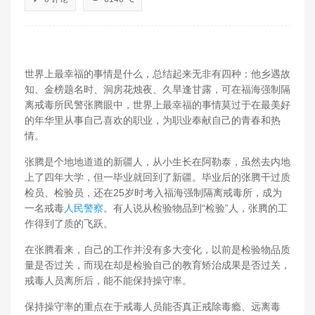
世界上最幸福的事情是什么，总结起来无非有四种：他乡遇故
知、金榜题名时、洞房花烛夜、久旱逢甘露，可在福海强制隔
离戒毒所民警张腾眼中，世界上最幸福的事情莫过于在最美好
的年华里从事自己喜欢的职业，为职业奉献自己的青春和热
情。
张腾是个地地道道的新疆人，从小生长在阿勒泰，虽然去内地
上了四年大学，但一毕业就回到了新疆。毕业后的张腾干过质
检员、检验员，还在25岁时考入福海强制隔离戒毒所，成为
一名戒毒
人民警察
。有人说从检验物品到“检验”人，张腾的工
作得到了质的飞跃。
在张腾看来，自己的工作并没有多大变化，以前是检验物品质
量是否过关，而现在却是检验自己的教育矫治成果是否过关，
戒毒人员离所后，能不能保持操守率。
保持操守率的重点在于戒毒人员能否真正戒除毒瘾、远离毒