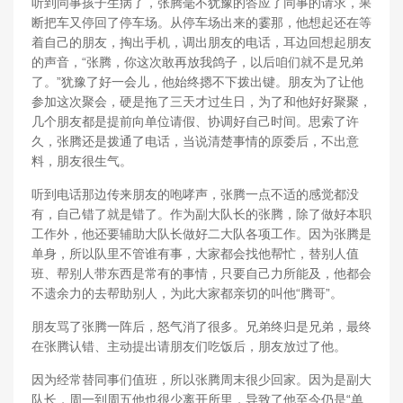
听到同事孩子生病了，张腾毫不犹豫的答应了同事的请求，果
断把车又停回了停车场。从停车场出来的霎那，他想起还在等
着自己的朋友，掏出手机，调出朋友的电话，耳边回想起朋友
的声音，“张腾，你这次敢再放我鸽子，以后咱们就不是兄弟
了。”犹豫了好一会儿，他始终摁不下拨出键。朋友为了让他
参加这次聚会，硬是拖了三天才过生日，为了和他好好聚聚，
几个朋友都是提前向单位请假、协调好自己时间。思索了许
久，张腾还是拨通了电话，当说清楚事情的原委后，不出意
料，朋友很生气。
听到电话那边传来朋友的咆哮声，张腾一点不适的感觉都没
有，自己错了就是错了。作为副大队长的张腾，除了做好本职
工作外，他还要辅助大队长做好二大队各项工作。因为张腾是
单身，所以队里不管谁有事，大家都会找他帮忙，替别人值
班、帮别人带东西是常有的事情，只要自己力所能及，他都会
不遗余力的去帮助别人，为此大家都亲切的叫他“腾哥”。
朋友骂了张腾一阵后，怒气消了很多。兄弟终归是兄弟，最终
在张腾认错、主动提出请朋友们吃饭后，朋友放过了他。
因为经常替同事们值班，所以张腾周末很少回家。因为是副大
队长，周一到周五他也很少离开所里，导致了他至今仍是“单