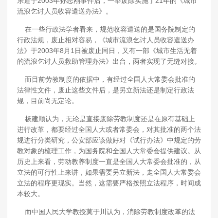
乐道于2003年孙志刚事件后，一举废除实施了21年的《城市
流浪乞讨人员收容遣送办法》。
在一些行政法学者看来，规范收容遣送的是国务院制定的
行政法规，废止相对容易，《城市流浪乞讨人员收容遣送办
法》于2003年8月1日被废止同日，又有一部《城市生活无着
的流浪乞讨人员救助管理办法》出台，两者实现了无缝对接。
而目前劳教制度的依据中，有经过全国人大常委会批准的
法律性文件，废止这些文件后，是另立新法还是制定行政法
规，目前尚无定论。
杨建顺认为，无论是直接废除劳教制度还是在原有基础上
进行改革，都要经过全国人大或者常委会，对其批准的两个法
规进行分类研究，公安部应该做好对《试行办法》中规定的劳
教对象的梳理工作，为国务院和全国人大常委会提供建议。从
历史上来看，劳动教养制度一直是全国人大常委会批准的，从
立法的可行性上来讲，如果需要另立新法，走全国人大常委会
立法的程序更现实。当然，这需要严格按照立法程序，时间成
本较大。
而中国人民大学教授莫于川认为，消除劳教制度改革的法