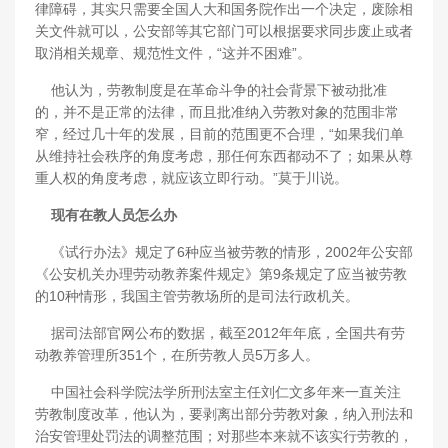
律障碍，其实只需要全国人大和国务院作出一个决定，废除相
关文件就可以，公安部等其它部门可以根据要求同步废止或者
取消相关规章、规范性文件，“这并不困难”。
他认为，劳教制度是在革命斗争的社会背景下被动批准
的，并不是正常的法律，而且批准纳入劳教对象的范围非常
窄，经过几十年的发展，目前的范围更不合理，“如果我们单
从维持社会秩序的角度考虑，那任何东西都动不了；如果从尊
重人权的角度考虑，就应该立即行动。”莫于川说。
现有在教人员怎么办
《试行办法》规定了6种应当被劳教的情形，2002年公安部
《公安机关办理劳动教养案件规定》第9条规定了应当被劳教
的10种情形，我国主管劳教场所的是司法行政机关。
据司法部官网公布的数据，截至2012年年底，全国共有劳
动教养管理所351个，在所劳教人员5万多人。
中国社会科学院法学所刑法室主任刘仁文多年来一直关注
劳教制度改革，他认为，要剥离出部分劳教对象，纳入刑法和
治安管理处罚法的调整范围；对那些本来就不该实行劳教的，