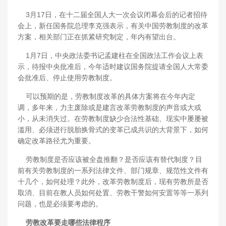
3月17日，在十二届全国人大一次会议闭幕会后的记者招待
会上，新任国务院总理李克强表示，有关中国劳教制度的改革
方案，相关部门正在抓紧研究制定，年内有望出台。
1月7日，中央政法委书记孟建柱在全国政法工作会议上表
示，待报中央批准后，今年适时建议国务院提请全国人大常委
会批准后、停止使用劳教制度。
可以预期的是，劳教制度改革的具体方案将在今年内定
调，多年来，力主废除或是建言改革劳教制度的声音或大或
小，从未消失过。在劳教制度缺少合法性基础、现实中屡屡被
滥用、必须进行脱胎换骨式的变革已成共识的大背景下，如何
确定改革路径尤为重要。
劳教制度是否应该被全盘推翻？是否应该有替代制度？目
前有关劳教制度的一系列法律文件、部门规章、规范性文件有
十几个，如何处理？此外，改革劳教制度后，现有劳教所是否
取消、目前在教人员如何处置、劳教干警如何安置等等一系列
问题，也是必须要考虑的。
劳教改革要走哪些法律程序