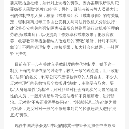
要采取措施杜绝，如针对上访者的劳教、因办案期限所限对犯
罪嫌疑人采取“以教代侦”等；另外，目前占被劳教人员很大比
例的强制戒毒人员，根据《戒毒法》和《戒毒条例》的有关规
定，强制隔离戒毒工作由公安机关与司法行政机关分段执行；
建议将公安机关的强制隔离戒毒所合并到司法行政机关管理的
劳教所(戒毒所)，以便提高工作效率和戒毒效果；把收容教
养、收容教育等措施都纳入改造后的“劳教”场所，针对不同对
象设计不同的管理制度，缩短期限，加大社会化处遇，与社区
矫正挂钩。
目前在下一步有关建立劳教制度的替代性制度、赋予这一
制度正当的法律依据的讨论中，较为一致的观点是，阻止政府
以“法律”的名义，剥夺公民不应该被剥夺的人身自由。不少人
反对把现行的劳教情形全盘搬进“法律”，主张要有取舍。要
以“人身危险性”为基准，只对那些对社会有现实的明显的危险
性的人员，一般来讲是常习性违法者和不良瘾癖者，进行矫
治。反对将“不务正业游手好闲者”、“涉法涉诉上访者”纳为矫
治对象，更反对对一般的不够刑事处罚的轻微违法人进行“兜
底式”劳教。
现任中国法学会党组书记的陈冀平曾经长期担任中央政法