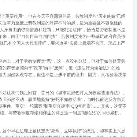
挥了重要作用”，但在今天不容回避的是，劳教制度的“历史使命”已经
关改革乃至废止劳教制度的呼声不时响起，最为重要且不容拖延的
人身自由的强制措施和处罚，只能制定法律”，恰恰是劳教制度不是
来，由于“自侦自审自判自执”，劳教制度沦为一些基层政府官员假
，就已有全国人大代表呼吁，要求改革“实质上极端不合理、形式上严
判上，对于劳教制度之“恶”，这一点没有分歧，但对于如何处置劳
的声音更倾向于“改革”而非“废除”，但《违法行为矫治法》的难
阻力固然客观存在，但这不是止步不前的理由，阻力，只考验着决策
不妨让我们顿足回首，昔日的《城市流浪乞讨人员收容遣送办法》、
旧岿然不动，顽固地坚持“好死不如赖活着”，与时代前进反方向兀
事件、重庆“一坨屎案”和重庆任建宇“QQ空间案”……其实，这无不
存续。与劳教制度存续相伴生的将是这一制度“牺牲品”的同步累积，
这个早在法理上被认定为“死刑，立即执行”的恶法，却事实上只是