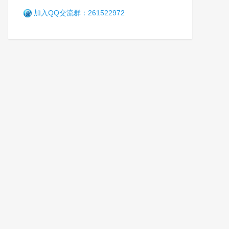
加入QQ交流群：261522972
检察机关融入专门学校建设的
几点思考