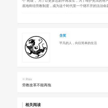
个“死缓”。为了让更多悲剧不再发生，为了维护宪法的尊
底地终结劳教制度，成为这个时代里一个绕不开的法治命
含笑
平凡的人，向往简单的生活
Prev
劳教改革不能再拖
从五方面加强未成年人社会观
预防未成
相关阅读
护基地建设
及措施