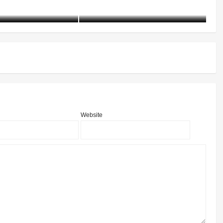
01-19)
2317 阅读
含笑
8个月前 (12-05)
2204 阅读
含
Website