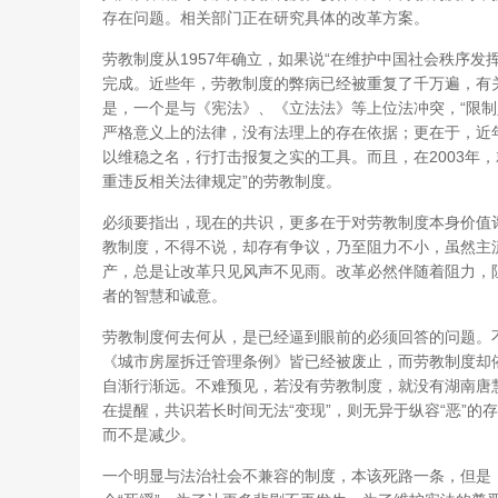
存在问题。相关部门正在研究具体的改革方案。
劳教制度从1957年确立，如果说“在维护中国社会秩序发
完成。近些年，劳教制度的弊病已经被重复了千万遍，有
是，一个是与《宪法》、《立法法》等上位法冲突，“限制
严格意义上的法律，没有法理上的存在依据；更在于，近年
以维稳之名，行打击报复之实的工具。而且，在2003年
重违反相关法律规定”的劳教制度。
必须要指出，现在的共识，更多在于对劳教制度本身价值评
教制度，不得不说，却存有争议，乃至阻力不小，虽然主流
产，总是让改革只见风声不见雨。改革必然伴随着阻力，
者的智慧和诚意。
劳教制度何去何从，是已经逼到眼前的必须回答的问题。
《城市房屋拆迁管理条例》皆已经被废止，而劳教制度却依
自渐行渐远。不难预见，若没有劳教制度，就没有湖南唐慧
在提醒，共识若长时间无法“变现”，则无异于纵容“恶”的
而不是减少。
一个明显与法治社会不兼容的制度，本该死路一条，但是，