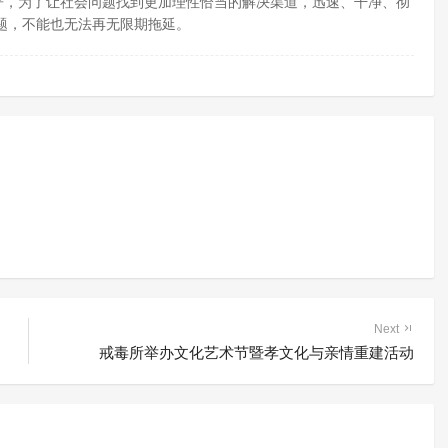
严，为了让社会问题找到更加理性恰当的解决渠道，迅速、干净、彻
题，不能也无法再无限期拖延。
Next
戒毒所举办文化艺术节暨孝文化与亲情重建活动
年人犯罪工作的困境
吸毒记录封存热议：并非不留
痕，细则宜审慎