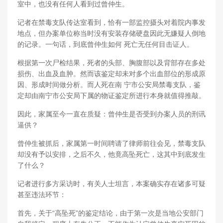
室中，也没有任何人看到过曾仲生。
记者在禁毒支队传达室看到，恰有一部监控摄头对着院内事发
地点，但办案单位称当时没有安装存储硬盘因此无嫌疑人倒地
的记录。一句话，到底曾仲生如何 死亡无任何目击证人。
根据第一次尸检结果，死者的头部、胸腹部以及背部存在多处
损伤、出血及血肿。然而该鉴定却未对多个出血部位的形成原
因、形成时间做分析。而人死在南 宁市公安局禁毒支队，鉴
定却由南宁市公安局下属的物证鉴定所进行本身就值得推敲。
因此，家属至今一直在质疑：曾仲生是否受到办案人员的刑讯
逼供？
曾仲生被抓后，家属第一时间聘请了律师前往会见，禁毒支队
却没有予以安排，之后不久，他竟高坠死亡，这其中到底发生
了什么？
记者进行多方采访时，有关人士坦言，本案确实存在诸多可疑
甚至违法环节：
首先，关于“高坠死”的鉴定结论，由于第一次是当地公安部门