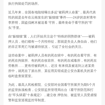
执行拘留处罚的场所。
近几年来，全国各地陆续曝出多起“被羁押人命案”，最具代表
性的就是去年在云南发生的“躲猫猫”事件——24岁的农村青年
李荞明，因盗伐树木被送看 守所，最终丧命于看守所的“牢
头”手里。
由“躲猫猫”案，人们开始关注这个“特殊的弱势群体”——被羁
押人员，他们都有一个共性特征，那就是失去人身自由，他们
的非正常死亡与被虐待状况， 引起了全社会的关注。
这些命案中，被羁押人员有的死在狱中，有的死在看守所、有
的死在拘留所、有的死在收容所、有的死在戒毒所，有的死在
劳教所……更有些被羁押人，还没 有来得及被送到上述某类
所中，就死在了派出所、某征用宾馆或是公安办案机关的某个
临时盘查留置室。
为此，最高人民检察院、公安部对全国看守所展开为期5个月
的监管执项检查，公安部监所管理局出台《看守所防范和打
击“牢头狱霸”十条规定》，建立收 押告知、被监管人员受虐报
警和监室巡视监控等制度。