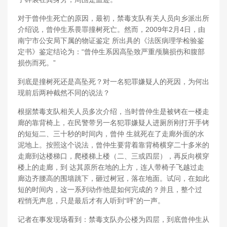
对于曾仲生死亡的原因，最初，禁毒支队有关人员向乡派出所
介绍说，曾仲生系畏罪撞树死亡。然而，2009年2月4日，由
南宁市公安局下属的物证鉴定 所出具的《法医病理学检验鉴
定书》鉴定结论为：“曾仲生系因高坠致严重颅脑损伤和腹部
损伤而死。”
到底是撞树死还是高坠死？对一名犯罪嫌疑人的死因，为何出
现前后两种截然不同的说法？
根据禁毒支队相关人员多次介绍，当时曾仲生是被铐在一楼走
廊的靠背椅上，在民警带另一名犯罪嫌疑人进厕所刚打开手铐
的短短二、三十秒的时间内，曾仲 生就死在了走廊外面的水
泥地上。按照这个说法，曾仲生要背着靠背椅横穿二十多米的
走廊到达楼梯口，爬楼梯上楼（二、三或四层），再反向横穿
楼上的走廊，到 达其原所在地的上方，连人带椅子飞越过走
廊边齐腰高的围墙跳下，砸过树冠，落在地面。试问，在如此
短的时间内，这一系列动作他是如何完成的？并且，整个过
程悄无声息，只是最后才有人听到“呯”的一声。
记者在事发现场看到：禁毒支队办公楼为四层，到底曾仲生从