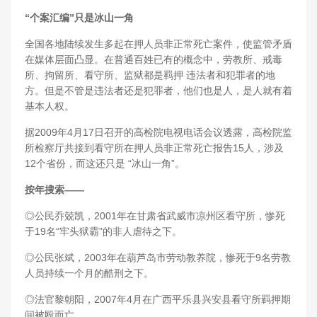
“个案汇编”只是冰山一角
全国各地陆续发生多起在押人员非正常死亡案件，使监管矛盾
在媒体层面凸显。在普通百姓已有的概念中，劳教所、戒毒
所、拘留所、看守所、监狱都是羁押 违法者和犯罪者的地
方。但是不管是违法者还是犯罪者，他们也是人，是人就有着
基本人权。
据2009年4月17日召开的高检院电视电话会议透露，高检院监
所检察厅共接到看守所在押人员非正常死亡报告15人，涉及
12个省份，而这还只是 “冰山一角”。
按年搜索——
◎公民乔兢凯，2001年在甘肃省武威市凉州区看守所，惨死
于19名“牢头狱霸”的非人虐待之下。
◎公民张斌，2003年在葫芦岛市劳动教养院，惨死于9名劳教
人员持续一个月的酷刑之下。
◎法官黎朝阳，2007年4月在广西平乐县兴安县看守所羁押期
间被殴而亡。