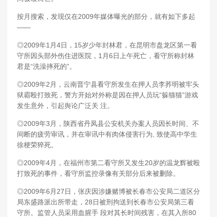
按月搜索，发现仅在2009年媒体曝光的部分，就有如下多起
——
◎2009年1月4日，15岁少年封林君，在昆明市盘龙区第一看
守所因头部外伤住进医院，1月6日上午死亡，看守所称封林
君是“洗澡摔死的”。
◎2009年2月，云南晋宁县看守所发生在押人员李荞明被牢头
狱霸殴打致死，警方开始对外称是因在押人员玩“躲猫猫”游戏
发生意外，引起舆论广泛关 注。
◎2009年3月，陕西省丹凤县公安机关办案人员因长时间、不
间断的疲劳审讯，并在审讯中有肉体侵害行为, 致使高中学生
徐梗荣猝死。
◎2009年4月，在福州市第二看守所又发生20岁的温龙辉被殴
打致死的事件，看守所监控录像有关部分后来被删除。
◎2009年6月27日，张庆因涉嫌赌博被长春市公安局二道区分
局东盛路派出所带走，28日被刑拘送到长春市公安局第三看
守所。监管人员采用血腥手 段对其长时间残害，在其入所80