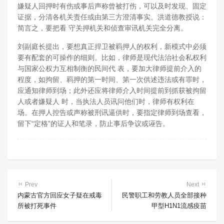
嫌疑人回押时有伤或事后声称曾被打伤，可以及时发现、固定
证据，分清各机关责任或由第三方澄清事实。洪道德教授说：
简言之，要把看 守关押机关和侦查审讯机关完全分离。
刘副庭长提出，要想真正捍卫被羁押人的权利，新模式中必须
要有配套的可操作的细则。比如，律师是现代法治社会私权利
与国家公权力互相制衡的民间代 表，要加大律师提前介入的
程度，如拘留、羁押的第一时间、第一次供述违法或有罪时，
应通知律师到场；此外还应将律师介入时间提前到抓获被拘留
人或者嫌疑人 时，当执法人员讯问他们时，律师有权利在
场。在押人控告或声称被刑讯逼供时，要指定律师到场查看，
留下“定格”的证人和笔录，防止事后争议或诬告。
Prev
Next
内蒙古官方回应女子疑在戒毒
民警职工和劳教人员全部接种
所被打死事件
甲型H1N1流感疫苗