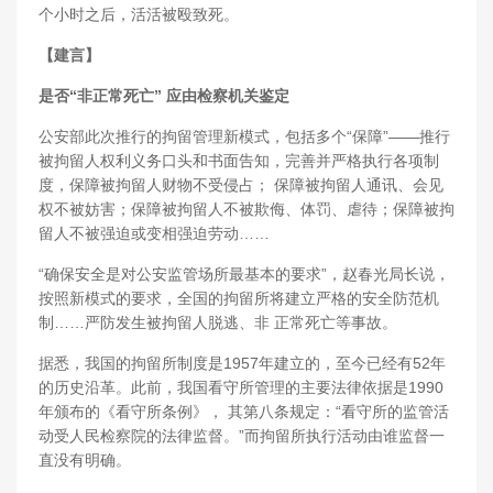
个小时之后，活活被殴致死。
【建言】
是否“非正常死亡” 应由检察机关鉴定
公安部此次推行的拘留管理新模式，包括多个“保障”——推行
被拘留人权利义务口头和书面告知，完善并严格执行各项制
度，保障被拘留人财物不受侵占； 保障被拘留人通讯、会见
权不被妨害；保障被拘留人不被欺侮、体罚、虐待；保障被拘
留人不被强迫或变相强迫劳动……
“确保安全是对公安监管场所最基本的要求”，赵春光局长说，
按照新模式的要求，全国的拘留所将建立严格的安全防范机
制……严防发生被拘留人脱逃、非 正常死亡等事故。
据悉，我国的拘留所制度是1957年建立的，至今已经有52年
的历史沿革。此前，我国看守所管理的主要法律依据是1990
年颁布的《看守所条例》， 其第八条规定：“看守所的监管活
动受人民检察院的法律监督。”而拘留所执行活动由谁监督一
直没有明确。