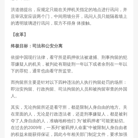
洪道德提出，应规定只能在关押机关指定的地点进行讯问，并
且审讯室应设两个门，中间用墙分开，讯问人员只能隔着墙上
的透明玻璃进行讯问，双方不得身 体接触。
【改革】
终极目标：司法和公安分离
依据中国现行法律，看守所是羁押依法被逮捕、刑事拘留的犯
罪嫌疑人的机关，被判处有期徒刑一年以下或者余刑在一年以
下的罪犯，通常也由看守所监管。
而拘留所主要是针对以下四种违法的人执行拘留处罚的场所：
即治安拘留、行政拘留、司法拘留的人员和被拘留审查的外国
人。
其实，无论拘留所还是看守所，都是限制人身自由的地方。关
在里面的人，无论是行政违法者，还是刑事嫌疑人，都是被剥
夺了人身自由的人，准确地称他们 为“被羁押者”可能更贴切。
在过去的2009年，一系列“被羁押人命案”中被限制人身自由者
的权益未能获得保证，因此今年相关部门制定文件，要求加强