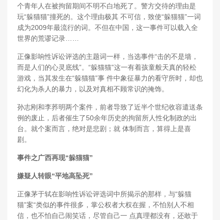
个青年人在被拘留期间不明不白地死了。警方交待的理由是
玩“躲猫猫”撞死的。这个理由极其 不可信，致使“躲猫猫”一词
成为2009年最流行的词。不但在中国，这一事件可以载入全
世界的荒谬记录……
正像影响性诉讼评选的主题词一样，当选事件“击的不是墙，
而是人们的心灵底线”。“躲猫猫”这一有着孩童般天真的轻松
游戏，当其发生在“躲猫猫”事 件中象征暴力的看守所时，却也
幻化为杀人的暴力，以及对真相不顾常识的掩饰。
孙志刚和李荞明两个案件，前者导致了近半个世纪收容遣送条
例的废止，后者催生了50余年历史的拘留所人性化制政的出
台。就个案而言，绝对是悲剧；就 体制而言，算得上是喜
剧。
事件之广西再现“躲猫猫”
嫌疑人转眼“平地高坠死”
正像茅于轼在影响性诉讼评选词中所揭示的那样，与“躲猫
猫”案“类似的事件很多，掌公权者大权在握，不怕别人不相
信，也不怕自己闹笑话，尽管自己一 点真理都没有，还敢于