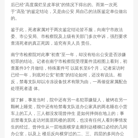
后已经“高度腐烂呈皮革状”的情况下得出的。而第一次死
于“高坠”的鉴定结论，又是由公安 局自己的法医鉴定单位做出
的。
鉴于此，死者家属对于两次鉴定结论皆不服，向南宁市政法
委、市公安局、市检察院及上级有关部门多次申诉，强烈要求
查清死者的真正死因，追究有关人员 责任。
南宁市检察院对此事“初查”至一年，却没有给出公安是否涉嫌
犯罪的结论。记者在南宁市检察院受理案件流程图上看到，初
查案件3个月做结，特殊案件可 以延长至6个月，记者采访时
已经一年，到底对公安“初查”的结论如何，还没有说法。相
反，禁毒支队却以冷冻设备技术有限为由，一再催促家属配合
处理死者遗 体。
据了解，事发当时，院中还有另一名犯罪嫌疑人，被铐在另一
颗树上睡觉，院中还有给禁毒支队送办公家具的两名睡在小货
车上的工人，三人都没发现曾仲生 是如何摔倒在地上的；事
后禁毒支队走访对面居民楼的居民，也没有任何人看到事情发
生的经过。曾仲生从一层地面横穿走廊到达楼梯口必经的几间
办公室，以及上 楼后反向横穿过的二、三、四层的多间办公