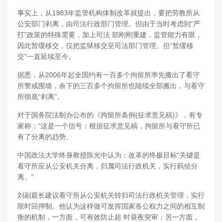
事实上，从1983年监管机构体制改革就提出，要把劳教所从
公安部门剥离，由司法行政部门管理。但由于当时考虑到“严
打”政策的特殊需要，加上司法 部刚刚重建，监管能力有限，
因此暂缓移交，仅把监狱移交至司法部门管理。但“暂缓移
交”一直延续至今。
据悉，从2006年起全国约有一百多个拘留所率先搬出了看守
所警戒围墙，余下的三百多个拘留所也陆续全部搬出，与看守
所彻底“剥离”。
对于国务院法制办公布的《拘留所条例(征求意见稿)》，有专
家称：“这是一个信号：根据征求意见稿，拘留所与看守所已
有了分离的趋势。
中国政法大学终身教授陈光中认为：改革的终极目标“关键是
看守所应从公安机关分离，归属司法行政机关，实行羁侦分
离。”
刘副庭长建议看守所从公安机关转归司法行政机关管理，实行
限时回押制。他认为这样做可发挥国家各公权力之间的相互制
衡的机制，一方面，可有效防止超 时昼夜突审；另一方面，