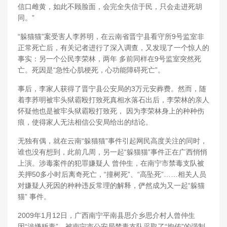
信口雌黄，如此不顾脸面，会完全失信于民，只会走进死胡
同。”
“躲猫猫”案受害人李荞明，在云南省晋宁县看守所9号监室非
正常死亡后，有关记者进行了深入调查，又发现了一个惊人的
事实：另一个公民李荣林，两年 多前同样在9号监室突然死
亡。死因是“急性心肌梗死，心功能障碍死亡”。
事后，李家人获得了晋宁县公安局的3万元安葬费。然而，随
着李荞明被牢头狱霸殴打致死真相水落石出后，李荣林的亲人
怀疑他也是被牢头狱霸殴打致死， 因为李荣林身上的种种伤
痕，使得家人无法相信公安局给出的结论。
无独有偶，就在云南“躲猫猫”事件引起网民高度关注的同时，
谁也没有想到，此前几周，另一起“躲猫猫”事件正在广西悄悄
上演。涉毒案件的犯罪嫌疑人 曾仲生，在南宁市禁毒支队被
关押50多小时后离奇死亡，“撞树死”、“高坠死”……相关人员
对嫌疑人死因的种种违反常理的解释，俨然成为又一起“躲猫
猫” 事件。
2009年1月12日，广西南宁平南县思介乡思介村人曾仲生
因“涉嫌贩毒”，被南宁市公安局禁毒支队采取了“拘传”的强制