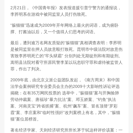
2月21日，《中国青年报》发表报道援引普宁警方的通报说，
李荞明系在游戏中被同监室人员打伤致死。
“躲猫猫”迅速成为2009年开年网络上最火的词语，成为俯卧
撑、打酱油以后，又一个值得人们思考的词语。
最后，遭到逾万名网友质疑的“躲猫猫”真相调查表明：李荞明
是被同监室在押人员故意殴打致死。昆明市中级法院对故意伤
害致李荞明死亡的“牢头狱霸” 分别判处无期徒刑和有期徒刑。
嵩明县法院对看守所原民警李某以玩忽职守罪和虐待被监管人
罪，作出了判决。
2009年底，由北京义派公益团队发起，《南方周末》和中国
法学会案例研究专业委员会主办的2009十大影响性诉讼评选
揭晓：在有35万网民投票的 选举中，“躲猫猫”案与开胸验肺
劳动仲裁案、唐福珍“暴力抗法”案、邓玉娇案、“钓鱼”执法
案、河南灵宝“跨省抓捕”案、杭州“飙车”案、冒名顶替“罗彩
霞”案、李庄案和“临时性强奸”改判案榜上有名，其中，“躲猫
猫”案位居榜首。
著名经济学家、天则经济研究所所长茅于轼这样评价该案：一