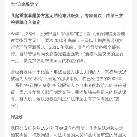
亡”谁来鉴定？
几起重案暴露警方鉴定结论难以服众， 专家建议：由第三方
检察院介入鉴定
今年2月26日，公安部监所管理局制定下发《推行拘留所管理
教育指导意见》，要求2010年底前，三级以上拘留所必须实
行管理教育新模式；2011 年底前，所有拘留所必须全部实
行。监所管理局局长赵春光着重强调：“新模式最突出的重要
一点，就是加强对被拘留人的权益保障。”
曾经有这样一个比喻：那些被警方抓去关押的人，其权利状况
被喻为人权“木桶”上最短的那块木板。在已经过去的2009年，
一系列“被羁押人命案”中 被限制人身自由者的权益未能获得保
证，因此今年相关部门制定文件，要求加强被拘留人的权益保
障。有人说，这块短板在制度和法律层面有了保障性的“变
长”。
[现状]
我国公安机关从1957年开始设立拘留所，作为依法对被决定
治安拘留、行政拘留、司法拘留的人员和被拘留审查的外国人