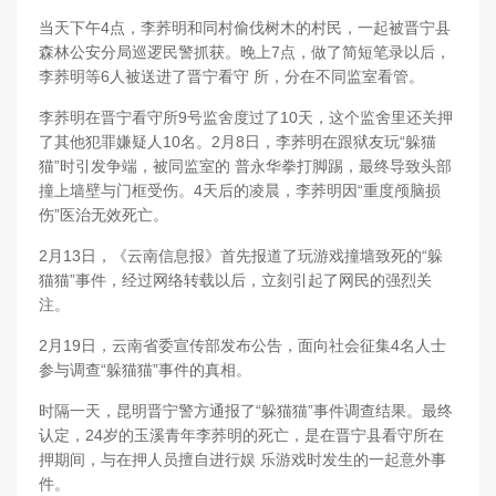
当天下午4点，李荞明和同村偷伐树木的村民，一起被晋宁县
森林公安分局巡逻民警抓获。晚上7点，做了简短笔录以后，
李荞明等6人被送进了晋宁看守 所，分在不同监室看管。
李荞明在晋宁看守所9号监舍度过了10天，这个监舍里还关押
了其他犯罪嫌疑人10名。2月8日，李荞明在跟狱友玩“躲猫
猫”时引发争端，被同监室的 普永华拳打脚踢，最终导致头部
撞上墙壁与门框受伤。4天后的凌晨，李荞明因“重度颅脑损
伤”医治无效死亡。
2月13日，《云南信息报》首先报道了玩游戏撞墙致死的“躲
猫猫”事件，经过网络转载以后，立刻引起了网民的强烈关
注。
2月19日，云南省委宣传部发布公告，面向社会征集4名人士
参与调查“躲猫猫”事件的真相。
时隔一天，昆明晋宁警方通报了“躲猫猫”事件调查结果。最终
认定，24岁的玉溪青年李荞明的死亡，是在晋宁县看守所在
押期间，与在押人员擅自进行娱 乐游戏时发生的一起意外事
件。