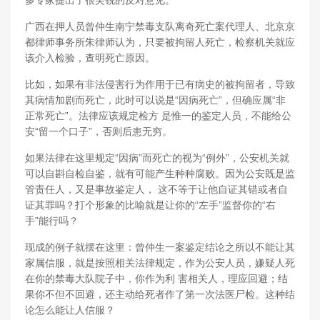
多专家提出了很尖锐的反对意见。
广西在押人员曾仲生南宁禁毒支队离奇死亡案代理人、北京京
都律师事务所朱律师认为，只要被拘留人死亡，检察机关就应
该介入检验，查明死亡原因。
比如，如果有非法侵害行为作用于已有病史的被拘留者，导致
其病情加剧而死亡，此时可以说是“因病死亡”，但确应属“非
正常死亡”。法律应该规定检方 是惟一的鉴定人员，不能给公
安“留一个口子”，否则后患无穷。
如果法律在这里规定“因病”而死亡的视为“例外”，公安机关就
可以自斟自检自鉴，就有可能产生种种腐败。因为公安既是监
管责任人，又是事故鉴定人， 这不等于让他自证其错或者自
证其罪吗？打个形象的比喻就是让你的“左手”监督你的“右
手”能行吗？
现成的例子就摆在这里：曾仲生一案鉴定结论之所以不能让其
家属信服，就是按照相关法律规定，作为公安人员，嫌疑人死
在你的禁毒大队院子中，你作为利 害相关人，理应回避；结
果你不但不回避，还主动给死者作了第一次法医尸检。这种结
论怎么能让人信服？