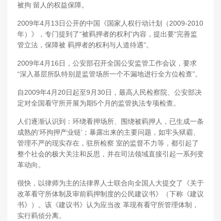
被拘 留人的权益保障。
2009年4月13日公开的中国《国家人权行动计划（2009-2010
年）》，专门提到了“被羁押者的权利”内容，提出要“完善监
管立法，保障被 羁押者的权利与人道待遇”。
2009年4月16日，公安部召开全国公安监管工作会议，要求
“深入基层所队特别是监管场所一个不漏地进行全方位检查”。
自2009年4月20日起至9月30日，最高人民检察院、公安部决
定对全国看守所开展为期5个月的监管执法专项检查。
人们逐渐认识到：环绕看押场所、围绕被羁押人，已生成一条
成熟的‘环拘押产业链’；暴露出来的主要问题，如牢头狱霸、
管理不严的现实存在，驻所检察 室的监督不力等，都引起了
整个社会的极大关注和反思，并在司法领域直接引起一系列变
革动向。
很快，以律师为主的法律界人士联合向全国人大提交了《关于
改革看守所体制及审前羁押制度的公民建议书》（下称《建议
书》）。该《建议书》认为应当改 革现有看守所管理体制，
实行羁侦分离。