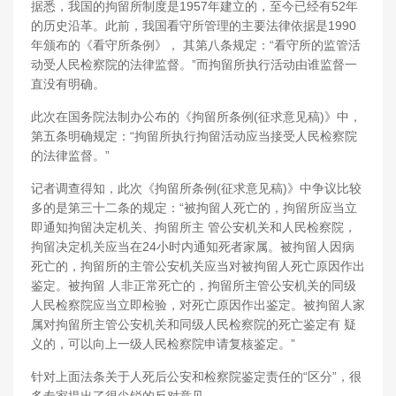
据悉，我国的拘留所制度是1957年建立的，至今已经有52年
的历史沿革。此前，我国看守所管理的主要法律依据是1990
年颁布的《看守所条例》， 其第八条规定：“看守所的监管活
动受人民检察院的法律监督。”而拘留所执行活动由谁监督一
直没有明确。
此次在国务院法制办公布的《拘留所条例(征求意见稿)》中，
第五条明确规定：“拘留所执行拘留活动应当接受人民检察院
的法律监督。”
记者调查得知，此次《拘留所条例(征求意见稿)》中争议比较
多的是第三十二条的规定：“被拘留人死亡的，拘留所应当立
即通知拘留决定机关、拘留所主 管公安机关和人民检察院，
拘留决定机关应当在24小时内通知死者家属。被拘留人因病
死亡的，拘留所的主管公安机关应当对被拘留人死亡原因作出
鉴定。被拘留 人非正常死亡的，拘留所主管公安机关的同级
人民检察院应当立即检验，对死亡原因作出鉴定。被拘留人家
属对拘留所主管公安机关和同级人民检察院的死亡鉴定有 疑
义的，可以向上一级人民检察院申请复核鉴定。”
针对上面法条关于人死后公安和检察院鉴定责任的“区分”，很