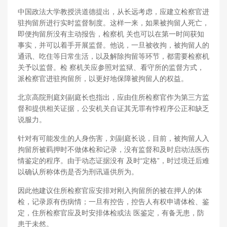
中国政法大学教授洪道德提出，从长远考虑，应建立检察官进
驻拘留所进行实时监督制度。这样一来，如果被拘留人死亡，
即便拘留所没有主动报告，检察机 关也可以在第一时间获知
事实，并可以着手开展监督。他说，一旦被收拘，被拘留人的
通讯、吃住等日常生活，以及解除拘留等环节，都需要检察机
关予以监督。检 察机关应参照对监狱、看守所的监督方式，
派检察官进驻拘留所，以更好地保障被拘留人的权益。
北京高院刑庭刘副庭长也指出，应由住所检察官作为第三方监
督和提供相关证据，公安机关自证其无罪有悖程序公正和缺乏
说服力。
针对有可能发生的人身伤害，刘副庭长说，目前，被拘留人入
拘留所被羁押时不做体检和记录，没有监督和及时启动法医伤
情鉴定的程序。由于动态证据没有 及时“定格”，时过境迁后难
以确认所称体伤是否为刑讯逼供所为。
因此他建议住所检察官应安排对刚入拘留所的被在押人的体
检，记录原有伤病情；一旦有控告，控告人有权申请体检、鉴
定，住所检察官应及时安排体检或法 医鉴定，有备无患，防
患于未然。