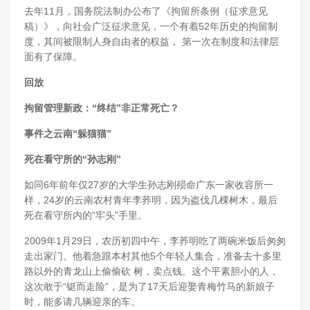
去年11月，国务院法制办公布了《拘留所条例（征求意见
稿）》，向社会广泛征求意见，一个有着52年历史的拘留制
度，其间被限制人身自由者的权益， 第一次在制度和法律层
面有了保障。
回放
拘留管理新政：“终结”非正常死亡？
事件之云南“躲猫猫”
死在看守所的“孙志刚”
如同6年前年仅27岁的大学生孙志刚殒命广东一家收容所一
样，24岁的云南农村青年李荞明，因为盗伐几棵树木，最后
死在看守所内的“牢头”手里。
2009年1月29日，农历初四中午，李荞明吃了两碗米饭后匆匆
走出家门。他着急跟本村其他5个年轻人集合，准备去十多里
路以外的青龙山上偷偷砍 树，卖点钱。这个平素胆小的人，
这次敢于“铤而走险”，是为了17天后迎娶青梅竹马的新娘子
时，能多请几辆迎亲的车。