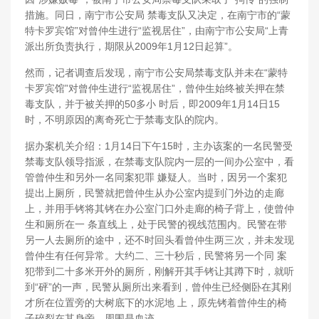
措施。同日，南宁市公安局 禁毒支队又决定，在南宁市的“蒙
特卡罗宾馆”对曾仲生进行“监视居住”，由南宁市公安局“上青
派出所负责执行，期限从2009年1月12日起算”。
然而，记者调查后发现，南宁市公安局禁毒支队并未在“蒙特
卡罗宾馆”对曾仲生进行“监视居住”，曾仲生始终被关押在禁
毒支队，并于被关押的50多小 时后，即2009年1月14日15
时，不明原因的离奇死亡于禁毒支队的院内。
据办案机关介绍：1月14日下午15时，主办该案的一名民警受
禁毒支队领导指派，在禁毒支队院内一层的一间办公室中，看
管曾仲生和另外一名同案犯罪 嫌疑人。当时，因另一个案犯
提出上厕所，民警就把曾仲生从办公室内提到门外边的走廊
上，并用手铐将其铐在办公室门口外走廊的椅子背上，使曾仲
生和厕所在一 条直线上，处于民警的视线范围内。民警在带
另一人去厕所的途中，还不时回头看曾仲生两三次，并未发现
曾仲生有任何异常。大约二、三十秒后，民警将另一个同 案
犯带到二十多米开外的厕所，刚解开其手铐让其蹲下时，就听
到“砰”的一声，民警从厕所出来看到，曾仲生已经侧卧在其刚
才所在位置旁的大树底下的水泥地 上，原先铐着曾仲生的椅
子碎裂在其身旁，周围是血迹。