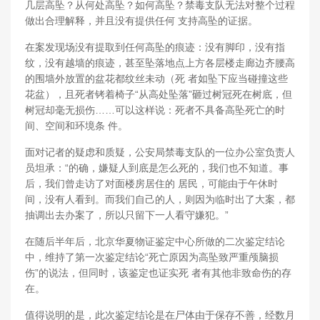
几层高坠？从何处高坠？如何高坠？禁毒支队无法对整个过程
做出合理解释，并且没有提供任何 支持高坠的证据。
在案发现场没有提取到任何高坠的痕迹：没有脚印，没有指
纹，没有越墙的痕迹，甚至坠落地点上方各层楼走廊边齐腰高
的围墙外放置的盆花都纹丝未动（死 者如坠下应当碰撞这些
花盆），且死者铐着椅子“从高处坠落”砸过树冠死在树底，但
树冠却毫无损伤……可以这样说：死者不具备高坠死亡的时
间、空间和环境条 件。
面对记者的疑虑和质疑，公安局禁毒支队的一位办公室负责人
员坦承：“的确，嫌疑人到底是怎么死的，我们也不知道。事
后，我们曾走访了对面楼房居住的 居民，可能由于午休时
间，没有人看到。而我们自己的人，则因为临时出了大案，都
抽调出去办案了，所以只留下一人看守嫌犯。”
在随后半年后，北京华夏物证鉴定中心所做的二次鉴定结论
中，维持了第一次鉴定结论“死亡原因为高坠致严重颅脑损
伤”的说法，但同时，该鉴定也证实死 者有其他非致命伤的存
在。
值得说明的是，此次鉴定结论是在尸体由于保存不善，经数月