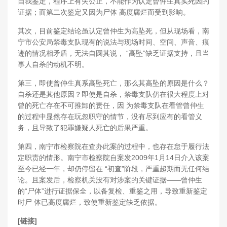
自我鉴定，程序上有失公正，不能作为认定曾仲生真实死因的
证据；而第二次鉴定又因为尸体 高度腐烂而受到影响。
其次，目前鉴定结论虽认定曾仲生为高坠死，但从现场看，南
宁市公安局禁毒支队现有的说法与现场时间、空间、声音、痕
迹的情况相矛盾，无法自圆其说， “高坠”缺乏证据支持，且当
事人自杀的动机不明。
第三，即使曾仲生真系高坠死亡，那么其高坠的原因是什么？
自杀还是其他原因？即使是自杀，禁毒支队仍在很大程度上对
曾的死亡存在不可推卸的责任，因 为禁毒支队在看管曾仲生
的过程中显然存在玩忽职守的情节，没有尽到应有的看管义
务，且导致了犯罪嫌疑人死亡的后果严重。
第四，南宁市检察院在查办此案的过程中，也存在怠于履行法
定职责的情形。南宁市检察院自案发2009年1月14日介入该案
至今已经一年，却仍停留在 “初查”阶段，严重超期而无任何结
论。且案发后，检察机关没有对涉案的关键证据——曾仲生
的“尸体”进行证据保全，以备复检、重鉴之用，导致重新鉴定
时尸 体已高度腐烂，致使重新鉴定缺乏依据。
[链接]