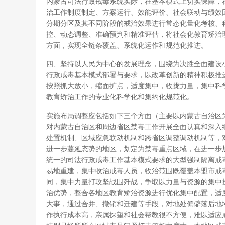
内蒙古司法行政戒毒系统实际，在基本模式上切实保障，
治工作制度制定、方案运行、效能评价、社会联动与绩效
分期分区及其不同阶段的戒治效果进行常态化量化考核、
控、动态调整、准确预判和精准评估，将社会化教育矫治
方面，实现全链条覆盖、系统化运作和规范化推进。
四、坚持以人民为中心的发展理念，围绕为决胜全面建设
行政戒毒基本模式部署与要求，以改革创新的精神积极推
按照抓大放小，缩面扩点，适度集中，收拢力量，集中科
教育矫治工作的专业化科学化和集约化规范化。
实施布局调整应包括如下三个方面（主要以内蒙古自治区
对内蒙古自治区和周边省区禁毒工作开展全面认真和深入
处置机制、区域应急联动机制和跨省区调整调动机制等，
进一步蔓延态势的地区，划定为禁毒重点区域，在进一步
统一的司法行政戒毒工作基本模式要求的大型强制隔离戒毒
易地重建，集中收治戒毒人员，收治范围既覆盖本盟市戒
同，集中力量打攻坚战围歼战，争取以力量与资源的集中
治优势，整合各地区教育矫治资源进行优化集中配置，适
大事，通过合并、撤销和迁建等手段，对地处偏僻落后地
作执行成本高，亲属探望和社会帮教很不方便，难以适应