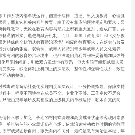
毒工作系统内部单线运行，侧重于法律、道德、出入所教育、心理健
很强，而其它相关内容的教育，由于没有相应的硬性规定和要求，显
所特殊教育，无论在教育内容与形式上都有重大区别，造成广普、共
效畅通的对接、递进与融合机制。而且，我国《教育法》和《义务教
因为特殊的全封闭式教育矫治环境与相应的教育要求，在落实与普及
线分明的两张皮、双轨制。戒毒人员特别青少年戒毒人员文化素养
非常有利的教育矫治环境中，仍然没能因势利导积极妥善地加以弥补
面化局限性问题，引致双方虽然也有联系，但大多限于组织戒毒人员
观受教等，缺乏体制上机制上的深层次、整体性和逻辑性联系，致使
性互动的整体。
对戒毒教育矫治社会化实施制度顶层设计、业务协调指导、保障支持
过程中，程度不同地存在成员不全、专业化不够、工作定位不尽合
，只能由戒毒场所及其相应的上级机关内单线运行、独木而支的问
会情怀不够，加之，长期的封闭式管理和高度戒备状态等客观因素影
足、单打独斗的小农意识仍有市场，依然沿袭劳动教养时期的管教理
，墨守成规固步自封，眼光向内不向外，最终是教育矫治是本经，年