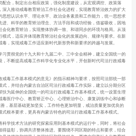
切配合，制定出台相应政策，强化制度建设，从宏观调控、政策落
，深入推动戒毒教育矫治工作社会化进程，实现教育矫治效力的扩大
的思想认识水平、理论水平、政治业务素质和工作能力，统一思想求
先进、科学的教育矫治理念、方法手段和成功经验，借鉴吸收，因地
社会化教育矫治，实现整体协调一致、和谐同步的环境与格局。从顶
行模式，适应并体现教育矫治社会化的发展趋向、规律与要求。在新
戒毒，实现戒毒工作适应新时代新形势和新要求的跨越与发展。
学习贯彻党的十九大和十九届二中、三中全会精神，建立全国统一的
设，不断提高戒毒工作科学化专业化水平，开创新时代司法行政戒毒
政戒毒工作基本模式的意见》的指示精神与要求，按照司法部统一部
模式，并结合内蒙古自治区司法行政戒毒工作实际，建立以分期分区
帮扶为延伸的全国统一的司法行政戒毒工作基本模式，统一设置生理
戒毒医疗中心、教育矫正中心、心理矫治中心、康复训练中心和诊断
完善，基层基础更加坚实，工作特色更加明显，戒治质量更加优良的
模式根本要求，更具有内蒙古特色的司法行政戒毒工作基本模式。
将科学技术方法的研究探索应用到基本模式的运行中，同时，将社会
相得益彰，协调共济整体推进。要围绕不同区期的特点和要求，结合