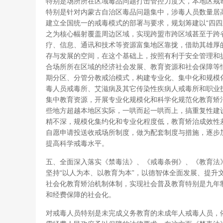
特别是场所所在区域毒品问题打击管控力度大，本地区戒
特别是针对内蒙古自治区毒品问题集中，涉毒人员数量居
建立全国统一的戒毒模式的部署与要求，规划筹建以“四四
之为核心幅射覆盖周边区域，实现跨盟市跨区域甚至于跨
疗、信息、通讯和技术等资源富集地区靠拢，借助其雄厚
存与发展的空间，在这个基础上，按照有利于安全管理和
合场所所在区域的经济社会发展、教育资源和社会保障等
期分区、分管分教戒治模式，构建专业化、集中化和规模
毒人员戒毒所、艾滋病及其它传染性疾病人戒毒所和职业
集中教育资源，开展专业化规模化和科学化规范化教育矫
些地方超越本地区实际，一哄而起一哄而上，搞重复性建
精不深，规模化集约化和专业化程度低，教育矫治成效性
自愿申请投送收戒场所制度，做为配套制度与措施，逐步
提高科学戒毒水平。
五、全面深入落实《禁毒法》、《戒毒条例》、《教育法
坚持“以人为本、以教育为本”，以德智体全面发展、提升
社会化教育矫治机制体制，实现社会普及教育特别是九年
和经费保障的社会化。
对戒毒人员特别是未完成义务教育的未成年人戒毒人员，