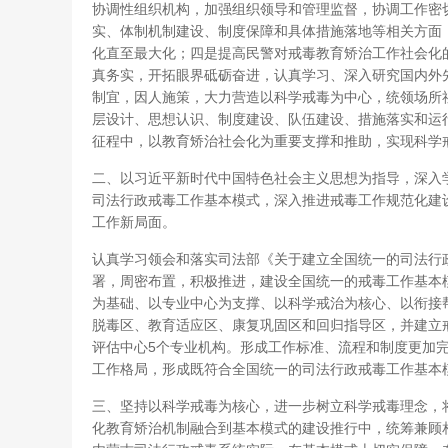
协调性组织机构，加强组织领导和管理监督，协调工作密
实、体制机制建设、制度保障和具体措施落地等相关方面
化直至最大化；四是提高民警对戒毒教育矫治工作社会化
真务实，开拓眼界砥砺奋进，认真学习、深入研究国内外
制宜，因人施策，大力营造以科学戒毒为中心，统领场所
层设计、思想认识、制度建设、队伍建设、措施落实和运
征程中，以教育矫治社会化为重要支撑和推助，实现科学
二、以习近平新时代中国特色社会主义思想为指导，深入
司法行政戒毒工作基本模式，深入推进戒毒工作规范化建
工作新局面。
认真学习领会和落实司法部《关于建立全国统一的司法行
署，周密布置，积极推进，建设全国统一的戒毒工作基本
为基础、以专业中心为支撑、以科学戒治为核心、以衔接
脱毒区、教育适应区、康复巩固区和回归指导区，并建立
评估中心5个专业机构。形成工作标准、流程和制度更加
工作格局，形成既符合全国统一的司法行政戒毒工作基本
三、坚持以科学戒毒为核心，进一步树立科学戒毒理念，
化教育矫治机制融合到基本模式的建设推行中，统筹兼顾