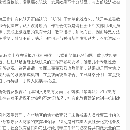
化程度较低，发展层次较浅，发展效果不十分明显，与当前经济社会
治工作社会化缺乏正确认识，认识处于简单化浅表化，缺乏将戒毒教
和恰切摆布，认为教育矫治工作社会化就是请社会上相关部门和人员
等，完成上级规定的教育计划、教育指标，如此而已。因而导致方法
平重复，徘徊不前，缺乏与时俱进与时俱新的发展劲力，不能适应不
一定程度上存在着概念化机械化、形式化简单化的问题，重形式轻效
新。往往只是围绕上级机关的工作部署与要求，确定几个专题性活
到所参观、致词讲话，表面上轰轰烈烈热热闹闹，结果却是雨大地皮
接配套的系统集成机制，在点线面统筹结合、主线脉络分明、重点突
面，有待进一步深入拓展与挖掘。
会化普及教育和九年制义务教育方面，在落实《禁毒法》和《教育
上存在着不适应不对称和不对等情况，社会化教育矫治体制与机制建
府的双重领导，有些地区的地方教育部门未将戒毒人员教育工作纳入
业务指导及人财物的支撑和保障，特别是对戒毒人员社会化文化普及
方面，社会教育部门和司法行政戒毒工作部门还需要共同做大量的工