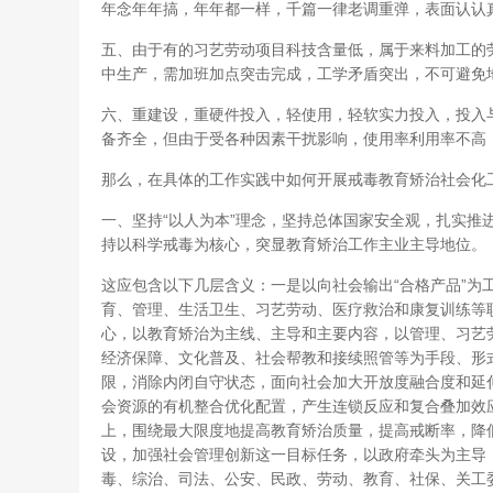
年念年年搞，年年都一样，千篇一律老调重弹，表面认认
五、由于有的习艺劳动项目科技含量低，属于来料加工的
中生产，需加班加点突击完成，工学矛盾突出，不可避免
六、重建设，重硬件投入，轻使用，轻软实力投入，投入
备齐全，但由于受各种因素干扰影响，使用率利用率不高
那么，在具体的工作实践中如何开展戒毒教育矫治社会化
一、坚持“以人为本”理念，坚持总体国家安全观，扎实推
持以科学戒毒为核心，突显教育矫治工作主业主导地位。
这应包含以下几层含义：一是以向社会输出“合格产品”为
育、管理、生活卫生、习艺劳动、医疗救治和康复训练等
心，以教育矫治为主线、主导和主要内容，以管理、习艺
经济保障、文化普及、社会帮教和接续照管等为手段、形
限，消除内闭自守状态，面向社会加大开放度融合度和延
会资源的有机整合优化配置，产生连锁反应和复合叠加效
上，围绕最大限度地提高教育矫治质量，提高戒断率，降
设，加强社会管理创新这一目标任务，以政府牵头为主导
毒、综治、司法、公安、民政、劳动、教育、社保、关工