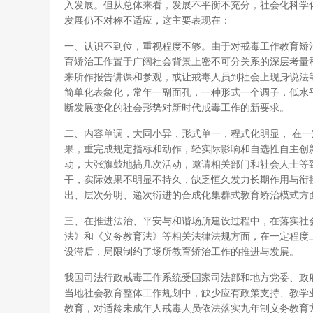
入发展。但从总体来看，发展不平衡不充分，社会化科学
发展仍不对称不适应，这主要表现在：
一、认识不到位，重视程度不够。由于对戒毒工作教育矫
育矫治工作置于广阔社会背景上密不可分关系的深层考量
来所作报告讲课和参观，或让戒毒人员到社会上现身说法
简单化表象化，常年一副面孔，一种形式一个调子，低水
断发展变化的社会形势对新时代戒毒工作的新要求。
二、内容单调，大同小异，形式单一，程式化明显， 在
果，重完成规定指标和动作，轻实际影响和自选性自主创
动，大张旗鼓地搞几次活动，邀请相关部门和社会人士等
干，实际效果不明显不持久，缺乏恒久发力长期作用与衔
出、层次分明、递次衍进的合成化集群式教育矫治模式方
三、在推进法治、平安与和谐场所建设过程中，在落实社
法》和《义务教育法》等相关法律法规方面，在一定程度
设滞后，局限制约了场所教育矫治工作的推进与发展。
我国司法行政戒毒工作系统受国家司法部和地方党委、政
当地社会教育整体工作规划中，缺少应有政策支持、教学
教育，对适龄未成年人戒毒人员依法落实九年制义务教育