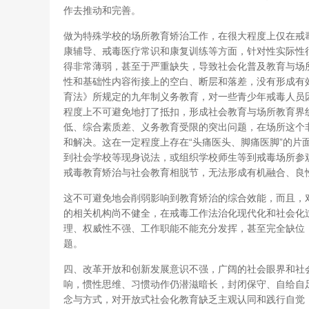
作去推动和完善。
做为特殊学校的场所教育矫治工作，在很大程度上仅在戒
康辅导、戒毒医疗常识和康复训练等方面，针对性实际性
得非常薄弱，甚至于严重缺失，导致社会化普及教育与场
性和基础性内容衔接上的空白、断层和落差，没有形成有
育法》所规定的九年制义务教育，对一些青少年戒毒人员
程度上不可避免地打了抵扣，形成社会教育与场所教育界
低、综合素质差、义务教育受限的突出问题，在场所这个
和解决。这在一定程度上存在“头痛医头、脚痛医脚”的片
到社会学校等现身说法，或组织学校师生等到戒毒场所参
戒毒教育矫治与社会教育相脱节，无法形成有机融合、良
这不可避免地会削弱影响到教育矫治的综合效能，而且，
的相关机构尚不健全，在戒毒工作法治化现代化和社会化
理、权威性不强、工作职能不能充分发挥，甚至完全缺位
题。
四、改革开放和创新发展意识不强，广阔的社会眼界和社
响，惯性思维、习惯动作仍潜滋暗长，封闭保守、自给自
念与方式，对开放式社会化教育缺乏主观认同和践行自觉