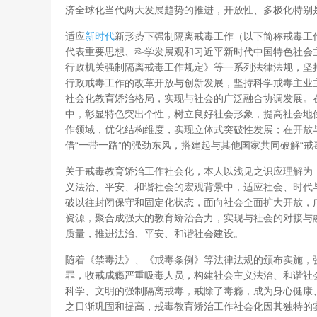
济全球化当代两大发展趋势的推进，开放性、多极化特别
适应
新时代
新形势下强制隔离戒毒工作（以下简称戒毒工
代表重要思想、科学发展观和习近平新时代中国特色社会
行政机关强制隔离戒毒工作规定》等一系列法律法规，坚
行政戒毒工作的改革开放与创新发展，坚持科学戒毒主业
社会化教育矫治格局，实现与社会的广泛融合协调发展。
中，彰显特色突出个性，树立良好社会形象，提高社会地
作领域，优化结构维度，实现立体式突破性发展；在开放
借“一带一路”的强劲东风，搭建起与其他国家共同破解“戒
关于戒毒教育矫治工作社会化，本人以浅见之识应理解为
义法治、平安、和谐社会的宏观背景中，适应社会、时代
破以往封闭保守和固定化状态，面向社会全面扩大开放，
资源，聚合成强大的教育矫治合力，实现与社会的对接与
质量，推进法治、平安、和谐社会建设。
随着《禁毒法》、《戒毒条例》等法律法规的颁布实施，
罪，收戒成瘾严重吸毒人员，构建社会主义法治、和谐社
科学、文明的强制隔离戒毒，戒除了毒瘾，成为身心健康
之日渐巩固和提高，戒毒教育矫治工作社会化因其独特的