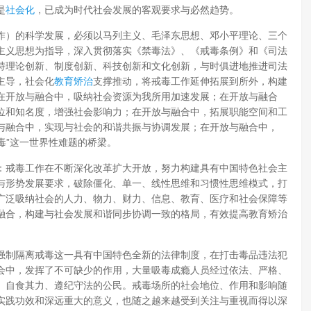
是
社会化
，已成为时代社会发展的客观要求与必然趋势。
作）的科学发展，必须以马列主义、毛泽东思想、邓小平理论、三个
主义思想为指导，深入贯彻落实《禁毒法》、《戒毒条例》和《司法
持理论创新、制度创新、科技创新和文化创新，与时俱进地推进司法
主导，社会化
教育矫治
支撑推动，将戒毒工作延伸拓展到所外，构建
在开放与融合中，吸纳社会资源为我所用加速发展；在开放与融合
位和知名度，增强社会影响力；在开放与融合中，拓展职能空间和工
与融合中，实现与社会的和谐共振与协调发展；在开放与融合中，
毒”这一世界性难题的桥梁。
：戒毒工作在不断深化改革扩大开放，努力构建具有中国特色社会主
与形势发展要求，破除僵化、单一、线性思维和习惯性思维模式，打
广泛吸纳社会的人力、物力、财力、信息、教育、医疗和社会保障等
融合，构建与社会发展和谐同步协调一致的格局，有效提高教育矫治
强制隔离戒毒这一具有中国特色全新的法律制度，在打击毒品违法犯
会中，发挥了不可缺少的作用，大量吸毒成瘾人员经过依法、严格、
、自食其力、遵纪守法的公民。戒毒场所的社会地位、作用和影响随
实践功效和深远重大的意义，也随之越来越受到关注与重视而得以深