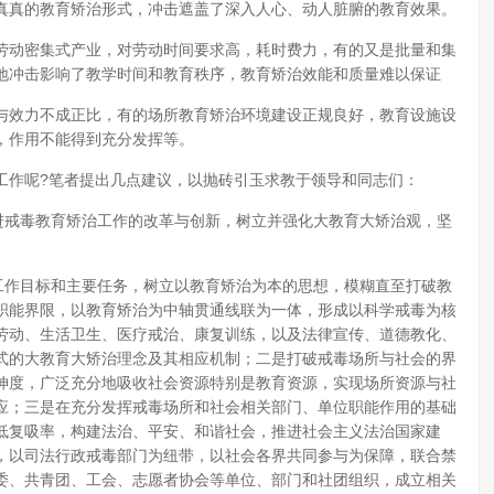
真真的教育矫治形式，冲击遮盖了深入人心、动人脏腑的教育效果。
劳动密集式产业，对劳动时间要求高，耗时费力，有的又是批量和集
地冲击影响了教学时间和教育秩序，教育矫治效能和质量难以保证
与效力不成正比，有的场所教育矫治环境建设正规良好，教育设施设
，作用不能得到充分发挥等。
工作呢?笔者提出几点建议，以抛砖引玉求教于领导和同志们：
进戒毒教育矫治工作的改革与创新，树立并强化大教育大矫治观，坚
工作目标和主要任务，树立以教育矫治为本的思想，模糊直至打破教
职能界限，以教育矫治为中轴贯通线联为一体，形成以科学戒毒为核
劳动、生活卫生、医疗戒治、康复训练，以及法律宣传、道德教化、
式的大教育大矫治理念及其相应机制；二是打破戒毒场所与社会的界
伸度，广泛充分地吸收社会资源特别是教育资源，实现场所资源与社
应；三是在充分发挥戒毒场所和社会相关部门、单位职能作用的基础
低复吸率，构建法治、平安、和谐社会，推进社会主义法治国家建
，以司法行政戒毒部门为纽带，以社会各界共同参与为保障，联合禁
委、共青团、工会、志愿者协会等单位、部门和社团组织，成立相关