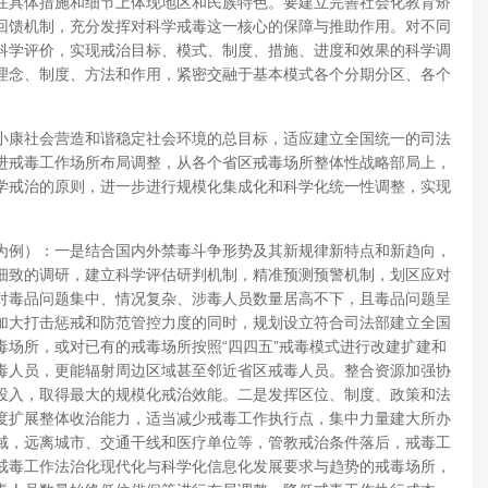
在具体措施和细节上体现地区和民族特色。要建立完善社会化教育矫
回馈机制，充分发挥对科学戒毒这一核心的保障与推助作用。对不同
科学评价，实现戒治目标、模式、制度、措施、进度和效果的科学调
理念、制度、方法和作用，紧密交融于基本模式各个分期分区、各个
小康社会营造和谐稳定社会环境的总目标，适应建立全国统一的司法
进戒毒工作场所布局调整，从各个省区戒毒场所整体性战略部局上，
学戒治的原则，进一步进行规模化集成化和科学化统一性调整，实现
为例）：一是结合国内外禁毒斗争形势及其新规律新特点和新趋向，
细致的调研，建立科学评估研判机制，精准预测预警机制，划区应对
对毒品问题集中、情况复杂、涉毒人员数量居高不下，且毒品问题呈
加大打击惩戒和防范管控力度的同时，规划设立符合司法部建立全国
场所，或对已有的戒毒场所按照“四四五”戒毒模式进行改建扩建和
毒人员，更能辐射周边区域甚至邻近省区戒毒人员。整合资源加强协
投入，取得最大的规模化戒治效能。二是发挥区位、制度、政策和法
度扩展整体收治能力，适当减少戒毒工作执行点，集中力量建大所办
域，远离城市、交通干线和医疗单位等，管教戒治条件落后，戒毒工
戒毒工作法治化现代化与科学化信息化发展要求与趋势的戒毒场所，