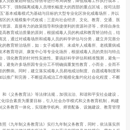
毒人员数量始终低位俳佪等进行布局调整，降低戒毒工作执行成本，
高不下、强制隔离戒毒人员增长幅度大的西部的重点区域，按司法部
五”基本戒毒模式为基础与目标的大型专业化区块化戒毒场所，并以
省区的大规模集中式收戒；三是向社会经济、文化、教育、交通、医
的资源、直接有力的政策指导和快捷便利的资源补济等，求得自身生
提高教育戒治质量的原则，根据戒毒人员的构成和教育矫治特点，结
情况，通过对戒毒场所和戒毒人员的科学评估与分类，建立并完善分
化的教育矫治场所，如：女子戒毒所、未成年人戒毒所、老残重病戒
技术教育培训、康复中心等专业化场所，根据戒毒人员的类别与特点
治，强化教育的针对性实效性。要搞好科学评估和精准预测，避免一
设，避免许多场所因专业分工不明确搞重复性教育，小而全，全而不
差的弊病。同时，建立落实戒毒人员易地戒治制度、自愿戒毒制度和
加以推广和完善，不断提高戒治工作规模化集约化社会化程度，不断
》和《义务教育法》等法律法规，加强法治、和谐和平安社会建设，
文化综合素质为重要目标，引入社会办学模式和义务教育机制，构建
制义务教育一体化，实现教学机构、师资配备、设施建设、教育管理
依照《九年制义务教育法》实行九年制义务教育，同时，依法落实所