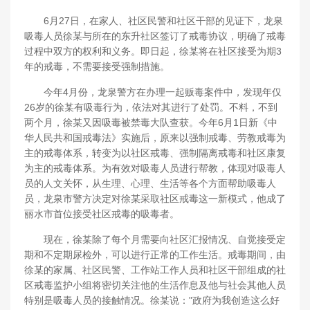
6月27日，在家人、社区民警和社区干部的见证下，龙泉
吸毒人员徐某与所在的东升社区签订了戒毒协议，明确了戒毒
过程中双方的权利和义务。即日起，徐某将在社区接受为期3
年的戒毒，不需要接受强制措施。
今年4月份，龙泉警方在办理一起贩毒案件中，发现年仅
26岁的徐某有吸毒行为，依法对其进行了处罚。不料，不到
两个月，徐某又因吸毒被禁毒大队查获。今年6月1日新《中
华人民共和国戒毒法》实施后，原来以强制戒毒、劳教戒毒为
主的戒毒体系，转变为以社区戒毒、强制隔离戒毒和社区康复
为主的戒毒体系。为有效对吸毒人员进行帮教，体现对吸毒人
员的人文关怀，从生理、心理、生活等各个方面帮助吸毒人
员，龙泉市警方决定对徐某采取社区戒毒这一新模式，他成了
丽水市首位接受社区戒毒的吸毒者。
现在，徐某除了每个月需要向社区汇报情况、自觉接受定
期和不定期尿检外，可以进行正常的工作生活。戒毒期间，由
徐某的家属、社区民警、工作站工作人员和社区干部组成的社
区戒毒监护小组将密切关注他的生活作息及他与社会其他人员
特别是吸毒人员的接触情况。徐某说："政府为我创造这么好