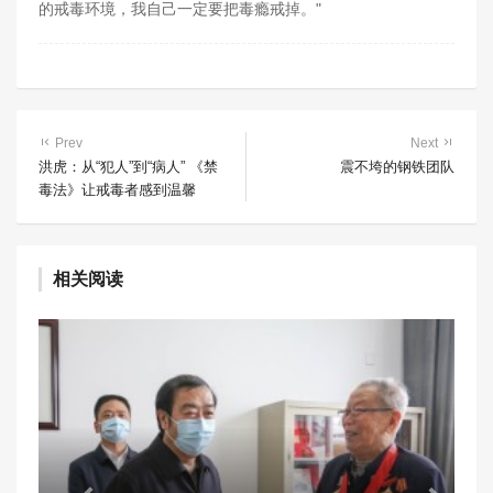
的戒毒环境，我自己一定要把毒瘾戒掉。"
Prev
Next
洪虎：从“犯人”到“病人” 《禁
震不垮的钢铁团队
毒法》让戒毒者感到温馨
相关阅读