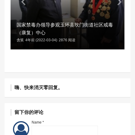
国家禁毒办领导参观玉环县坎门街道社区戒毒
（康复）中心
含笑
4年前 (2022-03-04)
2876 阅读
嗨、快来消灭零回复。
留下你的评论
Name *