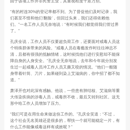
由于该项工作并非民警主业，其重视程度千差万别。
“有的村连30%的登记率都不到。为了督促他们及时记录，我
们甚至不惜和他们‘翻脸’，但回过头来，我们还得依赖他
们。”一名工作人员无奈地说：“有时候我们都觉得我们管过界
了。”
孔庆全说，工作人员不仅要超负荷工作，还要面对戒毒人员这
个特殊群体带来的风险。“戒毒人员在毒瘾发作时往往神志不
清，且都有很强的抵触情绪，这时候找他们进行安慰却不能保
障自身的人身安全。”孔庆全无奈地说，去年和今年就分别发
生过一起戒毒人员冲工作人员又撕又咬的情况。“他们一般随
身带着针筒、刀片，如果碰到染上艾滋病的，你中招了都不知
道。”
萧泽开也对此深有感触。他说，一些患有肺结核、艾滋病等重
大传染疾病的涉毒人员，戒毒所不收，最后又转到社区。这无
形中给工作人员增加了压力。
“我们可是在用生命来做这份工作的。”孔庆全笑道：“不过，
这个社会无名英雄还是很多的，帮扶一个就可能稳定一片，有
什么工作能像戒毒这样有成效呢？”