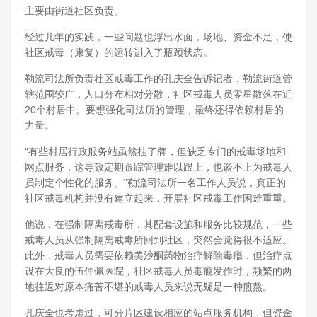
主要由街道社区负责。
经过几年的实践，一些问题也浮出水面，场地、资金不足，使
社区戒毒（康复）的运转进入了瓶颈状态。
勒流司法所负责社区戒毒工作的孔庆全告诉记者，勒流街道管
辖范围较广，人口分布相对分散，社区戒毒人员零星散落在近
20个村居中。要想强化司法所的管理，最终还得依赖村居的
力量。
“有些村居行政服务站虽然挂了牌，但缺乏专门的戒毒场地和
网点服务，这导致定期跟踪管理难以跟上，也谈不上为戒毒人
员制定个性化的服务。”勒流司法所一名工作人员说，真正的
社区戒毒机构并没有建立起来，开展社区戒毒工作困难重重。
他说，在强制隔离戒毒所，其配套设施和服务比较规范，一些
戒毒人员从强制隔离戒毒所回到社区，突然会觉得很不适应。
此外，戒毒人员需要依赖美沙酮药物治疗解除毒瘾，但治疗点
设在大良的伍仲佩医院，社区戒毒人员毒瘾发作时，频繁的两
地往返对原本痛苦不堪的戒毒人员来说无疑是一种煎熬。
孔庆全也考虑过，可分片区建设相应的站点服务机构，但资金