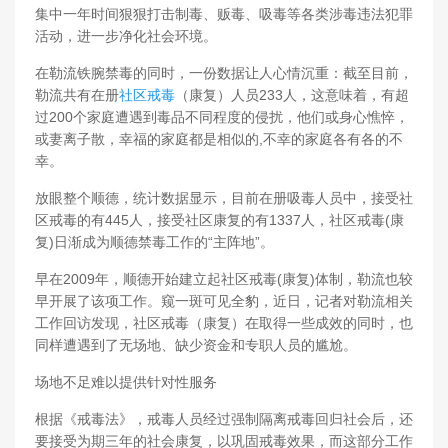
集中一年时间狠狠打击制毒、贩毒、吸毒等各类涉毒违法犯罪
活动，进一步净化社会环境。
在勒流铁腕禁毒的同时，一份数据让人心情沉重：截至目前，
勒流共有在册
社区戒毒
（康复）人员233人，这意味着，有超
过200个家庭遭遇到毒品不同程度的侵扰，他们或身心憔悴，
或妻离子散，幸福的家庭都是相似的,不幸的家庭各有各的不
幸。
放眼整个顺德，统计数据显示，目前在册吸毒人员中，接受社
区戒毒的有445人，接受社区康复的有1337人，社区戒毒(康
复)日渐成为顺德禁毒工作的“主阵地”。
早在2009年，顺德开始建立起社区戒毒(康复)体制，勒流也较
早开展了该项工作。窥一斑可见全豹，近日，记者对勒流相关
工作回访发现，社区戒毒（康复）在取得一些成效的同时，也
同样遭遇到了无场地、缺少资金和专职人员的尴尬。
场地不足难以提供针对性服务
根据《戒毒法》，戒毒人员经过强制隔离戒毒回归社会后，还
要接受为期三年的社会康复，以巩固戒毒效果，而这部分工作