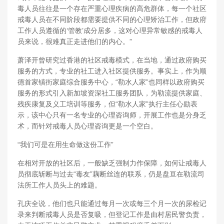
毒人员往往是一个存在严重心理疾病的高危群体，每一个社区
戒毒人员在不同阶段都需要提供不同的心理矫治工作，但政府
工作人员遵循的‘管教’成分居多，这对心理异常敏感的戒毒人
员来说，很难真正走进他们的内心。”
萧泽开曾研究过香港的社区戒毒模式，在当地，通过政府购买
服务的方式，专业的社工进入社区提供服务。事实上，作为顺
德首家镇街家庭综合服务中心，“勒水人家”也同样以政府购买
服务的形式引入新加坡资深社工服务团队，为勒流提供家庭、
残疾康复及义工培训等服务，但“勒水人家”执行主任心励表
示，该中心只有一名专业的心理咨询师，开展工作也是分身乏
术，而针对戒毒人员心理咨询更是一个空白。
“我们可是在用生命做这份工作”
在相对开放的社区后，一般缺乏强制力作保障，如何让戒毒人
员彻底斩断与过去“毒友”藕断丝连的联系，仍是盘亘在勒流司
法所工作人员头上的难题。
孔庆全说，他们也只能通过每月一次或每三个月一次的尿检记
录来判断戒毒人员是否复吸，但登记工作是由村居民警负责，