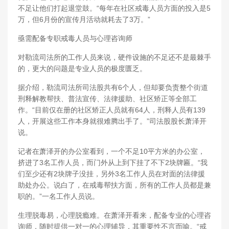
不足让他们打起退堂鼓。“每年在社区戒毒人员方面的投入是5
万，但6月份的宣传月活动就耗去了3万。”
亟需配备专职戒毒人员与心理咨询师
对勒流司法所的工作人员来说，硬件设施的不足还不是最棘手
的，更大的问题是专业人员的极度匮乏。
据介绍，勒流司法所司法股共有6个人，但却要负责整个街道
刑释解教帮扶、普法宣传、法律援助、社区矫正等全部工
作。“目前仅在册的社区矫正人员就有64人，刑释人员有139
人，开展这些工作本身就很难腾出手了。”司法股股长萧泽开
说。
记者在萧泽开的办公室看到，一个不足10平方米的办公室，
挤进了3名工作人员，而门外从上到下挂了不下2块牌匾。“我
们至少还有2块牌子没挂，另外3名工作人员在对面的法律援
助处办公。说白了，在戒毒帮扶方面，所有的工作人员都是兼
职的。”一名工作人员说。
生理脱毒易，心理脱瘾难。在萧泽开看来，配备专业的心理咨
询师，随时提供一对一的心理辅导，其重要性不言而喻。“戒