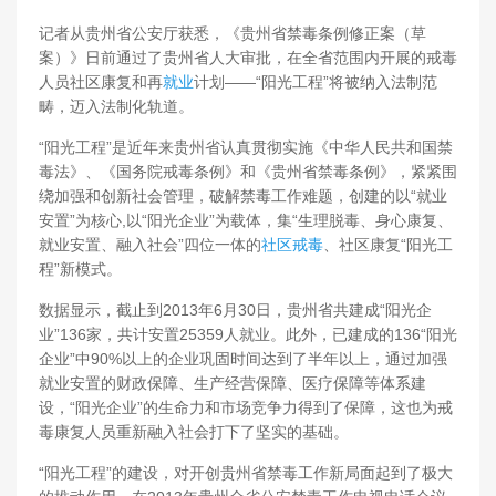
记者从贵州省公安厅获悉，《贵州省禁毒条例修正案（草
案）》日前通过了贵州省人大审批，在全省范围内开展的戒毒
人员社区康复和再
就业
计划——“阳光工程”将被纳入法制范
畴，迈入法制化轨道。
“阳光工程”是近年来贵州省认真贯彻实施《中华人民共和国禁
毒法》、《国务院戒毒条例》和《贵州省禁毒条例》，紧紧围
绕加强和创新社会管理，破解禁毒工作难题，创建的以“就业
安置”为核心,以“阳光企业”为载体，集“生理脱毒、身心康复、
就业安置、融入社会”四位一体的
社区戒毒
、社区康复“阳光工
程”新模式。
数据显示，截止到2013年6月30日，贵州省共建成“阳光企
业”136家，共计安置25359人就业。此外，已建成的136“阳光
企业”中90%以上的企业巩固时间达到了半年以上，通过加强
就业安置的财政保障、生产经营保障、医疗保障等体系建
设，“阳光企业”的生命力和市场竞争力得到了保障，这也为戒
毒康复人员重新融入社会打下了坚实的基础。
“阳光工程”的建设，对开创贵州省禁毒工作新局面起到了极大