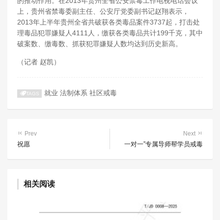
的推动作用。在2013年贵州全省公安禁毒工作电视电话会议
上，贵州省禁毒委副主任、公安厅党委副书记赵翔表示，
2013年上半年贵州全省共破获各类毒品案件3737起，打击处
理毒品犯罪嫌疑人4111人，缴获各类毒品共计199千克，其中
破案数、缴毒数、抓获犯罪嫌疑人数均达到历史新高。
（记者 赵凯）
就业
法制体系
社区戒毒
TAGS
Prev
Next
祝愿
一对一”专属导师帮学员戒毒
相关阅读