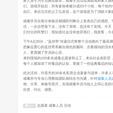
家人亲手为学员摘去眼罩，戒毒学员泪流满面地和家人拥
们。游戏开始后，所有参加者被分成20个小组，每个组
自己。来自北京的义工弘岩说，这个游戏是为了消除大家
戒毒学员在每次体验后都踊跃到舞台上发表自己的感想。
活，一步步堕落下去，没有了亲情，也没有了友情。今天
们付出的民警们，我知道社会没有放弃我们，我发誓，今
下午4点30分，“蓝丝带”传递仪式将整个活动推向了最
把象征爱心的蓝丝带系戴在彼此的腕间，含着感动的泪水
人，更震撼了学员的心灵。
来到现场的100多名戒毒志愿者和义工，来自社会各阶层
每个人都加深了对毒品的认知，掌握了一些远离毒品的知
此次活动，许昌市的30余名私营企业家参与进来，许多人
戒毒所与专业心理教练团队相结合与沟通，针对
戒毒人员
抱、分享、体验等形式，实现戒毒学员与他人之间心灵的
欣赏、付出、感恩。
志愿者
戒毒人员
活动
TAGS