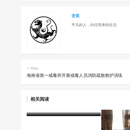
含笑
平凡的人，向往简单的生活
Prev
海南省第一戒毒所开展戒毒人员消防疏散救护演练
相关阅读
“给他们一个重来的机会”
含笑
4年前 (2022-06-23)
2047 阅读