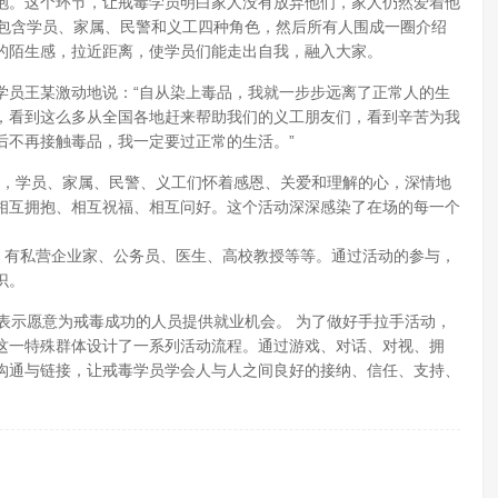
抱。这个环节，让戒毒学员明白家人没有放弃他们，家人仍然爱着他
内包含学员、家属、民警和义工四种角色，然后所有人围成一圈介绍
的陌生感，拉近距离，使学员们能走出自我，融入大家。
学员王某激动地说：“自从染上毒品，我就一步步远离了正常人的生
，看到这么多从全国各地赶来帮助我们的义工朋友们，看到辛苦为我
后不再接触毒品，我一定要过正常的生活。”
高潮，学员、家属、民警、义工们怀着感恩、关爱和理解的心，深情地
相互拥抱、相互祝福、相互问好。这个活动深深感染了在场的每一个
，有私营企业家、公务员、医生、高校教授等等。通过活动的参与，
识。
表示愿意为戒毒成功的人员提供就业机会。 为了做好手拉手活动，
这一特殊群体设计了一系列活动流程。通过游戏、对话、对视、拥
沟通与链接，让戒毒学员学会人与人之间良好的接纳、信任、支持、