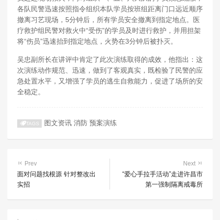
各队民警迅速按照指令组织本队学员按班组距离门口远近顺序
撤离习艺现场，5分钟后，所有学员安全撤离到指定地点。医
疗救护组民警对救火中“受伤”的学员及时进行救护，并用担架
将“伤员”迅速抬到指定地点，火势在3分钟后被扑灭。
吴忠副所长在讲评中肯定了此次演练取得的成效，他指出：这
次演练动作规范、迅速，做到了客观真实，既检验了民警的应
急处置水平，又增强了学员的逃生自救能力，促进了场所的安
全稳定。
图文资讯
消防
预案演练
TAGS
Prev
Next
面对问题找根源 针对整改出
“爱心手拉手活动”走进许昌市
实招
第一强制隔离戒毒所