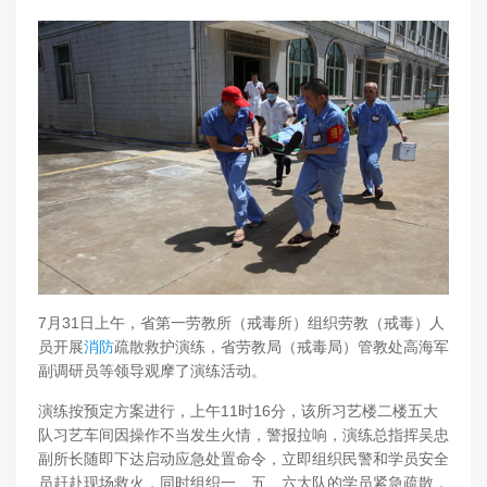
7月31日上午，省第一劳教所（戒毒所）组织劳教（戒毒）人
员开展
消防
疏散救护演练，省劳教局（戒毒局）管教处高海军
副调研员等领导观摩了演练活动。
演练按预定方案进行，上午11时16分，该所习艺楼二楼五大
队习艺车间因操作不当发生火情，警报拉响，演练总指挥吴忠
副所长随即下达启动应急处置命令，立即组织民警和学员安全
员赶赴现场救火，同时组织一、五、六大队的学员紧急疏散，