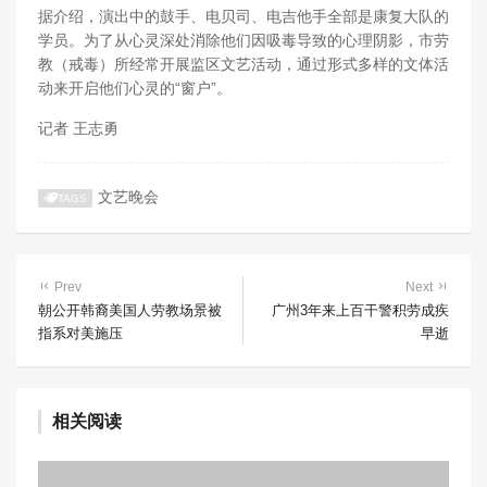
据介绍，演出中的鼓手、电贝司、电吉他手全部是康复大队的
学员。为了从心灵深处消除他们因吸毒导致的心理阴影，市劳
教（戒毒）所经常开展监区文艺活动，通过形式多样的文体活
动来开启他们心灵的“窗户”。
记者 王志勇
文艺晚会
TAGS
Prev
Next
朝公开韩裔美国人劳教场景被
广州3年来上百干警积劳成疾
指系对美施压
早逝
相关阅读