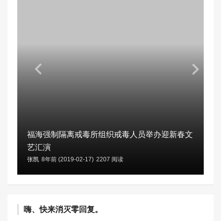
福海强制隔离戒毒所组织戒毒人员举办迎新春文
艺汇演
张凯
8年前 (2019-02-17)
2207 阅读
嗨、快来消灭零回复。