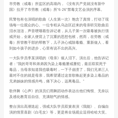
市劳教（戒毒）所监区的高墙内，《没有共产党就没有新中
国》拉开了市劳教（戒毒）所“6·26”禁毒文艺会演的序幕。
民警包有仓演唱的歌曲《人生第一次》饱含了真情，打动了现
场每一位观众的心。一位专程从乌达区赶来的母亲听完歌曲后
泪水涟涟，声音哽咽着告诉记者，从儿子第一次吸毒被执行强
戒开始，全家人便背上了沉重的思想包袱，然而，在劳教（戒
毒）所管教干部的帮教下，儿子决心戒除毒瘾、重新做人，看
到如今孩子的进步，心里有说不出的高兴。
一大队学员李某演唱的《母亲》催人泪下。演出后，他告诉记
者：“我的哥哥和弟弟因为染上毒瘾屡戒屡犯，最后双双死于
毒品，当母亲知道我也吸毒时，一下子崩溃了，我们兄弟三人
最对不住的就是母亲，我希望通过这首歌唤起更多染上毒品的
兄弟姊妹的情感共鸣，痛下决心，远离毒品。”
歌伴舞《心声》的演员们用舞蹈动作表达出他们悔恨、无奈以
及感化教育后自信、充满朝气的情感。
整台演出高潮迭起，强戒大队学员双簧表演《我能》、自编自
演的情景喜剧《白毛女》等，更是将全场观众逗得哈哈大笑。