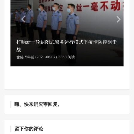
打响新一轮封闭式警务运行模式下疫情防控阻击
战
含笑
5年前 (2021-08-07)
3368 阅读
嗨、快来消灭零回复。
留下你的评论