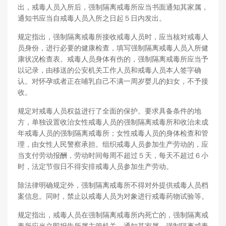
出，戒毒人员入所后，强制隔离戒毒所应当书面通知其家属，
通知书应当自戒毒人员入所之日起５日内发出。
规定指出，强制隔离戒毒所接收戒毒人员时，应当核对戒毒人
员身份，进行必要的健康检查，填写强制隔离戒毒人员入所健
康状况检查表。戒毒人员身体有伤的，强制隔离戒毒所应当予
以记录，由移送的公安机关工作人员和戒毒人员本人签字确
认。对怀孕或者正在哺乳自己不满一周岁婴儿的妇女，不予接
收。
规定对戒毒人员权益进行了全面的保护。要求具备条件的地
方，单独设置收治女性戒毒人员的强制隔离戒毒所和收治未成
年戒毒人员的强制隔离戒毒所；女性戒毒人员的身体检查和管
理，由女性人民警察承担。组织戒毒人员参加生产劳动的，应
当支付劳动报酬，劳动时间每周不超过５天，每天不超过６小
时，法定节假日不得安排戒毒人员参加生产劳动。
除法律明确规定外，强制隔离戒毒所不得对外提供戒毒人员档
案信息。同时，禁止以戒毒人员为对象进行戒毒药物试验等。
规定指出，戒毒人员在强制隔离戒毒所内死亡的，强制隔离戒