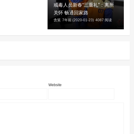
戒毒人员新春“三重礼”：离所
关怀 畅通回家路
含笑
7年前 (2020-01-23)
4087 阅读
含
Website