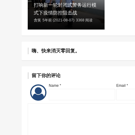
打响新一轮封闭式警务运行模
式下疫情防控阻击战
含笑
5年前 (2021-08-07)
3368 阅读
嗨、快来消灭零回复。
留下你的评论
Name *
Email *