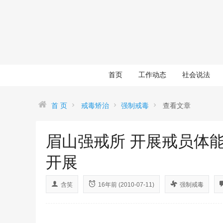
首页
工作动态
社会说法
首 页
戒毒矫治
强制戒毒
查看文章
眉山强戒所 开展戒员体
开展
含笑
16年前 (2010-07-11)
强制戒毒