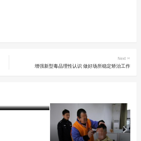
Next
增强新型毒品理性认识 做好场所稳定矫治工作
艾滋病戒毒人员分类
救助”
20-12-04)
2798 阅读