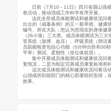
日前（
7
月
10
－
11
日）四川省眉山强
卷活动，推动强戒工作科学有序开展。
这此全所戒员体能测试和健康状况问
出台的《戒毒条例》的又一新举措。健康
编号、所在大队；您认为您现在的身体健
（
26
小项）三大类。戒员
体能测试为三大
管系统（脉搏、血压）、呼吸系统（肺活
员肌能检查包括心功能（
5
分钟台阶和
30
秒
平举）测试、柔韧性（坐位体前屈）。
集中开展戒员体能测试和健康状况问
复情况，二是为制定完善戒员康复标准和
这次戒员体能测试和健康状况问卷活
山强戒所职能部门的精心部署组织安排，
效果。