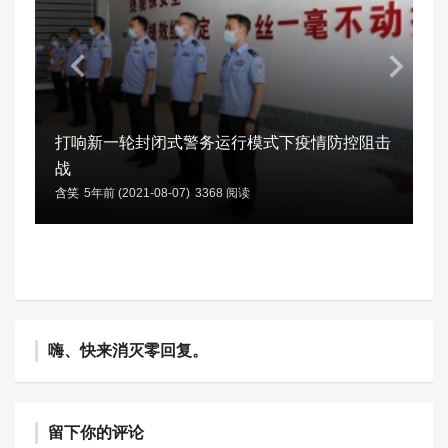
打响新一轮封闭式警务运行模式下疫情防控阻击
战
含笑
5年前 (2021-08-07)
3368 阅读
嗨、快来消灭零回复。
留下你的评论