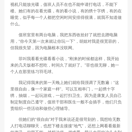
视机只能放光碟，值班人员不在也不能申请打电话，不能下
楼。她们有的在看光碟，有的看小说，有的绣十字绣，有的在
睡觉，似乎每一个人都把空闲时间安排得很满，就我不知道做
什么。
值班室里有两台电脑，我把东西收拾好了就想去蹭电脑
用，“你今天第一次来就让你玩一下”，胡姐对我是很宽容的，
但我很失望，因为电脑根本没联网。
菲叫我看看光碟看看小说，“刚来的时候都这样，我开始
来的几天饭都不想吃，时间久了就好了。”菲也很无聊，她一
个人在那里练习羽毛球。
我记得我来的第一天晚上她们就给我强调了无数遍：“这
里很自由，像一个家庭一样”。可以互相串门，一起绣十字
绣，抽烟，一起玩游戏，一起打扫卫生。因为是康复人员自己
制定制度自己遵守，值班干部和医生一般不会插手，他们只负
责组织一些活动和做些心理辅导。
但她们的“很自由”对于我来说还是很苛刻的，我想给无数
人打电话聊聊天，也想下楼去接接“地气”，还想上网看看最新