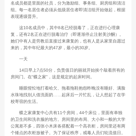
名成员都是里面的社员，分为激励组、事务组、厨房组和清洁
组。每一名居住者必须从低级居住者即清洁组开始做起，根据
表现逐级晋升。
这10名成员中，其中8名已经脱毒了，正在进行心理康
复，还有2名正在进行脱毒治疗（即逐渐停止注射美沙酮）。
她们中有人是劳教后直接过来康复的，也有人是从家里自愿过
来的，其中年纪最大的47岁，最小的30岁。
一天
14日早上7点50分，负责值日的丽就开始挨个敲着所有的
房间门。在“蝶之家”，这是规定的起床时间。
睡眼惺忪地打着哈欠、拖着拖鞋抱怨昨晚没有睡好、满脸
水珠地找别人借洗面奶……起床后一片忙乱，让人想起了在学
校寄宿的生活。
蝶之家康复中心共有11个房间，44个床位，里面有单独
的卫生间和洗衣服的地方。房间里的布局、大小和一般的大学
公寓差不多，四张小木床各搭配着一个高衣柜，房间里还有两
个矮点的衣柜放被子。为了保证秩序，戒毒人员们轮流值日。