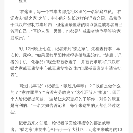
检查
“在这里，每一个戒毒者都是社区里的一名家庭成员。”在
记者去“蝶之家”之前，中心的刘队长这样向记者介绍。虽然位
于武汉市强制戒毒所内，但这里最显著的特点就是戒毒者自己
管理自己，“医护人员、民警，也都是与戒毒者地位平等的‘家
庭成员’。”
9月12日晚上七点，记者来到“蝶之家”。先检查行李，再
安检、尿检。“如果尿检呈阳性就得先做脱毒治疗。”随后，记
者的手机、化妆品和现金都被收走了，并被要求填写“武汉市
蝶之家戒毒康复中心戒毒康复协议”和“自愿戒毒康复申请审批
表”。
“吃过几年‘货’（记者注：吸过几年毒）？”“以前是做什么
的？”“家住哪里？”“有没有劳教史？”这个环节叫“接诊”，四五
个人给记者提问题。“这是让大家更好的了解你，对你的康复
是有利的。”一名大姐告诉记者，每个来这里的人都会经过这
些。
记者后来才知道，给记者做安检和接诊的都是戒毒
者。“蝶之家”康复中心相当于一个大社区，到这里来戒毒的10