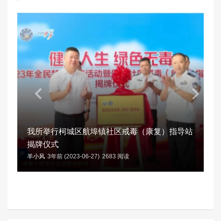
我所举行柯城区航埠镇社区戒毒（康复）指导站
揭牌仪式
羊小风
3年前 (2023-06-27)
2683 阅读