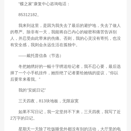
“蝶之家”康复中心咨询电话：
85312182。
我来到这里，是因为我失去了最后的避护地，失去了做人
的尊严。除非有一天，我能将自己内心的秘密和痛苦告诉别
人，并忍受由此带来的伤痛。否则，我的心灵没有寄托，也没
有安全感，我则会永远生活在孤独中。
——戴托普信条（节选）
冬把她绣好的一幅十字绣送给记者，我不忍心要，最后选
择了一个小手机挂件，她拒绝了记者要给她钱的提议，“你以
后要常来看我。”
我的“安妮日记”
三天四夜，813块地板，无限寂寞
如果不写日记，我一定坚持不下来，三天四夜，我写了近
2万字的日记。
星期天一天除了吃饭睡觉外都没有别的活动，大厅里的电