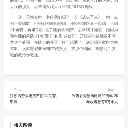
的资讯。但我不能，越想这些，越难受。我从大厅的这头走到
大厅的那头，后来我发现大厅里铺了813块地板。
这一天晚安时，冬给我们唱了一首《从头再来》，她一点
都不会唱歌，但她们都鼓励她唱，还轻轻地跟着一起唱，当唱
到“再苦，再难”我听见了她的哽 咽声。后来我才知道，她因为
和对面的男队“对点”受了“剃头”的处罚，开始的时候她很不满
意这个处罚，在队长的开导下终于想通了，决定唱首歌向大家
道歉。 她唱歌的时候非常的投入，在那个瞬间，我想到了虔
诚的藏传佛教徒。
Prev
Next
江苏省劳教场所严把“六关”防
陕西省劳教局建局20周年 20
甲流
年收容教育8万余人
相关阅读