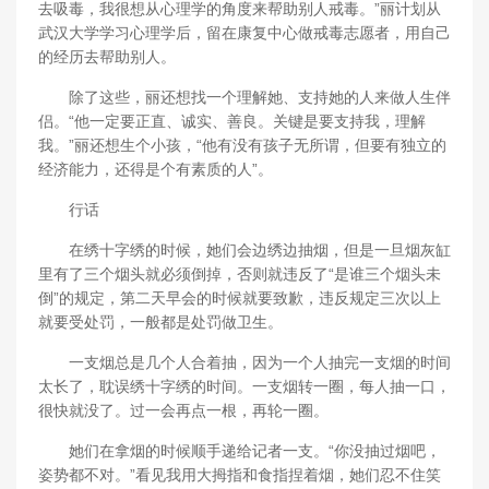
去吸毒，我很想从心理学的角度来帮助别人戒毒。”丽计划从
武汉大学学习心理学后，留在康复中心做戒毒志愿者，用自己
的经历去帮助别人。
除了这些，丽还想找一个理解她、支持她的人来做人生伴
侣。“他一定要正直、诚实、善良。关键是要支持我，理解
我。”丽还想生个小孩，“他有没有孩子无所谓，但要有独立的
经济能力，还得是个有素质的人”。
行话
在绣十字绣的时候，她们会边绣边抽烟，但是一旦烟灰缸
里有了三个烟头就必须倒掉，否则就违反了“是谁三个烟头未
倒”的规定，第二天早会的时候就要致歉，违反规定三次以上
就要受处罚，一般都是处罚做卫生。
一支烟总是几个人合着抽，因为一个人抽完一支烟的时间
太长了，耽误绣十字绣的时间。一支烟转一圈，每人抽一口，
很快就没了。过一会再点一根，再轮一圈。
她们在拿烟的时候顺手递给记者一支。“你没抽过烟吧，
姿势都不对。”看见我用大拇指和食指捏着烟，她们忍不住笑