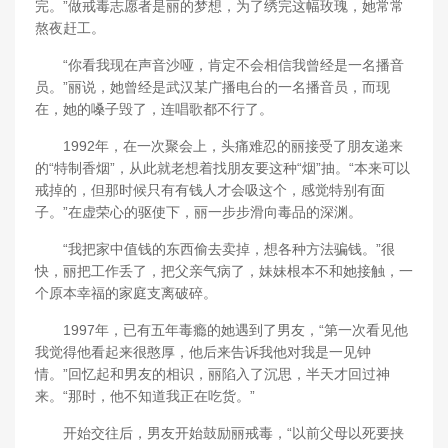
完。”做戒毒志愿者是丽的梦想，为了绣完这幅玫瑰，她常常
熬夜赶工。
“你看我现在声音沙哑，肯定不会相信我曾经是一名播音
员。”丽说，她曾经是武汉某广播电台的一名播音员，而现
在，她的嗓子毁了，连唱歌都不行了。
1992年，在一次聚会上，头痛难忍的丽接受了朋友递来
的“特制香烟”，从此就老想着找朋友要这种“烟”抽。“本来可以
戒掉的，但那时候只有有钱人才会吸这个，感觉特别有面
子。”在虚荣心的驱使下，丽一步步滑向毒品的深渊。
“我把家中值钱的东西偷去卖掉，想各种方法骗钱。”很
快，丽把工作丢了，把父亲气病了，妹妹根本不和她接触，一
个原本幸福的家庭支离破碎。
1997年，已有五年毒瘾的她遇到了男友，“第一次看见他
我觉得他看起来很憨厚，他后来告诉我他对我是一见钟
情。”回忆起和男友的相识，丽陷入了沉思，半天才回过神
来。“那时，他不知道我正在吃货。”
开始交往后，男友开始鼓励丽戒毒，“以前父母以死要挟