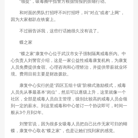
“领捉”，吸毒圈中指警方根据情报的抓铺行动。
和对面的男队打招呼不叫打招呼，叫“对点”或者“上网”，
因为大家都趴在铁窗上。
不过丽告诉我，这些行话她很久没有说了。
蝶之家
“蝶之家”康复中心位于武汉市女子强制隔离戒毒所内。中
心负责人刘警官介绍，这是一家公益性戒毒康复机构，为康复
人员免费提供食宿、心理咨询和心理矫治，并提供带薪就业环
境。费用目前主要是财政拨款。
康复中心实行的是“四区五组十级”阶梯式激励模式，戒毒
人员先从事最基本“岗位”，然后可以逐级上升，这里就像一个
社区，全部是戒毒人员自主管理，级别比较高的戒毒人员会领
到一定的薪水。到这里戒毒和中心签订一个协议即可，时间一
般从3个月到2年。
刘警官说，因为很多女吸毒人员把自己比作无家可归的蝴
蝶，康复中心取名“蝶之家”，也是让她们找到家的感觉。