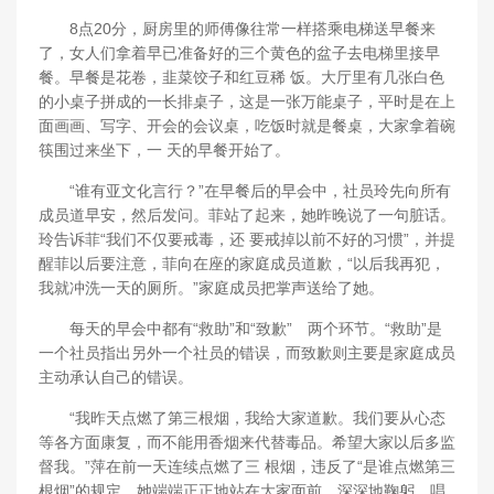
8点20分，厨房里的师傅像往常一样搭乘电梯送早餐来
了，女人们拿着早已准备好的三个黄色的盆子去电梯里接早
餐。早餐是花卷，韭菜饺子和红豆稀 饭。大厅里有几张白色
的小桌子拼成的一长排桌子，这是一张万能桌子，平时是在上
面画画、写字、开会的会议桌，吃饭时就是餐桌，大家拿着碗
筷围过来坐下，一 天的早餐开始了。
“谁有亚文化言行？”在早餐后的早会中，社员玲先向所有
成员道早安，然后发问。菲站了起来，她昨晚说了一句脏话。
玲告诉菲“我们不仅要戒毒，还 要戒掉以前不好的习惯”，并提
醒菲以后要注意，菲向在座的家庭成员道歉，“以后我再犯，
我就冲洗一天的厕所。”家庭成员把掌声送给了她。
每天的早会中都有“救助”和“致歉” 两个环节。“救助”是
一个社员指出另外一个社员的错误，而致歉则主要是家庭成员
主动承认自己的错误。
“我昨天点燃了第三根烟，我给大家道歉。我们要从心态
等各方面康复，而不能用香烟来代替毒品。希望大家以后多监
督我。”萍在前一天连续点燃了三 根烟，违反了“是谁点燃第三
根烟”的规定，她端端正正地站在大家面前，深深地鞠躬，唱