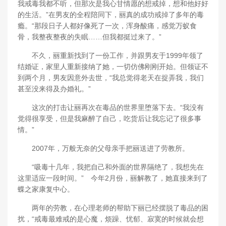
我戒毒我都不听，但那次是我心甘情愿的想戒掉，想和他好好
的生活。”在男友的全程陪同下，丽真的成功戒掉了多年的毒
瘾。“那段日子人都好像死了一次，浑身酸痛，感觉万蚁食
骨，我整夜整夜的失眠……但我都挺过来了。”
不久，丽重新找到了一份工作，并跟男友于1999年领了
结婚证，家里人重新接纳了她，一切仿佛刚刚开始。但领证不
到两个月，男友因意外去世，“我总觉得老天在捉弄我，我们
甚至没来得及办婚礼。”
这次的打击让丽再次在毒品的世界里堕落下去。“我没有
觉得很享受，但是我麻醉了自己，吃货后让我忘记了很多事
情。”
2007年，万般无奈的父母亲手把丽送进了劳教所。
“吸毒十几年，我把自己和外面的世界隔绝了，我想先在
这里适应一段时间。” 今年2月份，丽解教了，她直接来到了
蝶之家康复中心。
两年的劳教，在心理老师的帮助下丽已经摆脱了毒品的困
扰，“戒毒最难戒的是心魔，烦躁、忧郁、寂寞的时候就会想