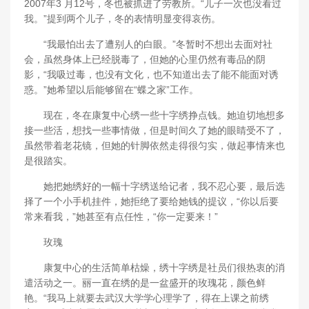
2007年3 月12号，冬也被抓进了劳教所。“儿子一次也没看过
我。”提到两个儿子，冬的表情明显变得哀伤。
“我最怕出去了遭别人的白眼。”冬暂时不想出去面对社
会，虽然身体上已经脱毒了，但她的心里仍然有毒品的阴
影，“我吸过毒，也没有文化，也不知道出去了能不能面对诱
惑。”她希望以后能够留在“蝶之家”工作。
现在，冬在康复中心绣一些十字绣挣点钱。她迫切地想多
接一些活，想找一些事情做，但是时间久了她的眼睛受不了，
虽然带着老花镜，但她的针脚依然走得很匀实，做起事情来也
是很踏实。
她把她绣好的一幅十字绣送给记者，我不忍心要，最后选
择了一个小手机挂件，她拒绝了要给她钱的提议，“你以后要
常来看我，”她甚至有点任性，“你一定要来！”
玫瑰
康复中心的生活简单枯燥，绣十字绣是社员们很热衷的消
遣活动之一。丽一直在绣的是一盆盛开的玫瑰花，颜色鲜
艳。“我马上就要去武汉大学学心理学了，得在上课之前绣