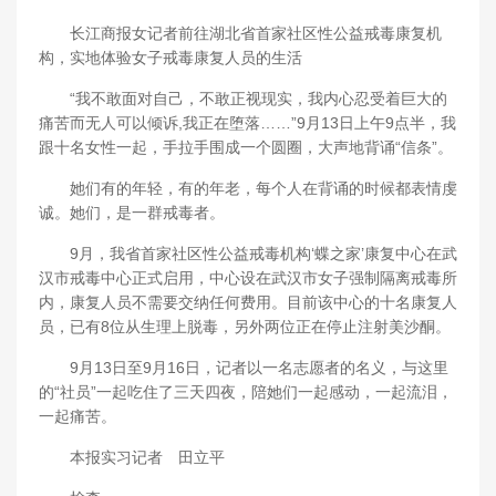
长江商报女记者前往湖北省首家社区性公益戒毒康复机
构，实地体验女子戒毒康复人员的生活
“我不敢面对自己，不敢正视现实，我内心忍受着巨大的
痛苦而无人可以倾诉,我正在堕落……”9月13日上午9点半，我
跟十名女性一起，手拉手围成一个圆圈，大声地背诵“信条”。
她们有的年轻，有的年老，每个人在背诵的时候都表情虔
诚。她们，是一群戒毒者。
9月，我省首家社区性公益戒毒机构‘蝶之家’康复中心在武
汉市戒毒中心正式启用，中心设在武汉市女子强制隔离戒毒所
内，康复人员不需要交纳任何费用。目前该中心的十名康复人
员，已有8位从生理上脱毒，另外两位正在停止注射美沙酮。
9月13日至9月16日，记者以一名志愿者的名义，与这里
的“社员”一起吃住了三天四夜，陪她们一起感动，一起流泪，
一起痛苦。
本报实习记者 田立平