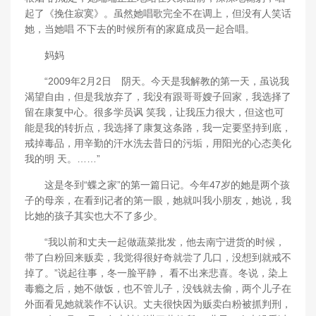
起了《挽住寂寞》。虽然她唱歌完全不在调上，但没有人笑话
她，当她唱 不下去的时候所有的家庭成员一起合唱。
妈妈
“2009年2月2日 阴天。今天是我解教的第一天，虽说我
渴望自由，但是我放弃了，我没有跟哥哥嫂子回家，我选择了
留在康复中心。很多学员讽 笑我，让我压力很大，但这也可
能是我的转折点，我选择了康复这条路，我一定要坚持到底，
戒掉毒品，用辛勤的汗水洗去昔日的污垢，用阳光的心态美化
我的明 天。……”
这是冬到“蝶之家”的第一篇日记。今年47岁的她是两个孩
子的母亲，在看到记者的第一眼，她就叫我小朋友，她说，我
比她的孩子其实也大不了多少。
“我以前和丈夫一起做蔬菜批发，他去南宁进货的时候，
带了白粉回来贩卖，我觉得很好奇就尝了几口，没想到就戒不
掉了。”说起往事，冬一脸平静， 看不出来悲喜。冬说，染上
毒瘾之后，她不做饭，也不管儿子，没钱就去偷，两个儿子在
外面看见她就装作不认识。丈夫很快因为贩卖白粉被抓判刑，