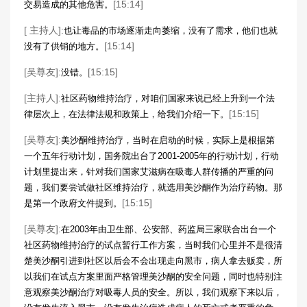
[15:14]
交易造成的其他危害。
[ 主持人]:
也让毒品的市场逐渐走向萎缩，没有了需求，他们也就
[15:14]
没有了供销的地方。
[吴尊友]:
[15:15]
没错。
[主持人]:
社区药物维持治疗，对咱们国家来说已经上升到一个法
[15:15]
律层次上，在法律法规和政策上，给我们介绍一下。
[吴尊友]:
美沙酮维持治疗，当时在启动的时候，实际上是根据第
一个五年行动计划，国务院出台了2001-2005年的行动计划，行动
计划里提出来，针对我们国家艾滋病在吸毒人群传播的严重的问
题，我们要尝试做社区维持治疗，就选用美沙酮作为治疗药物。那
[15:15]
是第一个政府文件提到。
[吴尊友]:
在2003年由卫生部、公安部、药监局三家联合出台一个
社区药物维持治疗的试点暂行工作方案，当时我们心里并不是很清
楚美沙酮引进到社区以后会不会出现走向黑市，病人拿去贩卖，所
以我们在试点方案里面严格管理美沙酮的安全问题，同时也特别注
意观察美沙酮治疗对吸毒人员的安全。所以，我们观察下来以后，