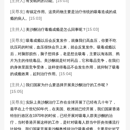
[主持人]:
[15:03]
有安眠药的功能。
[吴尊友]:
有镇定作用。这类药物主要是治疗传统的吸毒造成的成
[15:03]
瘾的病人。
[主持人]:
[15:03]
美沙酮治疗毒瘾成瘾是怎么回事呢？
[吴尊友]:
吸毒成瘾以后会反复发作，就像我们高血压，你要不吃
抗压药的时候，血压很快会升上来，就会反复发作。吸毒成瘾以
后，对脑部损伤，脑子想得多，老是想去吸毒，主要以海洛因、鸦
片为主的传统毒品。美沙酮就是针对药品，它和毒品竞争，在我们
的身体里面竞争受体，这样使得毒品不会发生作用，就抑制了吸毒
[15:04]
的成瘾效果，起到治疗作用。
[主持人]:
我们国家为什么要选择开展美沙酮治疗的工作呢？
[15:05]
[吴尊友]:
实际上美沙酮治疗工作在全球开展了已经有几十年了，
最早在上个世纪60年代，在美国、欧洲就已经开展，我们国家香港
特别行政区在1970年的时候，已经开展对吸毒人群美沙酮的治
疗，当时香港开展这样的工作，是针对吸毒人群当中肝炎传播流行
比较快。我们国家开展美沙酮奥维持治疗吸毒成瘾，主要是针对艾