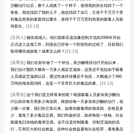
沙酮治疗以后，整个人就换了一个样子，使得我的孙女找回了一个
爸爸，我也找回了我的儿子，他也找回了自己，它使千千万万个受
到毒品危害的家庭得以重生，使得千千万万受到危害的吸毒人员获
[15:13]
得新生。
[主持人]:
确实很感人。咱们国家应该说像您刚才说的2006年开始
正式进入这项工作，到现在已经有一个阶段性的过程了，目前我们
[15:13]
取得哪些成效呢？成果怎么样？
[吴尊友]:
我们在前年做了一个评估，美沙酮维持治疗开始以来，
我们估计预防大概有一万多人感染艾滋病，这里还不包括由于吸毒
人员感染艾滋病以后，通过性途径传播还不包括，大概减少了480
[15:13]
万吨的海洛因消耗，这是一个非常巨大的毒品的量。
[吴尊友]:
这个我们是怎样算来的呢？根据吸毒人员参加美沙酮治
疗以前你每天用多少海洛因，根据你每一天参加美沙酮的治疗，就
少吸一次毒，我们给它算出来。如果你吸毒用的海洛因，价格是多
少，避免了多少毒品交易。我们吃饭的话，政府每投一块钱，社会
能避免21块钱的毒资交易。这不仅是控制吸毒、控制艾滋病的流
行，它有巨大的社会效益。这种社会效益避免社会犯罪，避免毒品