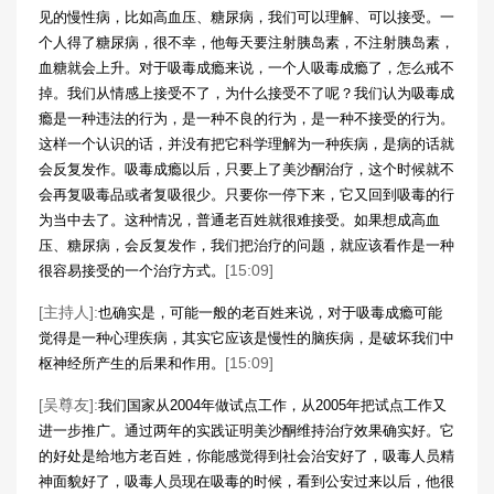
见的慢性病，比如高血压、糖尿病，我们可以理解、可以接受。一
个人得了糖尿病，很不幸，他每天要注射胰岛素，不注射胰岛素，
血糖就会上升。对于吸毒成瘾来说，一个人吸毒成瘾了，怎么戒不
掉。我们从情感上接受不了，为什么接受不了呢？我们认为吸毒成
瘾是一种违法的行为，是一种不良的行为，是一种不接受的行为。
这样一个认识的话，并没有把它科学理解为一种疾病，是病的话就
会反复发作。吸毒成瘾以后，只要上了美沙酮治疗，这个时候就不
会再复吸毒品或者复吸很少。只要你一停下来，它又回到吸毒的行
为当中去了。这种情况，普通老百姓就很难接受。如果想成高血
压、糖尿病，会反复发作，我们把治疗的问题，就应该看作是一种
[15:09]
很容易接受的一个治疗方式。
[主持人]:
也确实是，可能一般的老百姓来说，对于吸毒成瘾可能
觉得是一种心理疾病，其实它应该是慢性的脑疾病，是破坏我们中
[15:09]
枢神经所产生的后果和作用。
[吴尊友]:
我们国家从2004年做试点工作，从2005年把试点工作又
进一步推广。通过两年的实践证明美沙酮维持治疗效果确实好。它
的好处是给地方老百姓，你能感觉得到社会治安好了，吸毒人员精
神面貌好了，吸毒人员现在吸毒的时候，看到公安过来以后，他很