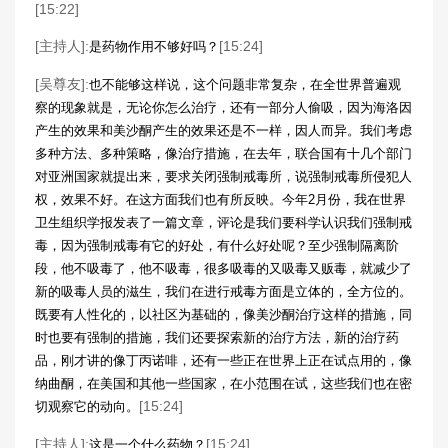
[15:22]
[主持人]:
[15:24]
是药物作用不够好吗？
[吴尊友]:
也不能够这样说，这个问题非常复杂，在全世界普遍观
察的现象就是，无论你怎么治疗，还有一部分人偷吸，因为海洛因
产生的效果和美沙酮产生的效果还是不一样，因人而异。我们考虑
多种方法、多种策略，像治疗措施，在去年，联合国有十几个部门
对亚洲国家就提出来，要求关闭强制戒毒所，说强制戒毒所侵犯人
权，效果不好。在这方面我们也有所反映。今年2月份，我在世界
卫生组织学报发表了一篇文章，评论是我们要科学认识我们强制戒
毒，因为强制戒毒有它的好处，有什么好处呢？至少强制隔离阶
段，他不吸毒了，他不吸毒，很多吸毒的又吸毒又贩毒，就减少了
新的吸毒人员的滋生，我们在进行戒毒方面是立体的，全方位的。
既要有人性化的，以社区为基础的，像美沙酮治疗这样的措施，同
时也要有强制的措施，我们还要探索新的治疗方法，新的治疗药
品，刚才讲的像丁丙诺啡，还有一些正在世界上正在试点用的，像
纳曲酮，在美国和其他一些国家，在小范围在试，这些我们也在密
[15:24]
切观察它的动向。
[主持人]:
[15:24]
这是一个什么药物？