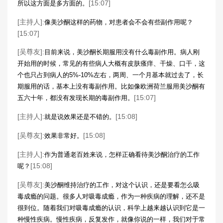
[15:07]
所以这方面是多方面的。
[主持人]:
像美沙酮这样的药物，对患者会不会有些副作用呢？
[15:07]
[吴尊友]:
目前来说，美沙酮长期服用没有什么毒副作用。病人刚
开始用的时候，常见的有些病人大概有皮肤瘙痒、干燥、口干，这
个也只占到病人的5%-10%左右，两周、一个月基本就过去了，长
期服用的话，基本上没有毒副作用。比如像欧洲荷兰服用美沙酮有
[15:07]
五六十年，都没有发现长期的毒副作用。
[主持人]:
[15:08]
就是说效果还是不错的。
[吴尊友]:
[15:08]
效果非常好。
[主持人]:
作为普通老百姓来说，怎样正确看待美沙酮治疗的工作
[15:08]
呢？
[吴尊友]:
美沙酮维持治疗的工作，对这个认识，还是要看怎么吸
毒成瘾的问题。很多人对吸毒成瘾，作为一种疾病的理解，还不是
很到位。随着我们对吸毒成瘾的认识，科学上越来越认识到它是一
种慢性疾病。慢性疾病，反复发作，就像你说的一样，我们对于常