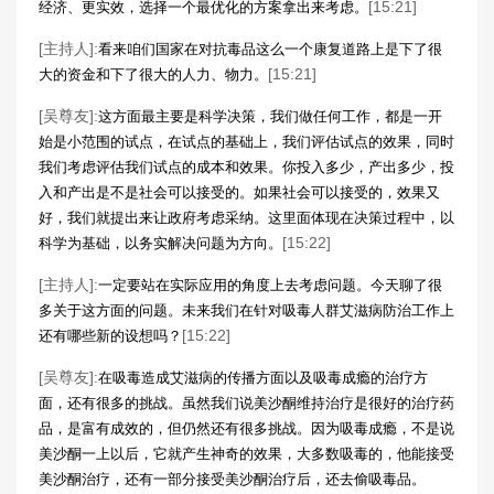
[15:21]
经济、更实效，选择一个最优化的方案拿出来考虑。
[主持人]:
看来咱们国家在对抗毒品这么一个康复道路上是下了很
[15:21]
大的资金和下了很大的人力、物力。
[吴尊友]:
这方面最主要是科学决策，我们做任何工作，都是一开
始是小范围的试点，在试点的基础上，我们评估试点的效果，同时
我们考虑评估我们试点的成本和效果。你投入多少，产出多少，投
入和产出是不是社会可以接受的。如果社会可以接受的，效果又
好，我们就提出来让政府考虑采纳。这里面体现在决策过程中，以
[15:22]
科学为基础，以务实解决问题为方向。
[主持人]:
一定要站在实际应用的角度上去考虑问题。今天聊了很
多关于这方面的问题。未来我们在针对吸毒人群艾滋病防治工作上
[15:22]
还有哪些新的设想吗？
[吴尊友]:
在吸毒造成艾滋病的传播方面以及吸毒成瘾的治疗方
面，还有很多的挑战。虽然我们说美沙酮维持治疗是很好的治疗药
品，是富有成效的，但仍然还有很多挑战。因为吸毒成瘾，不是说
美沙酮一上以后，它就产生神奇的效果，大多数吸毒的，他能接受
美沙酮治疗，还有一部分接受美沙酮治疗后，还去偷吸毒品。