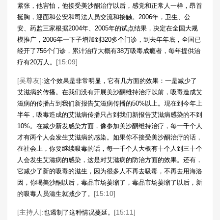
紧张，他害怕，他接受美沙酮治疗以后，感觉和正常人一样，昂首
挺胸，迎面和公安和司法人员交流和接触。2006年，卫生、公
安、药监三家根据2004年、2005年的试点结果，决定在全国大规
模推广，2006年一下子增加到320多个门诊，到去年年底，全国已
经开了756个门诊，累计治疗大概有38万吸毒成瘾者，每年提供治
[15:09]
疗有20万人。
[吴尊友]:
这个效果是非常明显，它有几方面的效果：一是减少了
艾滋病的传播。在我们没有开展美沙酮维持治疗以前，吸毒造成艾
滋病的传播占到我们新报告艾滋病传播的50%以上。现在到今年上
半年，吸毒造成的艾滋病传播只占到我们新报告艾滋病感染的不到
10%。在减少新发感染方面，像参加美沙酮维持治疗，每一千个人
才有两个人会发生艾滋病的感染。如果你不接受美沙酮治疗的话，
在社会上，你要继续吸毒的话，每一千个人大概有十个人到三十个
人会发生艾滋病的感染，这是对艾滋病的防治方面的效果。还有，
它减少了新的吸毒的滋生，因为很多人不再去吸毒，不再去用海洛
因，你喝美沙酮以后，毒品市场萎缩了，毒品市场萎缩了以后，新
[15:10]
的吸毒人员滋生就减少了。
[主持人]:
[15:11]
也遏制了这种情况蔓延。