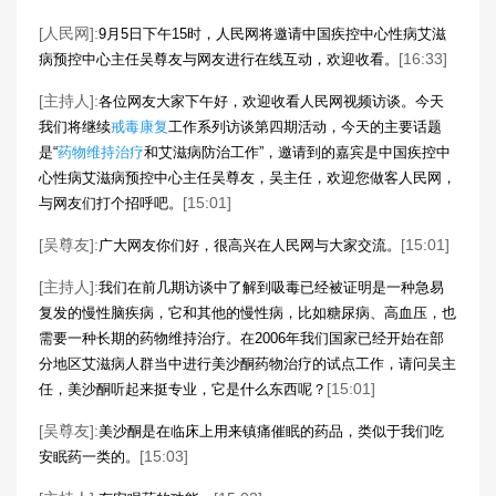
[人民网]:
9月5日下午15时，人民网将邀请中国疾控中心性病艾滋
[16:33]
病预控中心主任吴尊友与网友进行在线互动，欢迎收看。
[主持人]:
各位网友大家下午好，欢迎收看人民网视频访谈。今天
我们将继续
戒毒康复
工作系列访谈第四期活动，今天的主要话题
是“
药物维持治疗
和艾滋病防治工作”，邀请到的嘉宾是中国疾控中
心性病艾滋病预控中心主任吴尊友，吴主任，欢迎您做客人民网，
[15:01]
与网友们打个招呼吧。
[吴尊友]:
[15:01]
广大网友你们好，很高兴在人民网与大家交流。
[主持人]:
我们在前几期访谈中了解到吸毒已经被证明是一种急易
复发的慢性脑疾病，它和其他的慢性病，比如糖尿病、高血压，也
需要一种长期的药物维持治疗。在2006年我们国家已经开始在部
分地区艾滋病人群当中进行美沙酮药物治疗的试点工作，请问吴主
[15:01]
任，美沙酮听起来挺专业，它是什么东西呢？
[吴尊友]:
美沙酮是在临床上用来镇痛催眠的药品，类似于我们吃
[15:03]
安眠药一类的。