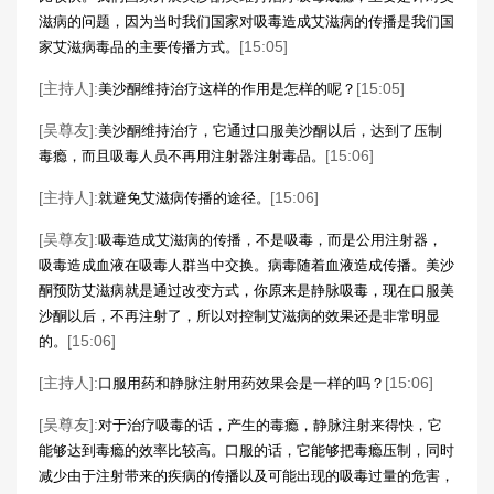
滋病的问题，因为当时我们国家对吸毒造成艾滋病的传播是我们国
[15:05]
家艾滋病毒品的主要传播方式。
[主持人]:
[15:05]
美沙酮维持治疗这样的作用是怎样的呢？
[吴尊友]:
美沙酮维持治疗，它通过口服美沙酮以后，达到了压制
[15:06]
毒瘾，而且吸毒人员不再用注射器注射毒品。
[主持人]:
[15:06]
就避免艾滋病传播的途径。
[吴尊友]:
吸毒造成艾滋病的传播，不是吸毒，而是公用注射器，
吸毒造成血液在吸毒人群当中交换。病毒随着血液造成传播。美沙
酮预防艾滋病就是通过改变方式，你原来是静脉吸毒，现在口服美
沙酮以后，不再注射了，所以对控制艾滋病的效果还是非常明显
[15:06]
的。
[主持人]:
[15:06]
口服用药和静脉注射用药效果会是一样的吗？
[吴尊友]:
对于治疗吸毒的话，产生的毒瘾，静脉注射来得快，它
能够达到毒瘾的效率比较高。口服的话，它能够把毒瘾压制，同时
减少由于注射带来的疾病的传播以及可能出现的吸毒过量的危害，