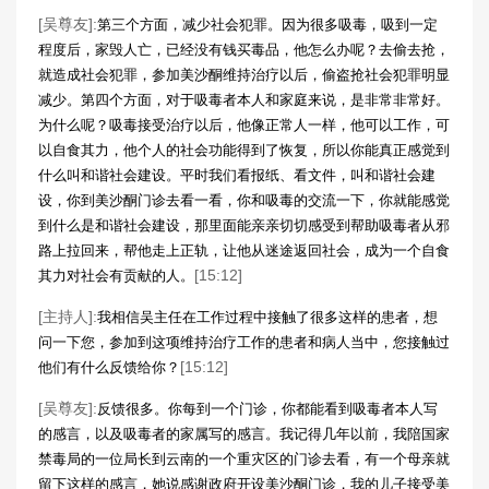
[吴尊友]:
第三个方面，减少社会犯罪。因为很多吸毒，吸到一定
程度后，家毁人亡，已经没有钱买毒品，他怎么办呢？去偷去抢，
就造成社会犯罪，参加美沙酮维持治疗以后，偷盗抢社会犯罪明显
减少。第四个方面，对于吸毒者本人和家庭来说，是非常非常好。
为什么呢？吸毒接受治疗以后，他像正常人一样，他可以工作，可
以自食其力，他个人的社会功能得到了恢复，所以你能真正感觉到
什么叫和谐社会建设。平时我们看报纸、看文件，叫和谐社会建
设，你到美沙酮门诊去看一看，你和吸毒的交流一下，你就能感觉
到什么是和谐社会建设，那里面能亲亲切切感受到帮助吸毒者从邪
路上拉回来，帮他走上正轨，让他从迷途返回社会，成为一个自食
[15:12]
其力对社会有贡献的人。
[主持人]:
我相信吴主任在工作过程中接触了很多这样的患者，想
问一下您，参加到这项维持治疗工作的患者和病人当中，您接触过
[15:12]
他们有什么反馈给你？
[吴尊友]:
反馈很多。你每到一个门诊，你都能看到吸毒者本人写
的感言，以及吸毒者的家属写的感言。我记得几年以前，我陪国家
禁毒局的一位局长到云南的一个重灾区的门诊去看，有一个母亲就
留下这样的感言，她说感谢政府开设美沙酮门诊，我的儿子接受美