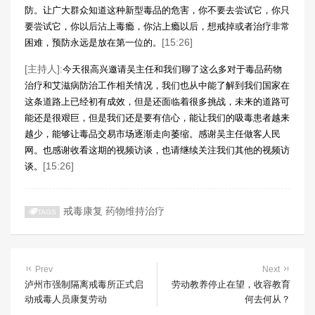
防。让广大群众知道这种新型毒品的危害，你不要去尝试它，你只
要尝试它，你以后沾上毒瘾，你沾上瘾以后，想戒掉或者治疗非常
[15:26]
困难，预防永远是放在第一位的。
[主持人]:
今天很高兴邀请吴主任和我们聊了这么多对于毒品药物
治疗和艾滋病防治工作相关情况，我们也从中能了解到我们国家在
这条道路上已经初有成效，但是还面临着很多挑战，未来的道路可
能还是很艰巨，但是我们还是要有信心，能让我们的吸毒患者越来
越少，能够让毒品交易市场逐渐走向萎缩。感谢吴主任做客人民
网。也感谢收看这期的视频访谈，也请继续关注我们其他的视频访
[15:26]
谈。
戒毒康复
药物维持治疗
TAGS
Prev
Next
泸州市强制隔离戒毒所正式启
劳动教养停止在望，收容教育
动戒毒人员康复劳动
何去何从？