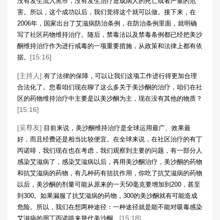
没有发生流入黑市，没有发生治疗造成病人的死亡或者严重的危
害。所以，这个成功以后，我们觉得这个就可以做。接下来，在
2006年，国家出台了艾滋病防治条例，在防治条例里面，就明确
写了社区药物维持治疗。随后，禁毒法以及禁毒条例都已经把美沙
酮维持治疗作为进行戒毒的一项重要措施，从政策和法律上都有依
[15:16]
据。
[主持人]:
有了法律的保障，可以让我们这项工作进行得更加合理
合法化了。您看咱们现在聊了这么多关于美沙酮的治疗，咱们在社
区的药物维持治疗中主要是以美沙酮为主，现在没有其他的物质？
[15:16]
[吴尊友]:
目前来说，美沙酮维持治疗是全球运用最广、效果最
好，而且经费还是相当比较便宜。在全球来说，在社区治疗的有丁
丙诺啡，我们现在也在考虑，我们观察到主要的问题，有一部分人
感染艾滋病了，感染艾滋病以后，再用美沙酮治疗，美沙酮的药物
和抗艾滋病的药物，有几种药有拮抗作用，你吃了抗艾滋病的药物
以后，美沙酮的剂量可能从原来的一天50毫克要增加到200，甚至
到300。如果漏服了抗艾滋病的药物，300的美沙酮就有可能造成
危险。所以，我们在想两种途径：一种途径就是能不能对吸毒感染
[15:18]
艾滋病的用丁丙诺啡来替代美沙酮。