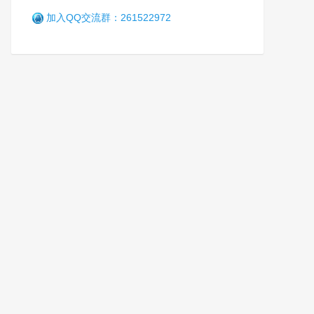
加入QQ交流群：261522972
赤峰市戒毒所三个“融合” 深入
加强爱国主义思想教育
军
7年前 (2019-10-14)
4986 阅读