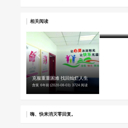
乌海市强
毒方法 
相关阅读
艺术疗法
含笑
7年前 (20
克服重重困难 找回灿烂人生
含笑
6年前 (2020-08-03)
3724 阅读
嗨、快来消灭零回复。