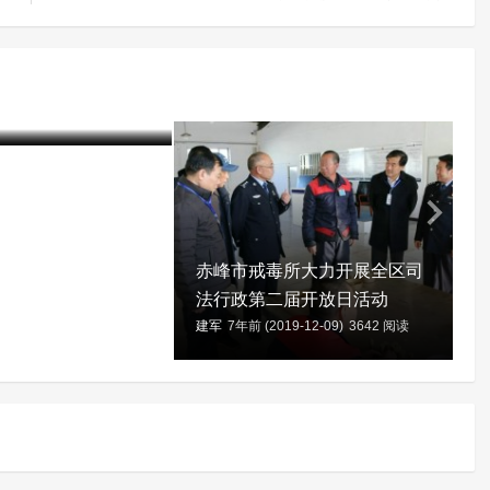
制隔离戒毒所创新戒
以书法为主的表达性
取得良好效果
20-01-06)
3923 阅读
建
赤峰市戒毒所大力开展全区司
法行政第二届开放日活动
建军
7年前 (2019-12-09)
3642 阅读