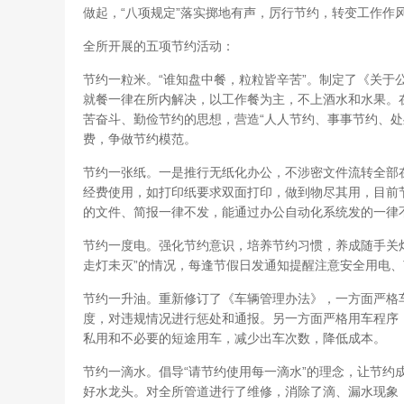
做起，“八项规定”落实掷地有声，厉行节约，转变工作作
全所开展的五项节约活动：
节约一粒米。“谁知盘中餐，粒粒皆辛苦”。制定了《关于
就餐一律在所内解决，以工作餐为主，不上酒水和水果。
苦奋斗、勤俭节约的思想，营造“人人节约、事事节约、处
费，争做节约模范。
节约一张纸。一是推行无纸化办公，不涉密文件流转全部
经费使用，如打印纸要求双面打印，做到物尽其用，目前
的文件、简报一律不发，能通过办公自动化系统发的一律
节约一度电。强化节约意识，培养节约习惯，养成随手关灯
走灯未灭”的情况，每逢节假日发通知提醒注意安全用电
节约一升油。重新修订了《车辆管理办法》，一方面严格
度，对违规情况进行惩处和通报。另一方面严格用车程序，
私用和不必要的短途用车，减少出车次数，降低成本。
节约一滴水。倡导“请节约使用每一滴水”的理念，让节约
好水龙头。对全所管道进行了维修，消除了滴、漏水现象，