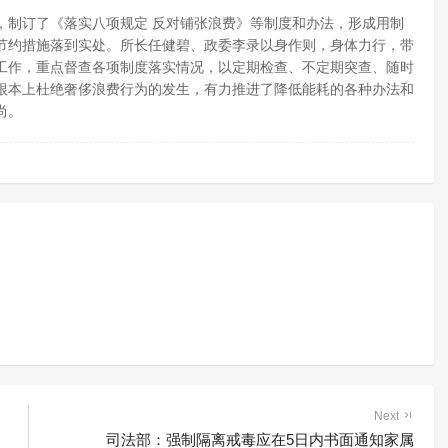
，制订了《落实八项规定 反对铺张浪费》等制度和办法，形成用制
节约措施落到实处。所长任健碧、政委李录以身作则，身体力行，带
工作，重点督查各项制度落实情况，以定期检查、不定期突查、随时
根本上杜绝奢侈浪费行为的发生，有力推进了降低能耗的各种办法和
尚。
Next
司法部：强制隔离戒毒应在5日内书面通知家属