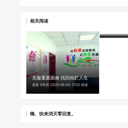
乌海市强
毒方法 
相关阅读
艺术疗法
含笑
7年前 (20
克服重重困难 找回灿烂人生
含笑
6年前 (2020-08-03)
3732 阅读
嗨、快来消灭零回复。