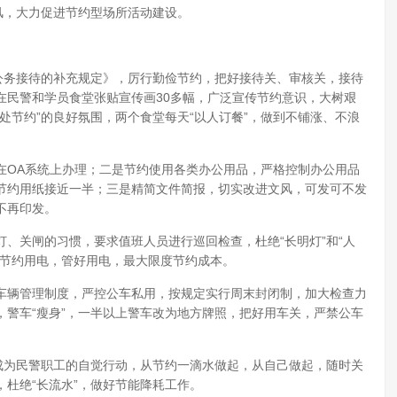
风，大力促进节约型场所活动建设。
公务接待的补充规定》，厉行勤俭节约，把好接待关、审核关，接待
在民警和学员食堂张贴宣传画30多幅，广泛宣传节约意识，大树艰
处节约”的良好氛围，两个食堂每天“以人订餐”，做到不铺涨、不浪
在OA系统上办理；二是节约使用各类办公用品，严格控制办公用品
节约用纸接近一半；三是精简文件简报，切实改进文风，可发可不发
不再印发。
、关闸的习惯，要求值班人员进行巡回检查，杜绝“长明灯”和“人
、节约用电，管好用电，最大限度节约成本。
车辆管理制度，严控公车私用，按规定实行周末封闭制，加大检查力
警车“瘦身”，一半以上警车改为地方牌照，把好用车关，严禁公车
成为民警职工的自觉行动，从节约一滴水做起，从自己做起，随时关
杜绝“长流水”，做好节能降耗工作。