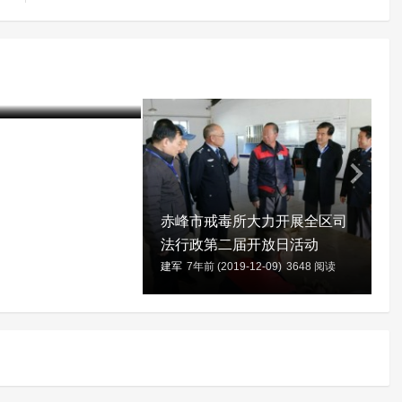
制隔离戒毒所创新戒
以书法为主的表达性
取得良好效果
20-01-06)
3933 阅读
建
赤峰市戒毒所大力开展全区司
法行政第二届开放日活动
建军
7年前 (2019-12-09)
3648 阅读