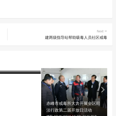
Next
建两级指导站帮助吸毒人员社区戒毒
制隔离戒毒所创新戒
以书法为主的表达性
取得良好效果
20-01-06)
3931 阅读
建
赤峰市戒毒所大力开展全区司
法行政第二届开放日活动