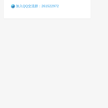
加入QQ交流群：261522972
赤峰市戒毒所三个“融合” 深入
加强爱国主义思想教育
军
7年前 (2019-10-14)
4992 阅读