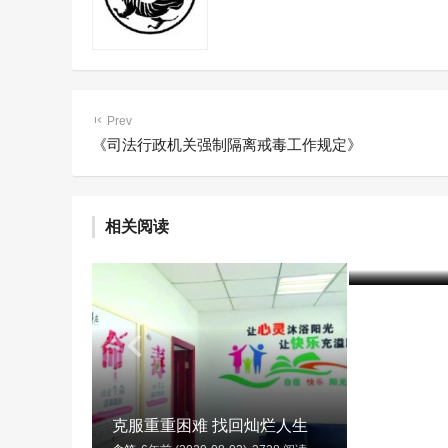
Prev
《司法行政机关强制隔离戒毒工作规定》
乌海市强
毒方法 
相关阅读
艺术疗法
含笑
7年前 (20
克服重重困难 找回灿烂人生