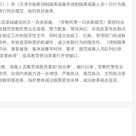
行）》和《天津市板桥强制隔离戒毒所强制隔离戒毒人员一日行为规
进行同步规范，收到良好效果。
基层基础建设的又一具体措施。《管教民警一日执勤规范》紧密结合
面规范管教民警点名巡视、警力配备、警容风纪、应急处置等执勤活
全稳定工作的指导性文件。同时成立由政工、纪检、管理部门组成检
挂钩，有效提高制度的权威性，减少执勤行为的随意性。《强制隔离
劳动、康复健身、集体就餐等时间、要求，规范戒毒人员队列纪律、
首要标准”，提高教育矫治质量打开突破口。
劳教、戒毒人员教育挽救质量的“组合拳”，施行以来，管教民警安全
管理、自我约束能力进一步增强，严格执法、规范执法、文明执法形
面貌明显改善，场所整体戒治氛围更加浓厚，戒治效果稳步提高。