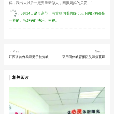
妈，我出去以后一定要重新做人，回报妈妈的关爱。”
：5月14日是母亲节，有首歌词唱的好：天下的妈妈都是
一样的。祝妈妈们快乐、幸福。
Prev
Next
江西省首例卖淫男子被劳教
采用同伴教育预防艾滋病蔓延
相关阅读