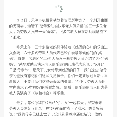
１２日，天津市板桥劳动教养管理所举办了一个别开生面
的见面会，邀请了“慈华爱助会快乐老人俱乐部”的三十多位老
人，为劳教人员当一天“母亲”。很多劳教人员在活动现场流下
了泪水。
昨天上午，三十多位老妈妈伴随着《感恩的心》的乐曲进
入会场，六十多名劳教人员代表已经在会场等候他们的“妈
妈”。首先，劳教所的工作 人员逐一向劳教人员介绍了各位“妈
妈”。“慈华爱助会快乐老人俱乐部”的代表范志凡说：“5月14
日是‘母亲节’，是天下儿女对母亲感恩的日子，我们这些 做母
亲的也没有忘记你们这些失足孩子。你们一定要改过自新，重
新做人，不要让我们这些做母亲的失望。”台下，劳教人员用
掌声表示了对“妈妈”的感谢之情。 随后，俱乐部的老人们为劳
教人员演奏了《敖包相会》等乐曲。
最后，每位“妈妈”和自己的“儿女”一起聊天，展望未来。
劳教人员陈某（化名）在“妈妈”面前流下了泪水。陈某哭着
说：“我的母亲已经去世了，没想到劳教中还能结识一位妈