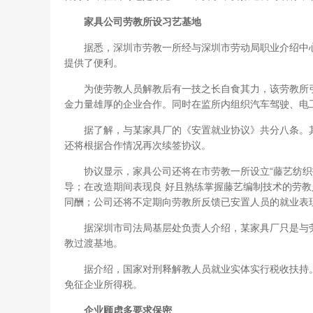
家具公司劳教所设习艺基地
据悉，深圳市劳教一所经与深圳市劳动局职业介绍中心
提供了便利。
为使劳教人员解教后有一技之长自食其力，该劳教所引
金力量雄厚的企业合作。同时在监所内组织汽车驾驶、电
据了解，与某家具厂的《安置就业协议》共分八条。其中协
还将根据合作情况再次续签协议。
协议显示，家具公司还将在市劳教一所设立“藤艺纺织技
导；在改造期间表现良 好且熟练掌握藤艺编制技术的劳
同酬；公司还将不定期向劳教所反馈已安置人员的就业表
据深圳市司法局基层处负责人介绍，某家具厂只是与劳
教过渡基地。
据介绍，国家对刑释解教人员就业实体实行税收扶持。
免征企业所得税。
企业顾虑多要求保密