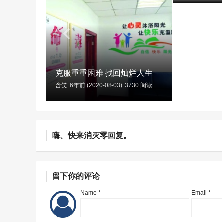
克服重重困难 找回灿烂人生
含笑
6年前 (2020-08-03)
3730 阅读
嗨、快来消灭零回复。
留下你的评论
Name *
Email *