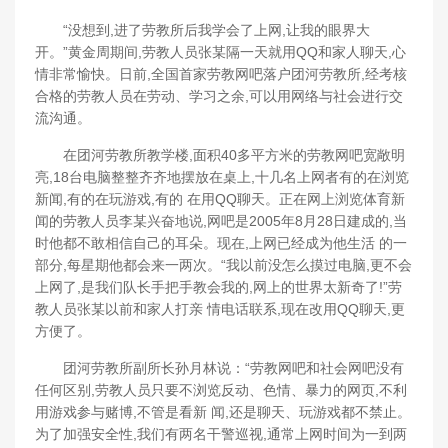
“没想到,进了劳教所后我学会了上网,让我的眼界大
开。”黄金周期间,劳教人员张某隔一天就用QQ和家人聊天,心
情非常愉快。日前,全国首家劳教网吧落户团河劳教所,经考核
合格的劳教人员在劳动、学习之余,可以用网络与社会进行交
流沟通。
在团河劳教所教学楼,面积40多平方米的劳教网吧宽敞明
亮,18台电脑整整齐齐地摆放在桌上,十几名上网者有的在浏览
新闻,有的在玩游戏,有的 在用QQ聊天。正在网上浏览体育新
闻的劳教人员李某兴奋地说,网吧是2005年8月28日建成的,当
时他都不敢相信自己的耳朵。现在,上网已经成为他生活 的一
部分,每星期他都会来一两次。“我以前没怎么摸过电脑,更不会
上网了,是我们队长手把手教会我的,网上的世界太新奇了!”劳
教人员张某以前和家人打亲 情电话联系,现在改用QQ聊天,更
方便了。
团河劳教所副所长孙月林说：“劳教网吧和社会网吧没有
任何区别,劳教人员只要不浏览反动、色情、暴力的网页,不利
用游戏参与赌博,不管是看新 闻,还是聊天、玩游戏都不禁止。
为了加强安全性,我们有两名干警巡视,通常上网时间为一到两