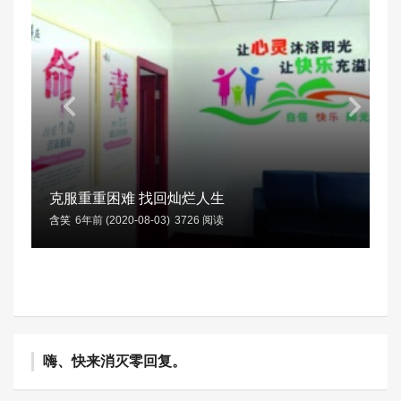
克服重重困难 找回灿烂人生
含笑
6年前 (2020-08-03)
3726 阅读
嗨、快来消灭零回复。