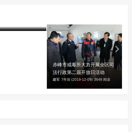
以书法为主的表达性
取得良好效果
20-01-06)
3933 阅读
建
赤峰市戒毒所大力开展全区司
法行政第二届开放日活动
建军
7年前 (2019-12-09)
3648 阅读