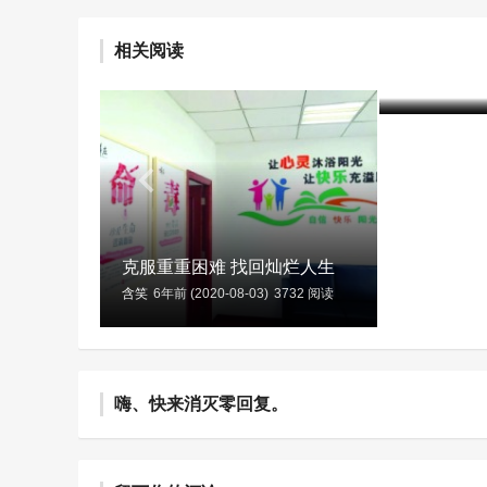
毒方法 
相关阅读
艺术疗法
含笑
7年前 (20
克服重重困难 找回灿烂人生
含笑
6年前 (2020-08-03)
3732 阅读
嗨、快来消灭零回复。