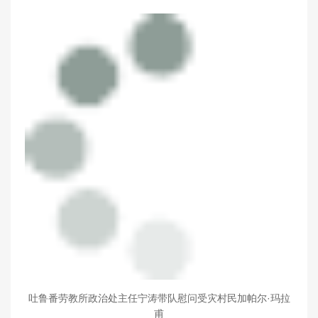
吐鲁番劳教所政治处主任宁涛带队慰问受灾村民加帕尔·玛拉
甫