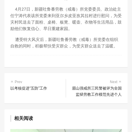
4月27日，新疆吐鲁番劳教（戒毒）所党委委员、政治处主
任宁涛代表该所党委来到亚尔乡皮亚孜其拉村进行慰问，为受
灾村民送去了面粉、桌椅、板凳、暖壶、衣物等生活用品，鼓
励他们恢复信心、早日重建家园。
遭受特大风灾后，新疆吐鲁番劳教（戒毒）所党委在组织
自救的同时，积极帮扶受灾群众，为受灾群众送去了温暖。
Prev
Next
以考核促进“五防”工作
眉山强戒所三民警被评为全国
监狱劳教工作模范先进个人
相关阅读