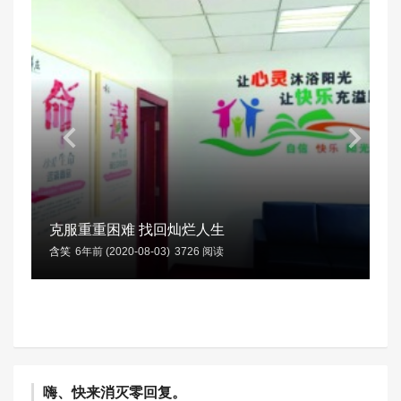
克服重重困难 找回灿烂人生
含笑
6年前 (2020-08-03)
3726 阅读
嗨、快来消灭零回复。