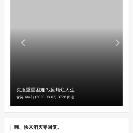
克服重重困难 找回灿烂人生
含笑
6年前 (2020-08-03)
3728 阅读
嗨、快来消灭零回复。