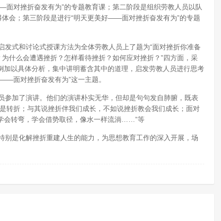
—面对挫折奋发有为”的专题教育课；第二阶段是组织劳教人员以队
得体会；第三阶段是进行“明天更美好——面对挫折奋发有为”的专题
发式和讨论式授课方法为全体劳教人员上了题为“面对挫折你准备
？为什么会遭遇挫折？怎样看待挫折？如何应对挫折？”四方面，采
例加以具体分析，集中讲明蓄含其中的道理，启发劳教人员进行思考
——面对挫折奋发有为”这一主题。
员参加了演讲。他们的演讲朴实无华，但却是句句发自肺腑，既表
作是转折；与其说挫折伴我们成长，不如说挫折教会我们成长；面对
学会转弯，学会借势取径，像水一样流淌……”等
特别是化解挫折重建人生的能力，为思想教育工作的深入开展，场