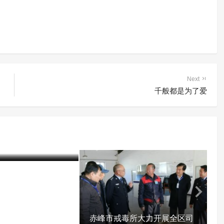
Next
千般都是为了爱
制隔离戒毒所创新戒
以书法为主的表达性
取得良好效果
20-01-06)
3919 阅读
建
赤峰市戒毒所大力开展全区司