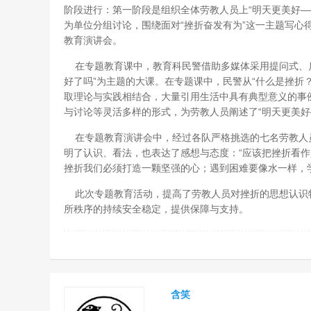
阶段进行：第一阶段是组织全体劳教人员上“明天更美好—
为单位分组讨论，围绕面对“挫折奋发有为”这一主题写心
教育演讲会。
在专题教育课中，教育科民警借助多媒体采用提问式、启
好了吗”为主题的大课。在专题课中，民警从“什么是挫折
取理论与实践相结合，大量引用生活中具有典型意义的事
与讨论等灵活多样的形式，为劳教人员阐述了“明天更美好
在专题教育演讲会中，经过各队严格挑选的七名劳教人
明了认识、看法，也表达了感想与态度：“应该把挫折看
挫折我们必须打造一颗坚强的心；遇到困难要像水一样，
此次专题教育活动，提高了劳教人员对挫折的思想认识
所秩序的持续安全稳定，提供保障与支持。
含笑