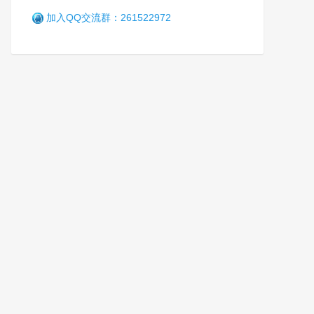
加入QQ交流群：261522972
赤峰市戒毒所三个“融合” 深入
加强爱国主义思想教育
军
7年前 (2019-10-14)
4986 阅读