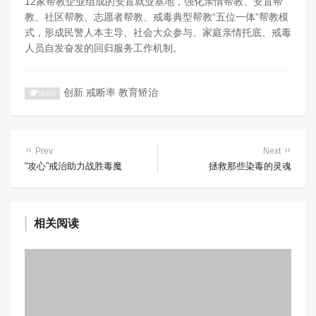
12家帮教企业组成的安置就业基地，强化亲情帮教、安置帮
教、社区帮教、志愿者帮教、戒毒典型帮教“五位一体”帮教模
式，形成民警人本主导、社会大众参与、家庭亲情托底、戒毒
人员自发奋发的回归服务工作机制。
创新
戒断率
教育矫治
TAGS
Prev
Next
“攻心”戒治助力战胜毒魔
拯救那些染毒的灵魂
相关阅读