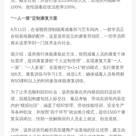
法。截至目前，共进行诊治12500余人次，实现所内戒断率
100%、急性脱毒症状治愈率100%。
“一人一策”定制康复方案
6月11日，在省赣西强制隔离戒毒所习艺车间内，一群学员正
在组装电脑的配件，这是该所设立的康复劳动区，一些学员即
将从这里学到一门技术走向社会。
据介绍，该所推行体能康复处方法，按照戒毒人员的康复个体
化需求，提供康复课程“个人定制管理”，实现康复方案“一人
一策”、“一人多策”。全面推行“5+1+1”矫治模式，实行康复劳
动5天、康复训练与学习1天、休息1天，确保戒毒人员每周都
有50课时以上的时间参加体能康复训练。
为了让学员顺利回归社会，该所探索在所内模拟回归适应环
境，拟规划构建包括人际交往、毒品考验、劳动实训等内容在
内的“模拟社区”，涵盖了组织管理、劳动技能培训、安全生产
等各种职业，并按照“四个环节”就业推介模式，提供1500个康
复实训岗位，扶助一批解除回归人员走上就业、创业道路。
另外，该所还依托毗邻高安建陶产业基地的区位优势，建立由