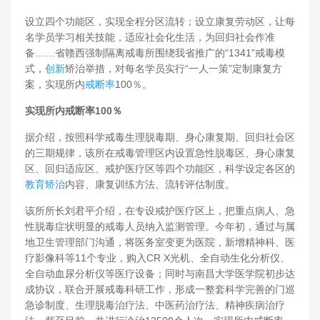
设立四个功能区，实现全程分区流转；设立康复劳动区，让每
名学员学习相关技能，适应社会化生活，为回归社会作准
备……省赣西强制隔离戒毒所围绕我省推广的“1341”戒毒模
式，
创新
矫治举措，对每名学员实行“一人一策”定制康复方
案，实现所内
戒断率
100％。
实现所内戒断率100％
据介绍，按照科学戒毒生理脱毒期、身心康复期、回归社会区
的三期规律，该所在戒毒管理区内设置急性脱毒区、身心康复
区、回归适应区、戒护医疗区等四个功能区，科学设定各区的
教育矫治
内容、康复训练方法、流转评估制度。
该所所长刘君平介绍，在专设戒护医疗区上，把重点病人、急
性脱毒症状明显的戒毒人员纳入监测管理。今年初，通过与属
地卫生管理部门沟通，将医务室变更为医院，新增精神科、医
疗影像科等11个专业，购入CR X光机、全自动生化分析仪、
全自动血尿分析仪等医疗设备；同时与南昌大学医学院初步达
成协议，联合开展戒毒科研工作，形成一整套科学完善的门巡
急诊制度、生理脱毒治疗法、中医药治疗法、精神疾病治疗