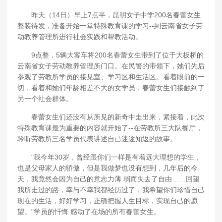
昨天（14日）早上7点半，昆明女子中学200名春蕾女生
整装待发，准备开始一堂特殊教育课的学习--到云南省女子劳
动教养管理所进行社会实践和帮教活动。
9点整，5辆大客车将200名春蕾女生带到了位于大板桥的
云南省女子劳动教养管理所门口。在民警的带领下，她们先后
参观了劳教所学员的接见室、学习区和生活区。看着眼前的一
切，看着和她们年龄相差不大的女学员，春蕾女生们接触到了
另一个社会群体。
春蕾女生们还没有从所见的新奇中走出来，紧接着，此次
特殊教育课最为重要的内容就开始了--在劳教所三大队餐厅，
聆听劳教所三名学员代表讲述自己迷途知返的故事。
"我今年30岁，曾经跟你们一样是有着远大理想的学生，
也是父母家人的骄傲，但是我做梦也没有想到，几年后的今
天，我竟然会因为自己的意志力薄 弱而失去了自由……回望
我所走过的路，幸与不幸我都经历过了，我希望你们珍惜自己
现在的生活，好好学习，正确把握人生目标，实现自己的愿
望。"学员的忏悔 感动了在场的所有春蕾女生。