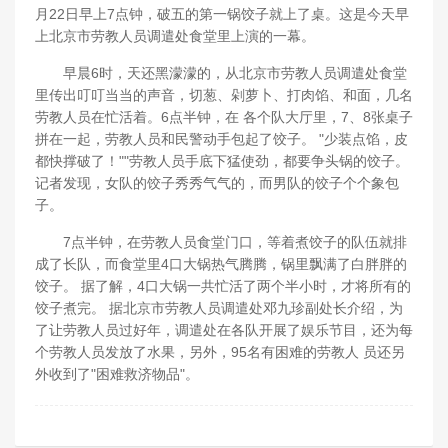
月22日早上7点钟，破五的第一锅饺子就上了桌。这是今天早
上北京市劳教人员调遣处食堂里上演的一幕。
早晨6时，天还黑濛濛的，从北京市劳教人员调遣处食堂
里传出叮叮当当的声音，切葱、剁萝卜、打肉馅、和面，几名
劳教人员在忙活着。6点半钟，在 各个队大厅里，7、8张桌子
拼在一起，劳教人员和民警动手包起了饺子。 "少装点馅，皮
都快撑破了！""劳教人员手底下猛使劲，都要争头锅的饺子。
记者发现，女队的饺子秀秀气气的，而男队的饺子个个象包
子。
7点半钟，在劳教人员食堂门口，等着煮饺子的队伍就排
成了长队，而食堂里4口大锅热气腾腾，锅里飘满了白胖胖的
饺子。 据了解，4口大锅一共忙活了两个半小时，才将所有的
饺子煮完。 据北京市劳教人员调遣处邓九珍副处长介绍，为
了让劳教人员过好年，调遣处在各队开展了娱乐节目，还为每
个劳教人员发放了水果，另外，95名有困难的劳教人 员还另
外收到了"困难救济物品"。