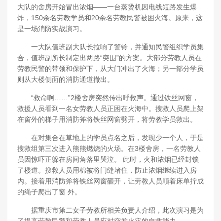
大队的舍房开始冒出浓烟——一台蒸烫机因电线短路发生爆
炸，150余名劳教学员和20余名劳教民警被困火海。原来，这
是一场消防实战演习。
一大队值班副大队长拉响了警铃，并通知民警组织学员集
合，值班副所长制定出两路“突围”的方案。大部分劳教人员在
劳教民警的带领和保护下，从大门冲出了火海；另一部分学员
则从大楼侧面的消防通道撤出。
“救命啊……”2楼舍房突然传出呼救声。通过铁丝网窗，
救援人员看到一名女劳教人员正困在火海中。搜救人员爬上架
在窗外的梯子用消防斧将铁丝网窗劈开，将劳教学员救出。
在对集合在草地上的学员点名之后，发现少一个人，于是
搜救组第三次进入熊熊燃烧的火场。在3楼舍房，一名劳教人
员因惊吓正躲在房间角落里哭泣。 此时，火和浓烟已经封锁
了楼道。搜救人员用棉被将门缝堵住，防止浓烟继续进入房
内。接着用消防斧将铁丝网窗砸开，让劳教人员顺着床单拧成
的绳子爬出了窗 外。
据重庆市第二女子劳教所相关负责人介绍，此次演习是为