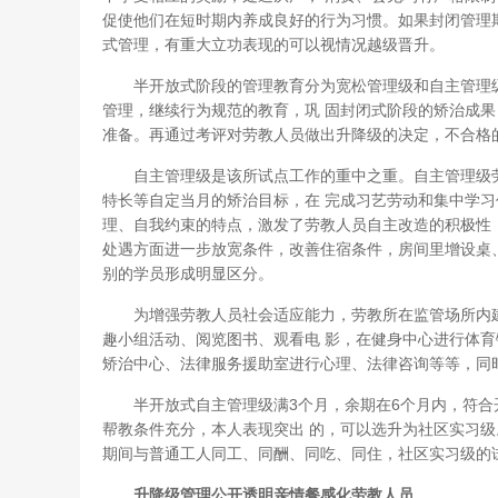
促使他们在短时期内养成良好的行为习惯。如果封闭管理
式管理，有重大立功表现的可以视情况越级晋升。
半开放式阶段的管理教育分为宽松管理级和自主管理级
管理，继续行为规范的教育，巩 固封闭式阶段的矫治成
准备。再通过考评对劳教人员做出升降级的决定，不合格
自主管理级是该所试点工作的重中之重。自主管理级劳
特长等自定当月的矫治目标，在 完成习艺劳动和集中学
理、自我约束的特点，激发了劳教人员自主改造的积极性
处遇方面进一步放宽条件，改善住宿条件，房间里增设桌
别的学员形成明显区分。
为增强劳教人员社会适应能力，劳教所在监管场所内建
趣小组活动、阅览图书、观看电 影，在健身中心进行体
矫治中心、法律服务援助室进行心理、法律咨询等等，同
半开放式自主管理级满3个月，余期在6个月内，符合
帮教条件充分，本人表现突出 的，可以选升为社区实习
期间与普通工人同工、同酬、同吃、同住，社区实习级的
升降级管理公开透明亲情餐感化劳教人员