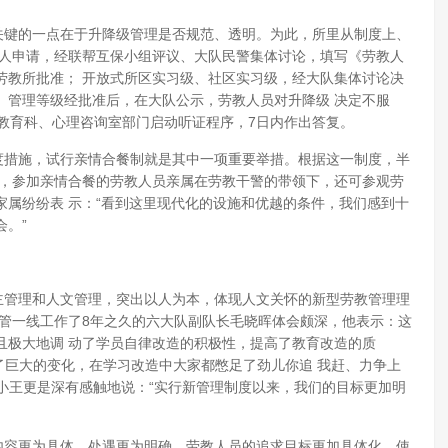
键的一点在于升降级管理是否规范、透明。为此，所里从制度上、
个人申请，经联帮互保小组评议、大队民警集体讨论，填写《劳教人
劳教所批准； 开放式所区实习级、社区实习级，经大队集体讨论决
。管理等级经批准后，在大队公示，劳教人员对升降级 决定不服
教育科、心理咨询室部门启动听证程序，7日内作出答复。
措施，试行亲情合餐制就是其中一项重要举措。根据这一制度，半
餐，参加亲情合餐的劳教人员亲属在劳教干警的带领下，还可参观劳
属纷纷表 示：“看到这里现代化的设施和优越的条件，我们感到十
。”
管理和人文管理，突出以人为本，体现人文关怀的新型劳教管理理
监管一线工作了8年之久的六大队副队长毛晓晖体会颇深，他表示：这
且极大地调 动了学员自律改造的积极性，提高了教育改造的质
生了巨大的变化，在学习改造中大家都憋足了劲儿你追 我赶、力争上
员小王更是深有感触地说：“实行新管理制度以来，我们的目标更加明
容更为具体，处遇更为明确，劳教人员的追求目标更加具体化，使