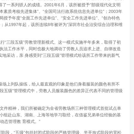
了一系列骄人的成绩。2001年6月，该所被授予“部级现代化文明
基本素质考核先进集体”、“全国司法行政系统信息先进单位”；2003年
教局授予年度“全面工作先进单位”、“安全工作先进单位”、“创办特色
号；从1997年起，该所连续8年被评为“深圳市社会治安综合治理和维
“三段五级”劳教管理新模式。这一模式实施半年多来，取得了初
了执法工作水平，同时也极大地调动了劳教人员追求上进、自律改造
地采访，亲 身感受到“三段五级”管理模式给该所工作带来的新气
场上列队操练，给人最直观的印象是他们身着服装的颜色有所不
段五级”管理模式中，劳教人员服装颜色的差异正代表不同的管理级
文件精神，我们所被确定为全省劳教场所三种管理模式首批试点单
察小组赴山东、湖南、上海等地学习取经，在借鉴兄弟单位经验的基
动态管理教 育模式。”
阶段，“五级”包括封闭式阶段的严格管理级、半开放式阶段的宽松