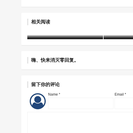
赤峰市戒毒所2021年度信息宣
司法部发布
相关阅读
传工作侧记
性案例
建军
4年前 (2022-05-05)
2186 阅读
含笑
5年前 (20
嗨、快来消灭零回复。
留下你的评论
Name *
Email *