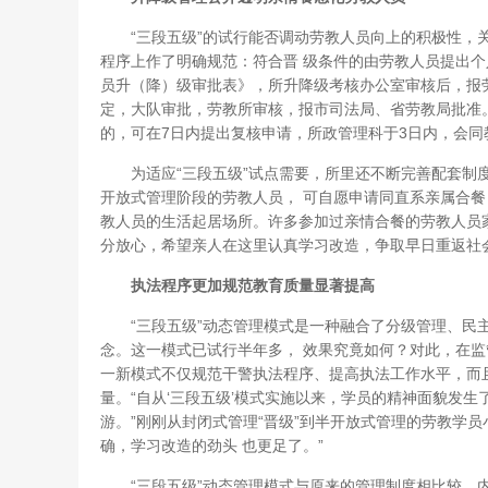
“三段五级”的试行能否调动劳教人员向上的积极性，关
程序上作了明确规范：符合晋 级条件的由劳教人员提出
员升（降）级审批表》，所升降级考核办公室审核后，报
定，大队审批，劳教所审核，报市司法局、省劳教局批准
的，可在7日内提出复核申请，所政管理科于3日内，会同
为适应“三段五级”试点需要，所里还不断完善配套制度
开放式管理阶段的劳教人员， 可自愿申请同直系亲属合
教人员的生活起居场所。许多参加过亲情合餐的劳教人员家
分放心，希望亲人在这里认真学习改造，争取早日重返社会
执法程序更加规范教育质量显著提高
“三段五级”动态管理模式是一种融合了分级管理、民主
念。这一模式已试行半年多， 效果究竟如何？对此，在
一新模式不仅规范干警执法程序、提高执法工作水平，而
量。“自从‘三段五级’模式实施以来，学员的精神面貌发
游。”刚刚从封闭式管理“晋级”到半开放式管理的劳教学
确，学习改造的劲头 也更足了。”
“三段五级”动态管理模式与原来的管理制度相比较，内