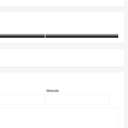
“听、说、观、写、考”——戒
5起戒毒工作指导
毒所里的国家安全主题教育“一
个都不能少”
21-07-13)
2796 阅读
含笑
5年前 (2021-04-15)
3024 阅读
含
Website