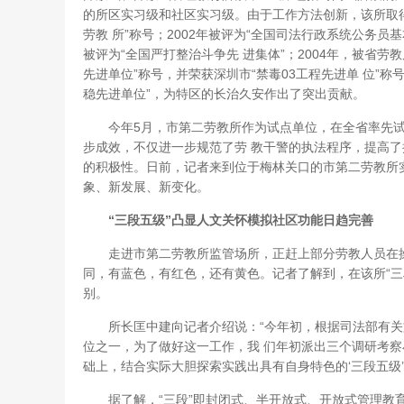
的所区实习级和社区实习级。由于工作方法创新，该所取得
劳教 所”称号；2002年被评为“全国司法行政系统公务员
被评为“全国严打整治斗争先 进集体”；2004年，被省劳
先进单位”称号，并荣获深圳市“禁毒03工程先进单 位”称
稳先进单位”，为特区的长治久安作出了突出贡献。
今年5月，市第二劳教所作为试点单位，在全省率先试行
步成效，不仅进一步规范了劳 教干警的执法程序，提高
的积极性。日前，记者来到位于梅林关口的市第二劳教所实
象、新发展、新变化。
“三段五级”凸显人文关怀模拟社区功能日趋完善
走进市第二劳教所监管场所，正赶上部分劳教人员在操
同，有蓝色，有红色，还有黄色。记者了解到，在该所“三
别。
所长匡中建向记者介绍说：“今年初，根据司法部有关
位之一，为了做好这一工作，我 们年初派出三个调研考
础上，结合实际大胆探索实践出具有自身特色的‘三段五级’
据了解，“三段”即封闭式、半开放式、开放式管理教育