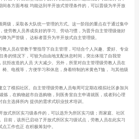
期间各方面考核 均能达到半开放式管理条件的，可以晋级为半开放
两级，采取各大队统一管理的方式。这一阶段的重点在于通过集中
果，使劳教人员养成良好的学习、劳动习惯，为晋升自主管理级做好
的降为严管级， 达标者晋升为半开放式自主管理级。
教人员在管教干警指导下自主管理，可结合个人兴趣、爱好、专业
习任务的情况下，可较为自由地支配休息时间，突出体现了自我管
，抗拒改造的人员 大大减少。另外，所里对自主管理级劳教人员在
、椅、电视等，方便学习和休息，身着特制的米黄色T恤， 与其他级
立了模拟社区。自主管理级劳教人员每周可定期在模拟社区参加兴
育锻炼，在购物超市自选购物，到医务室自主申请就医，或者到心理
时自主选择所内 提供的需求式职业技术培训。
开放式所区实习级条件的，可以选升为所区实习级；而家庭、社区
级。目前，该所已启动了开放式所区实习级试点，劳教人员在此实习
试点工作也正 在积极筹划中。