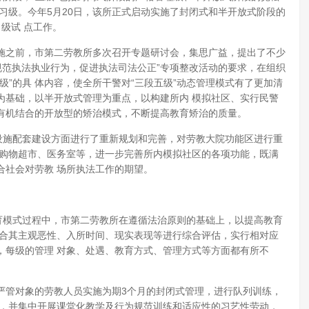
习级。今年5月20日，该所正式启动实施了封闭式和半开放式阶段的
级试 点工作。
之前，市第二劳教所多次召开专题研讨会，集思广益，提出了不少
规范执法执业行为，促进执法司法公正”专项整改活动的要求，在组织
级”的具 体内容，使全所干警对“三段五级”动态管理模式有了更加清
为基础，以半开放式管理为重点，以构建所内 模拟社区、实行民警
有机结合的开放型的矫治模式，不断提高教育矫治的质量。
施配套建设方面进行了重新规划和完善，对劳教大院功能区进行重
选购物超市、医务室等，进一步完善所内模拟社区的各项功能，既满
合社会对劳教 场所执法工作的期望。
模式过程中，市第二劳教所在遵循法治原则的基础上，以提高教育
结合其主观恶性、入所时间、现实表现等进行综合评估，实行相对应
，每级的管理 对象、处遇、教育方式、管理方式等方面都有所不
管对象的劳教人员实施为期3个月的封闭式管理，进行队列训练，
制，并集中开展课堂化教学及行为规范训练和适应性的习艺性劳动，