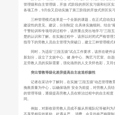
管理级和自主管理级，开放 式阶段的所区实习级和社区实
各项工作，9月份又启动实施了第三阶段的开放式所区实习
三种管理模式改革是一个全新的课题，在正式启动实施
建设性的意见、建议，分别制定 出具体实施细则。结合“
干警轮训和专项培训过程中，该所重点突出地学习“三段五
楚的认识和了解。在实施过程中，该所以封闭式严格管理
指导下的劳教人员自主管理为突破口，建立三种管理模式
同时，为适应“三段五级”试点工作要求，该所在硬件设
新划分，设立了文娱中心、健 身中心、陶艺习艺室、自
足劳教人员的实际需要，强化场所的人文关怀色彩，又符
突出管教等级化差异提高自主改造积极性
记者在采访中了解到，在实施“三段五级”动态管理教育
挽救质量为中心，以确保场所 安全为前提，对劳教人员
的管理等级，逐级提高劳教人员在矫治过程中的自主程度
同。
例如，对新收容劳教人员或不服从所规队纪等被列为严
不享受相应的奖励，处遇从严， 消费、会见均有严格限