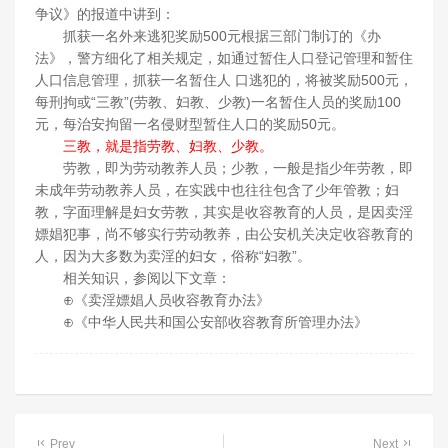
争议》的报道中讲到：
抓获一名外来逃犯奖励500元根据三部门制订的《办
法》，警方细化了相关规定，如通过暂住人口登记管理和暂住
人口信息管理，抓获一名暂住人 口逃犯的，将被奖励500元，
每刑拘或“三教”(劳教、妇教、少教)一名暂住人员的奖励100
元，每治安拘留一名侵财型暂住人口的奖励50元。
三教，就是指劳教、妇教、少教。
劳教，即为劳动教养人员；少教，一般是指少年劳教，即
未成年劳动教养人员，在实践中也往往包含了少年管教；妇
教，字面理解是妇女劳教，其实是收容教育的人员，是因卖淫
嫖娼犯事，尚不够实行劳动教养，由公安机关决定收容教育的
人，因为大多数为卖淫的妇女，俗称“妇教”。
相关知识，参阅以下文章：
⊕《卖淫嫖娼人员收容教育办法》
⊕《中华人民共和国公安部收容教育所管理办法》
Prev
Next