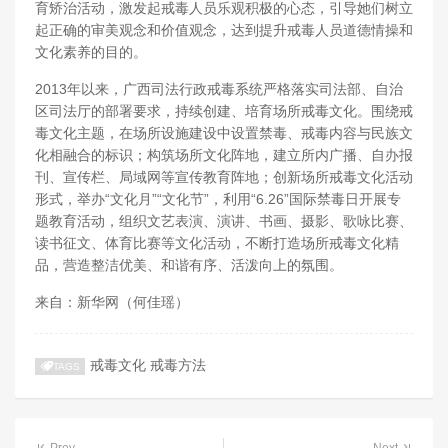
育矫治活动，激发起戒毒人员乐观积极的心态，引导她们树立
起正确的审美观念和价值观念，达到提升戒毒人员道德情操和
文化素养的目的。
2013年以来，广西司法行政戒毒系统严格落实司法部、自治
区司法厅的部署要求，持续创建、培育场所戒毒文化。围绕戒
毒文化主题，在场所设施建设中设置禁毒、戒毒内容与民族文
化相融合的标识；构筑场所文化阵地，建立所内广播、自办报
刊、宣传栏、局域网等宣传教育阵地；创新场所戒毒文化活动
形式，举办“文化月”“文化节”，利用“6.26”国际禁毒日开展专
题教育活动，组织文艺表演、演讲、书画、摄影、歌咏比赛、
读书征文、体育比赛等文化活动，不断打造场所戒毒文化精
品，营造整洁优美、和谐有序、活泼向上的氛围。
来自：
新华网（何佳瑶）
戒毒文化
戒毒方法
TAGS