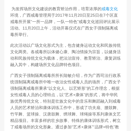
为发挥场所文化建设的教育矫治作用，培育浓厚的
戒毒文化
环境，广西戒毒管理局于2017年11月20日至25日在7个区直
戒毒所开展“一所一品牌，一队一特色”戒毒文化巡回评比展示
活动。11月20日上午，活动开幕仪式在广西女子强制隔离戒
毒所举行。
此次活动以广场文化形式为主，包含健身运动文化和民族传统
文化两类。各戒毒所以体健心康、陶冶情操为宗旨，以健身活
动和民族传统文化为载体，把法治宣传、教育矫治、康复训练
融入其中，构建场所文化品牌特色项目。
广西女子强制隔离戒毒所所长陆敏介绍，作为广西司法行政系
统强制隔离戒毒所中唯一收治女性戒毒人员的场所，广西女子
强制隔离戒毒所秉承“以文化人、以艺矫形”的工作理念，根据
女性戒毒人员的心理特点，以“艺术+康体”的形式，将中华民
族优秀传统文化，特别是壮族文化中的音乐和舞蹈融入到戒毒
人员的艺术矫治和康体训练工作中，形成了功夫扇、腰鼓舞、
竹竿舞、篮球操、汉唐鼓舞、绣球舞、球绳操等系列康体文艺
精品项目。丰富多样的壮乡故事、特殊的康体训练形式，树立
了戒毒场所的文化形象。通过参加“艺术+康体”“品牌+特色”教