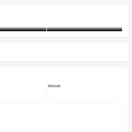
5起戒毒工作指导
毒所里的国家安全主题教育“一
个都不能少”
21-07-13)
2796 阅读
含笑
5年前 (2021-04-15)
3026 阅读
含
Website