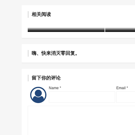
赤峰市戒毒所2021年度信息宣
司法部发布
相关阅读
传工作侧记
性案例
建军
4年前 (2022-05-05)
2186 阅读
含笑
5年前 (20
嗨、快来消灭零回复。
留下你的评论
Name *
Email *