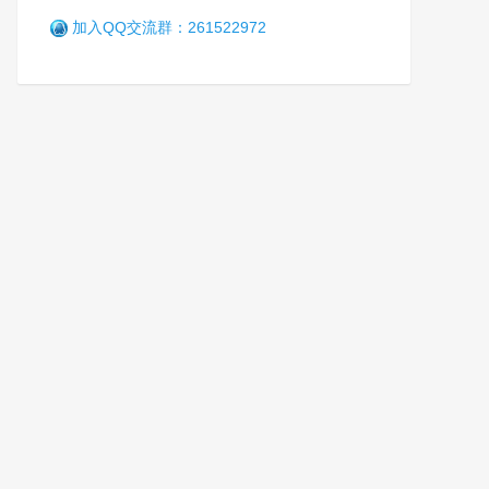
子强制隔离戒毒所砥砺奋进二
加入QQ交流群：261522972
十载
笑
6年前 (2021-01-08)
2907 阅读