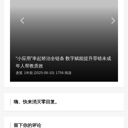
“小应用”串起矫治全链条 数字赋能提升罪错未成
年人帮教质效
含笑
1年前 (2025-06-10)
1756 阅读
嗨、快来消灭零回复。
留下你的评论