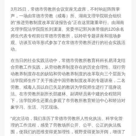
3月25日，常德市劳教所会议室座无虚席，不时响起阵阵掌
声，一场由常德市劳教（戒毒）所、湖南文理学院联合组织
的“推进劳教制度改革宣读报告会”正在这里隆重举行。由湖南
文理学院法学院院长刘潇潇、党委书记郭兴体带领的120余名
师生代表专程前往常德市劳教所，以聆听专题讲座和现场参
观、访谈互动等形式参加了在常德市劳教所进行的社会实践活
动。
在当日的社会实践活动中，常德市劳教所教育科科长易泽龙结
合劳教工作实践，从劳动教养制度存在的历史合理性、现行劳
动教养制度存在的缺陷和劳动教养制度的改革取向三个层面为
法学院师生作了关于推进中国劳教制度改革的专题讲座，二名
劳教、戒毒人员以自已失足的教训为学院师生进行了现身说
法。在市劳教所副所长邵建林、副调研员蒋中建的全程陪同
下，法学院师生还重点参观了市劳教所教育矫治中心和矫治对
象学习、生活、习艺现场。
“此次活动，我们亲历了常德市劳教所人性化执法、科学化管
理的工作流程，感受了劳教场所公开、公平、公正的执法氛
围，使我们的思维变得更加理性，视野变得更加开阔，增强了